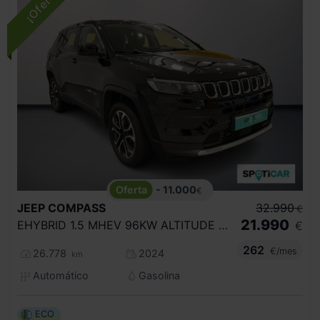
- 11.000
€
JEEP
COMPASS
32.990
€
21.990
EHYBRID 1.5 MHEV 96KW ALTITUDE DCT
€
262
€/mes
26.778
2024
km
Automático
Gasolina
ECO