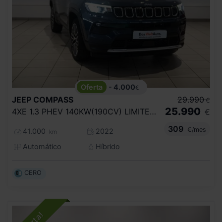
- 4.000
€
JEEP
COMPASS
29.990
€
25.990
4XE 1.3 PHEV 140KW(190CV) LIMITED AT AWD
€
309
€/mes
41.000
2022
km
Automático
Híbrido
CERO