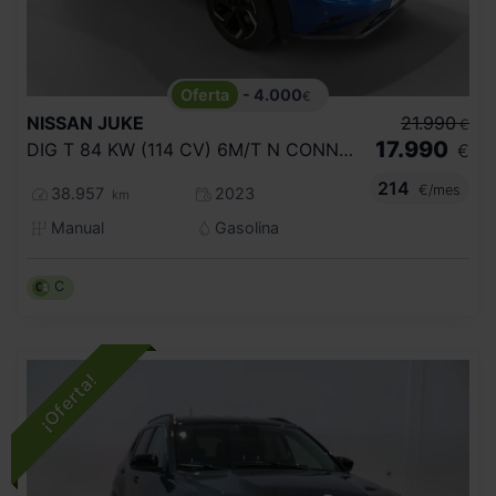
- 4.000
€
NISSAN
JUKE
21.990
€
17.990
DIG T 84 KW (114 CV) 6M/T N CONNECTA
€
214
€/mes
38.957
2023
km
Manual
Gasolina
C