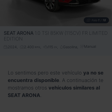
1
18
Foto
/
SEAT
ARONA
1.0 TSI 85KW (115CV) FR LIMITED
EDITION
Manual
2024
2.400
115
Gasolina
kms
cv
Lo sentimos pero este vehículo
ya no se
encuentra disponible
. A continuación te
mostramos otros
vehículos similares al
SEAT ARONA
.