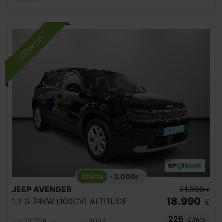
- 3.000
€
JEEP
AVENGER
21.990
€
18.990
1.2 G 74KW (100CV) ALTITUDE
€
226
€/mes
32.758
2024
km