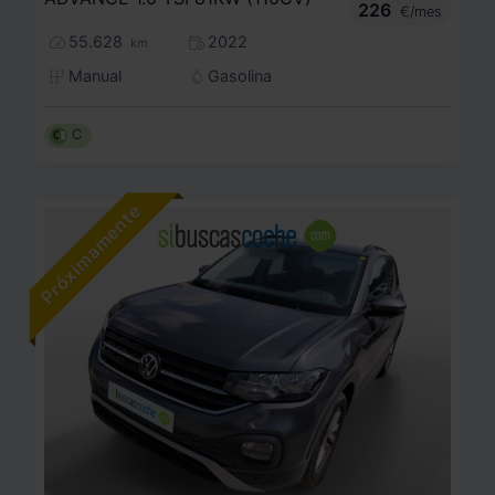
226
€/mes
55.628
2022
km
Manual
Gasolina
C