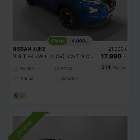
- 4.000
€
NISSAN
JUKE
21.990
€
17.990
DIG T 84 KW (114 CV) 6M/T N CONNECTA
€
214
€/mes
38.957
2023
km
Manual
Gasolina
C