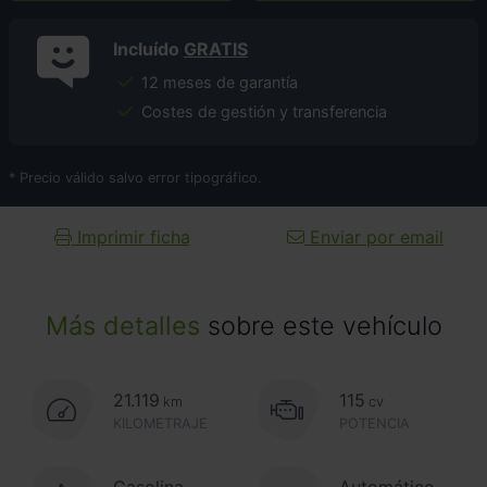
Incluído
GRATIS
12 meses de garantía
Costes de gestión y transferencia
* Precio válido salvo error tipográfico.
Imprimir ficha
Enviar por email
Más detalles
sobre este vehículo
21.119
115
km
cv
KILOMETRAJE
POTENCIA
Gasolina
Automático