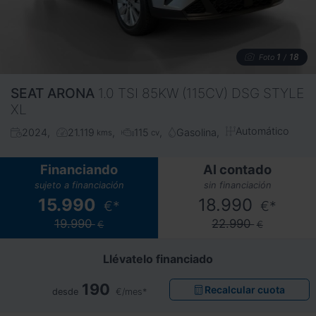
1
18
Foto
/
SEAT
ARONA
1.0 TSI 85KW (115CV) DSG STYLE
XL
Automático
2024
21.119
115
Gasolina
kms
cv
Financiando
Al contado
sujeto a financiación
sin financiación
15.990
18.990
€*
€*
19.990
22.990
€
€
Llévatelo financiado
190
Recalcular cuota
desde
€/mes*