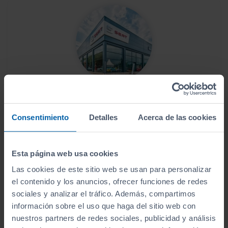
Este vehículo se encuentra en:
Copersa Ourense
Consentimiento
Detalles
Acerca de las cookies
Ver localización y horarios
Esta página web usa cookies
Ver vehículos del concesionario
Las cookies de este sitio web se usan para personalizar
el contenido y los anuncios, ofrecer funciones de redes
sociales y analizar el tráfico. Además, compartimos
¿Estás lejos o no puedes desplazarte?
información sobre el uso que haga del sitio web con
Pruébalo en cualquiera de nuestras
nuestros partners de redes sociales, publicidad y análisis
instalaciones (
Ver instalaciones
)