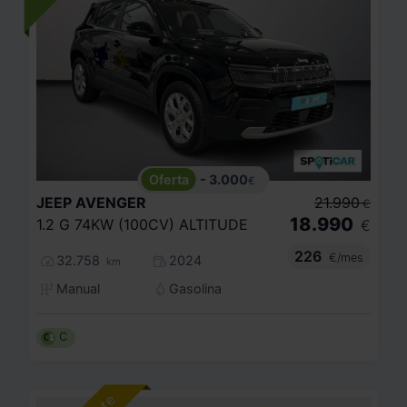
- 3.000
€
JEEP
AVENGER
21.990
€
18.990
1.2 G 74KW (100CV) ALTITUDE
€
226
€/mes
32.758
2024
km
Manual
Gasolina
C