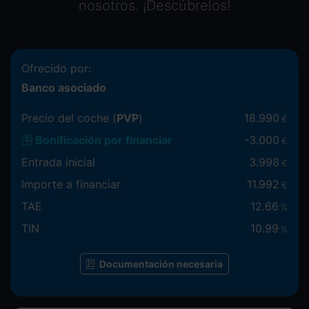
nosotros. ¡Descúbrelos!
Ofrecido por:
Banco asociado
Precio del coche (
PVP
)
18.990
€
Bonificación por financiar
-
3.000
€
Entrada inicial
3.998
€
Importe a financiar
11.992
€
TAE
12.66
%
TIN
10.99
%
Documentación necesaria