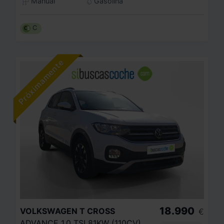
Manual
Gasolina
C
18.990
VOLKSWAGEN
T CROSS
€
ADVANCE 1.0 TSI 81KW (110CV)