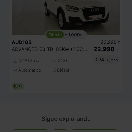
- 1.000
€
AUDI
Q2
23.990
€
22.990
ADVANCED 30 TDI 85KW (116CV) S TRONIC
€
274
€/mes
83.512
2021
km
Automático
Diésel
C
Sigue explorando