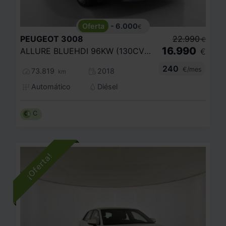
- 6.000
€
PEUGEOT
3008
22.990
€
16.990
ALLURE BLUEHDI 96KW (130CV) S
€
240
€/mes
73.819
2018
km
Automático
Diésel
C