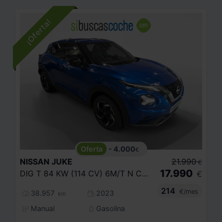
- 4.000
€
NISSAN
JUKE
21.990
€
17.990
DIG T 84 KW (114 CV) 6M/T N CONNECTA
€
214
€/mes
38.957
2023
km
Manual
Gasolina