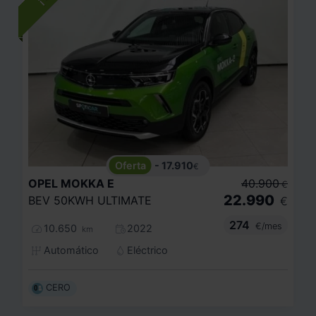
- 17.910
€
OPEL
MOKKA E
40.900
€
22.990
BEV 50KWH ULTIMATE
€
274
€/mes
10.650
2022
km
Automático
Eléctrico
CERO