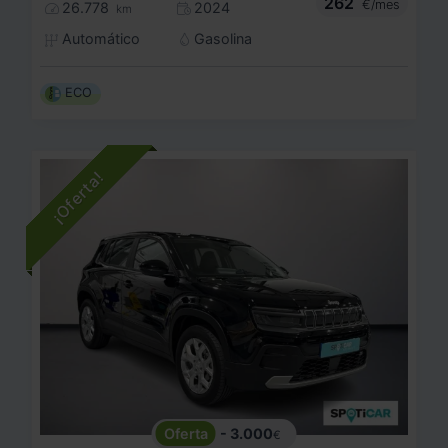
262
€/mes
26.778
2024
km
Automático
Gasolina
ECO
- 3.000
€