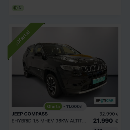
C
- 11.000
€
JEEP
COMPASS
32.990
€
21.990
EHYBRID 1.5 MHEV 96KW ALTITUDE DCT
€