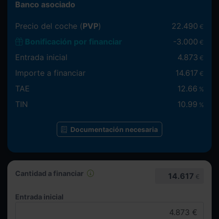
Banco asociado
Precio del coche (
PVP
)
22.490
€
Bonificación por financiar
-
3.000
€
Entrada inicial
4.873
€
Importe a financiar
14.617
€
TAE
12.66
%
TIN
10.99
%
Documentación necesaria
Cantidad a financiar
14.617
€
Entrada inicial