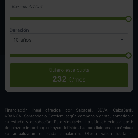
Máxima:
4.873
€
Duración
Quiero esta cuota
232
€/mes
Financiación lineal ofrecida por Sabadell, BBVA, CaixaBank,
ABANCA, Santander o Cetelem según campaña vigente, sometida a
su estudio y aprobación. Esta simulación ha sido obtenida a partir
del plazo e importe que hayas definido. Las condiciones económicas
se actualizarán en cada simulación. Oferta válida hasta el