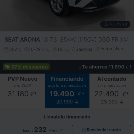
1
13
Foto
/
SEAT
ARONA
1.0 TSI 85KW (115CV) DSG FR XM
Automático
2024
11.779
115
Gasolina
kms
cv
37%
descuento
¡ Te ahorras 11.690
!
€
PVP Nuevo
Financiando
Al contado
año 2024
sujeto a financiación
sin financiación
31.180
19.490
22.490
€*
€*
€*
20.990
23.990
€
€
Llévatelo financiado
232
Recalcular cuota
desde
€/mes*