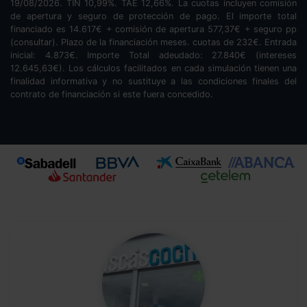
19/08/2026. TIN
10,99
%. TAE
12,66
%. La cuotas incluyen comisión
de apertura y seguro de protección de pago. El importe total
financiado es
14.617
€ + comisión de apertura
577,37
€ + seguro pp
(consultar). Plazo de la financiación
meses.
cuotas de
232
€. Entrada
inicial:
4.873
€. Importe Total adeudado:
27.840
€ (intereses
12.645,63
€). Los cálculos facilitados en cada simulación tienen una
finalidad informativa y no sustituye a las condiciones finales del
contrato de financiación si este fuera concedido.