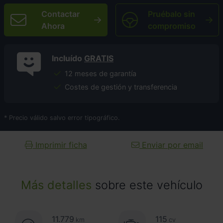
Contactar
Pruébalo sin
Ahora
compromiso
Incluído
GRATIS
12 meses de garantía
Costes de gestión y transferencia
* Precio válido salvo error tipográfico.
Imprimir ficha
Enviar por email
Más detalles
sobre este vehículo
11.779
115
km
cv