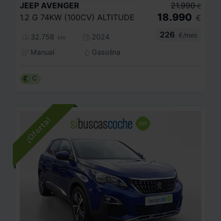
JEEP
AVENGER
21.990
€
18.990
1.2 G 74KW (100CV) ALTITUDE
€
226
€/mes
32.758
2024
km
Manual
Gasolina
C