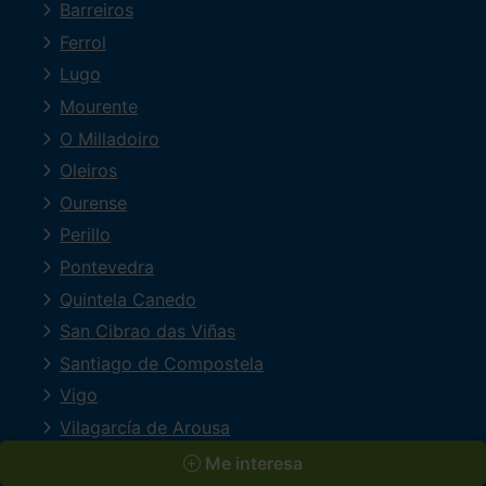
Barreiros
Ferrol
Lugo
Mourente
O Milladoiro
Oleiros
Ourense
Perillo
Pontevedra
Quintela Canedo
San Cibrao das Viñas
Santiago de Compostela
Vigo
Vilagarcía de Arousa
Valladolid
Me interesa