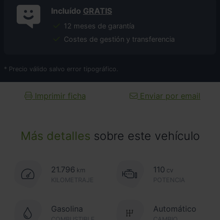
Incluído
GRATIS
12 meses de garantía
Costes de gestión y transferencia
* Precio válido salvo error tipográfico.
Imprimir ficha
Enviar por email
Más detalles
sobre este vehículo
21.796
110
km
cv
KILOMETRAJE
POTENCIA
Gasolina
Automático
COMBUSTIBLE
CAMBIO