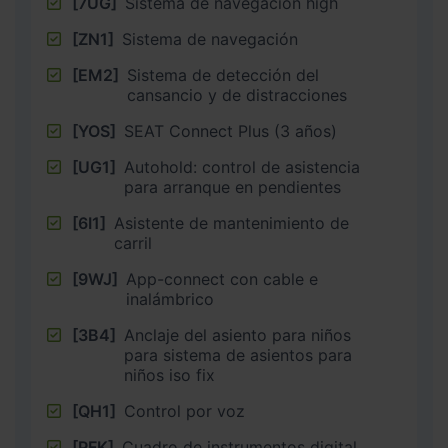
[7UG]
Sistema de navegación high
[ZN1]
Sistema de navegación
[EM2]
Sistema de detección del
cansancio y de distracciones
[YOS]
SEAT Connect Plus (3 años)
[UG1]
Autohold: control de asistencia
para arranque en pendientes
[6I1]
Asistente de mantenimiento de
carril
[9WJ]
App-connect con cable e
inalámbrico
[3B4]
Anclaje del asiento para niños
para sistema de asientos para
niños iso fix
[QH1]
Control por voz
[PFK]
Cuadro de instrumentos digital