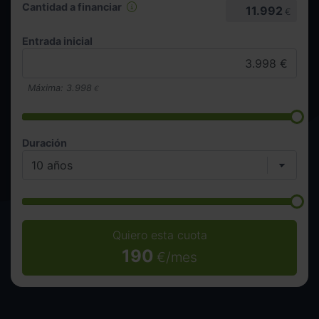
Cantidad a financiar
11.992
€
Entrada inicial
Máxima:
3.998
€
Duración
Quiero esta cuota
190
€/mes