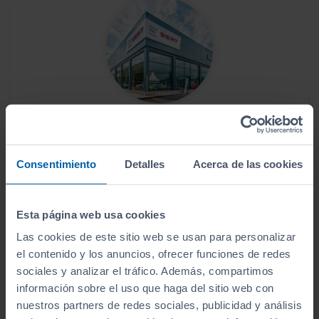
Este vehículo se encuentra en:
Copersa Ourense
Consentimiento
Detalles
Acerca de las cookies
Ver localización y horarios
Ver vehículos del concesionario
Esta página web usa cookies
Las cookies de este sitio web se usan para personalizar
el contenido y los anuncios, ofrecer funciones de redes
¿Estás lejos o no puedes desplazarte?
sociales y analizar el tráfico. Además, compartimos
información sobre el uso que haga del sitio web con
Pruébalo en cualquiera de nuestras
nuestros partners de redes sociales, publicidad y análisis
instalaciones (
Ver instalaciones
)