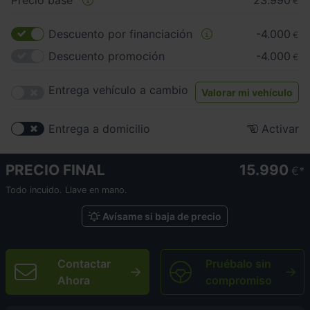
Precio base
23.990
€
Descuento por financiación
-4.000
€
Descuento promoción
-4.000
€
Entrega vehículo a cambio
Valorar mi vehículo
Entrega a domicilio
Activar
PRECIO FINAL
15.990
€
Todo incuido. Llave en mano.
Avísame si baja de precio
Contactar
Pruébalo sin
Ahora
compromiso