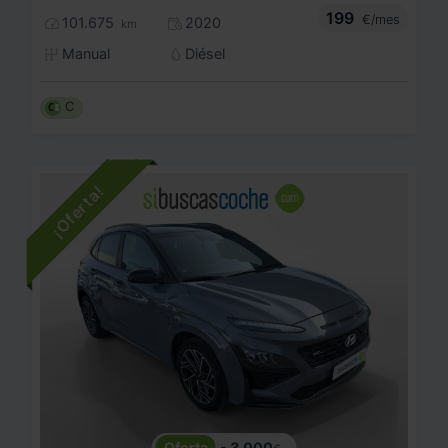
199
€/mes
101.675
2020
km
Manual
Diésel
C
- 3.000