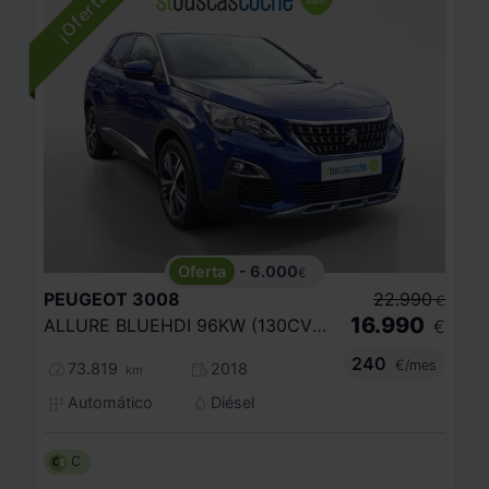
- 6.000
€
PEUGEOT
3008
22.990
€
16.990
ALLURE BLUEHDI 96KW (130CV) S
€
240
€/mes
73.819
2018
km
Automático
Diésel
C