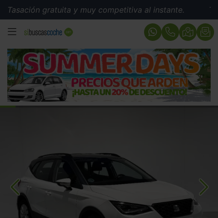
ión gratuita y muy competitiva al instante.
Tasación g
MENÚ