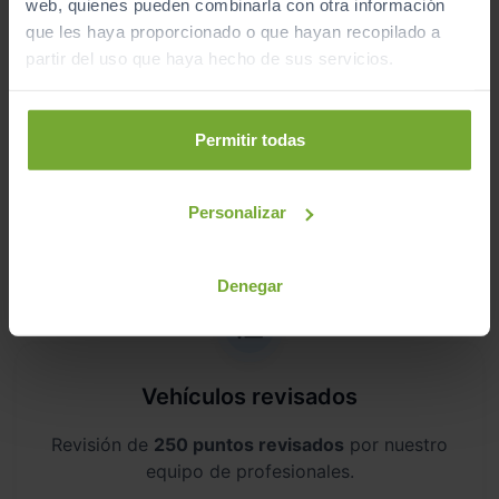
web, quienes pueden combinarla con otra información
Te lo entregamos en tu casa, en cualquier
que les haya proporcionado o que hayan recopilado a
punto de la península. Consulta a nuestros
partir del uso que haya hecho de sus servicios.
comerciales.
Permitir todas
¿Por qué comprar en Sibuscascoche?
Personalizar
Compra tu coche con confianza
Denegar
Vehículos revisados
Revisión de
250 puntos revisados
por nuestro
equipo de profesionales.