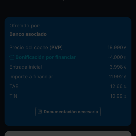
Ofrecido por:
Banco asociado
Precio del coche (
PVP
)
19.990
€
Bonificación por financiar
-
4.000
€
Entrada inicial
3.998
€
Importe a financiar
11.992
€
TAE
12.66
%
TIN
10.99
%
Documentación necesaria