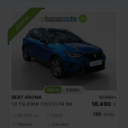
- 3.500
€
SEAT
ARONA
19.990
€
16.490
1.0 TSI 81KW (110CV) FR XM
€
196
€/mes
29.303
2023
km
Manual
Gasolina