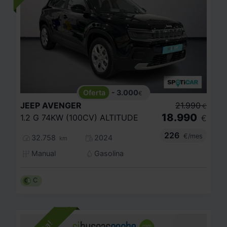
- 3.000
€
JEEP
AVENGER
21.990
€
18.990
1.2 G 74KW (100CV) ALTITUDE
€
226
€/mes
32.758
2024
km
Manual
Gasolina
C