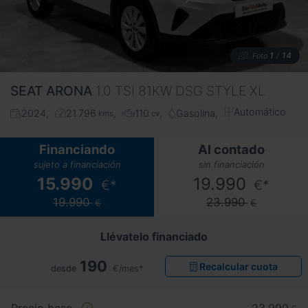
1
14
Foto
/
SEAT
ARONA
1.0 TSI 81KW DSG STYLE XL
Automático
2024
21.796
110
Gasolina
kms
cv
Financiando
Al contado
sujeto a financiación
sin financiación
15.990
19.990
€*
€*
19.990
23.990
€
€
Llévatelo financiado
190
Recalcular cuota
desde
€/mes*