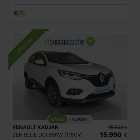
C
- 4.000
€
RENAULT
KADJAR
19.990
€
15.990
ZEN BLUE DCI 85KW (115CV)
€