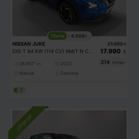
- 4.000
€
NISSAN
JUKE
21.990
€
17.990
DIG T 84 KW (114 CV) 6M/T N CONNECTA
€
214
€/mes
38.957
2023
km
Manual
Gasolina
C