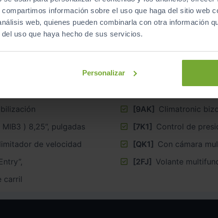
Equipamiento
de este vehículo
s, compartimos información sobre el uso que haga del sitio web 
 análisis web, quienes pueden combinarla con otra información q
r del uso que haya hecho de sus servicios.
Personalizar
denador de a bordo
[9WJ]
App-connect co
gadas
[EM1]
Detector de fat
bilización
[9AK]
Climatronic biz
Infotainment entrada radio 2 ( MIB3 ) 8,25”, pulgadas
[7K1]
Control de presi
limitador de velocidad
[QK1]
Con cámara mult
Entry”,
[2FJ]
Volante multifun
carril