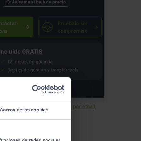
Avísame si baja de precio
ntactar
Pruébalo sin
ora
compromiso
Incluído
GRATIS
12 meses de garantía
Costes de gestión y transferencia
salvo error tipográfico.
ir ficha
Enviar por email
Acerca de las cookies
 funciones de redes sociales