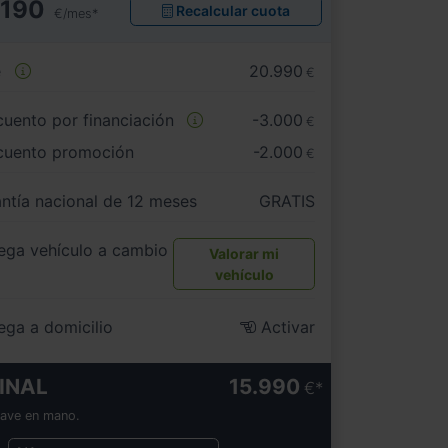
190
Recalcular cuota
€/mes*
e
20.990
€
uento por financiación
-3.000
€
cuento promoción
-2.000
€
ntía nacional de 12 meses
GRATIS
ega vehículo a cambio
Valorar mi
vehículo
ega a domicilio
Activar
INAL
15.990
€
lave en mano.