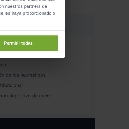
con nuestros partners de
ue les haya proporcionado o
Permitir todas
n cable e inalámbrico
iga
ona
ón de los neumáticos
ifuncional
ción deportivo de cuero