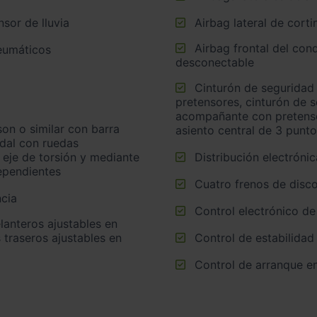
sor de lluvia
Airbag lateral de corti
Airbag frontal del conductor, airbag frontal del acompañante
neumáticos
desconectable
Cinturón de seguridad trasero en lado conductor con
pretensores, cinturón de 
acompañante con pretensor
asiento central de 3 punt
idal con ruedas
 eje de torsión y mediante
Distribución electrónic
ependientes
Cuatro frenos de disco
cia
Control electrónico de
 traseros ajustables en
Control de estabilidad
Control de arranque e