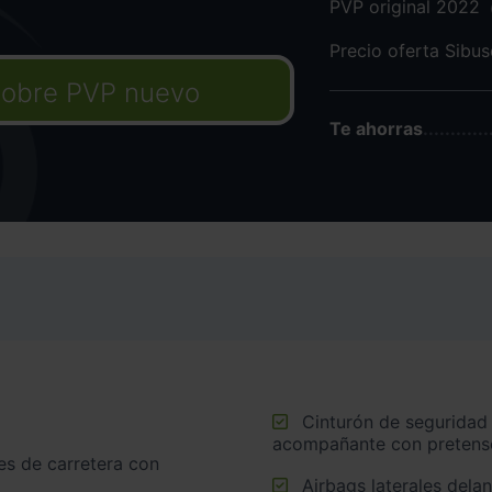
PVP original 2022
Precio oferta Sibu
obre PVP nuevo
Te ahorras
Cinturón de seguridad delantero en asiento conductor y
acompañante con pretens
Airbags laterales dela