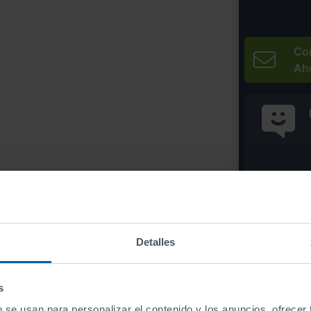
Co
Ah
* Precio válido 
Imprim
Detalles
s
b se usan para personalizar el contenido y los anuncios, ofrecer