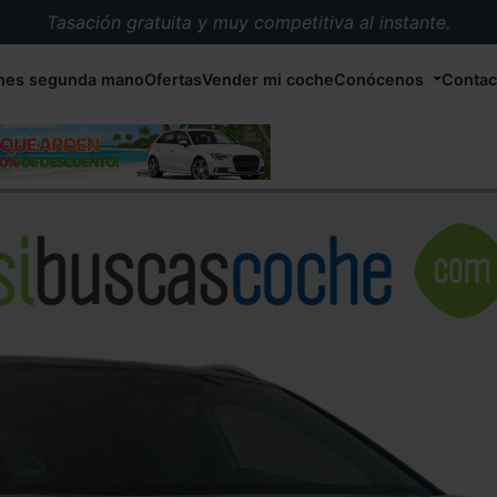
Tasación gratuita y muy competitiva al instante.
Entrega en 72 horas en cualquier punto de España.
hes segunda mano
Ofertas
Vender mi coche
Conócenos
Contac
Más de 1.000 coches en stock.
Más de 5.000 conductores satisfechos.
Buscamos el coche que tu quieras.
Nos ocupamos de todos los trámites.
Recogemos tu coche en cualquier parte de España.
Compramos tu coche. Pago inmediato.
Tasación gratuita y muy competitiva al instante.