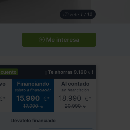
1
12
Foto
/
Me interesa
scuento
¡ Te ahorras 9.160
!
€
vo
Financiando
Al contado
sujeto a financiación
sin financiación
15.990
18.990
€*
€*
€*
17.990
20.990
€
€
Llévatelo financiado