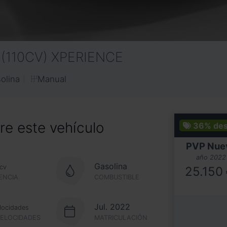
W (110CV) XPERIENCE
Manual
olina
e este vehículo
36%
de
PVP Nue
año 2022
Gasolina
cv
25.150
ENCIA
COMBUSTIBLE
Jul. 2022
locidades
VELOCIDADES
MATRICULACIÓN