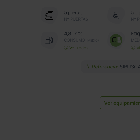
5
5
puertas
pl
Nº PUERTAS
Nº 
4,8
Eti
l/100
CONSUMO
MED
(MEDIO)
Ver todos
Má
Referencia:
SIBUSC
Ver equipamie