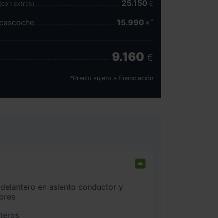
25.150
(con extras)
€
scascoche
15.990
€
9.160
€
*Precio sujeto a financiación
ores
nteros