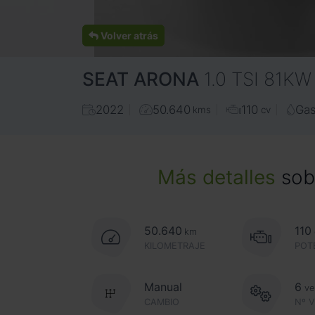
Volver atrás
SEAT
ARONA
1.0 TSI 81K
2022
50.640
110
Gas
kms
cv
Más detalles
sobr
50.640
110
km
KILOMETRAJE
POT
Manual
6
ve
CAMBIO
Nº 