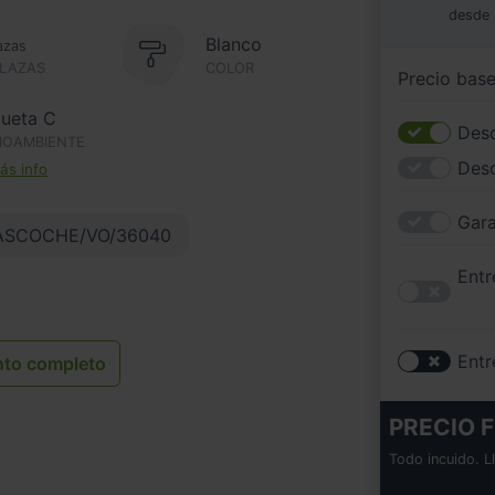
desde
Blanco
azas
PLAZAS
COLOR
Precio bas
queta C
Desc
IOAMBIENTE
Des
s info
Gara
ASCOCHE/VO/36040
Entr
Entr
nto completo
PRECIO F
Todo incuido. L