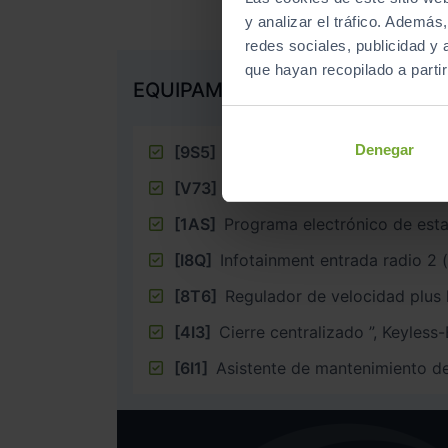
y analizar el tráfico. Ademá
redes sociales, publicidad y
que hayan recopilado a parti
EQUIPAMIENTO EXTRA
Denegar
[9S5]
Pantalla multifunción con or
[V73]
Llantas de 6,5J x 17”, pul
[1AS]
Programa electrónico de esta
[I8Q]
[8T6]
Regulador de velocidad plus 
[4I3]
Cierre centralizado ”, Keyless-
[6I1]
Asistente de mantenimiento de 