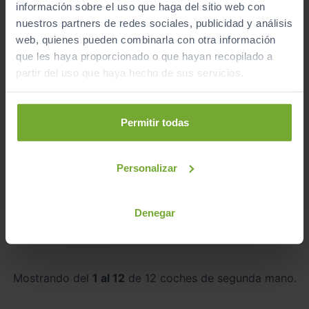
información sobre el uso que haga del sitio web con
nuestros partners de redes sociales, publicidad y análisis
web, quienes pueden combinarla con otra información
que les haya proporcionado o que hayan recopilado a
partir del uso que haya hecho de sus servicios.
PORSCHE
911
Permitir todas
CARRERA 4 GTS COUPÉ
2022
Automático
Personalizar
Gasolina
Denegar
C
Mostrando del
1 al 12
de 12 coches de segunda mano.