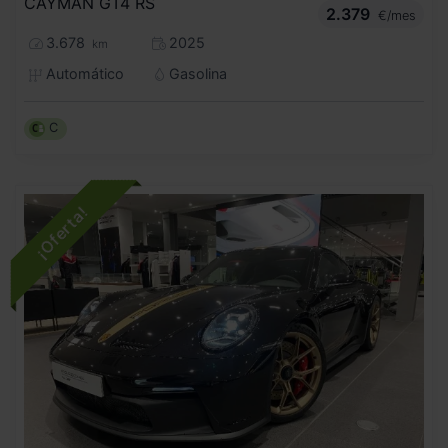
CAYMAN GT4 RS
2.379
€/mes
3.678
2025
km
Automático
Gasolina
C