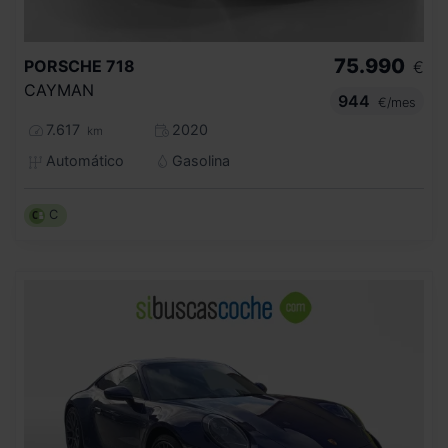
75.990
PORSCHE
718
€
CAYMAN
944
€/mes
7.617
2020
km
Automático
Gasolina
C