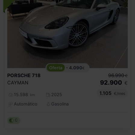
- 4.090
€
PORSCHE
718
96.990
€
92.900
CAYMAN
€
1.105
€/mes
15.598
2025
km
Automático
Gasolina
C