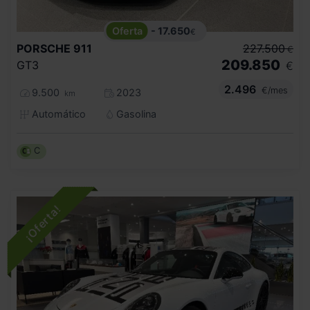
- 17.650
€
PORSCHE
911
227.500
€
209.850
GT3
€
2.496
€/mes
9.500
2023
km
Automático
Gasolina
C