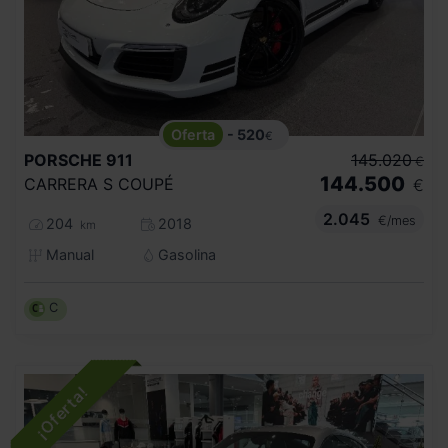
- 520
€
PORSCHE
911
145.020
€
144.500
CARRERA S COUPÉ
€
2.045
€/mes
204
2018
km
Manual
Gasolina
C