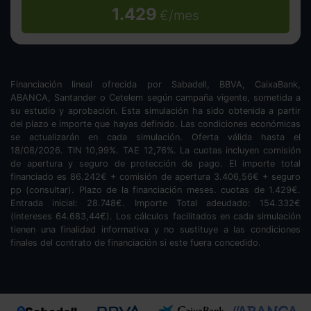
1.429
€/mes
Financiación lineal ofrecida por Sabadell, BBVA, CaixaBank,
ABANCA, Santander o Cetelem según campaña vigente, sometida a
su estudio y aprobación. Esta simulación ha sido obtenida a partir
del plazo e importe que hayas definido. Las condiciones económicas
se actualizarán en cada simulación. Oferta válida hasta el
18/08/2026. TIN
10,99
%. TAE
12,76
%. La cuotas incluyen comisión
de apertura y seguro de protección de pago. El importe total
financiado es
86.242
€ + comisión de apertura
3.406,56
€ + seguro
pp (consultar). Plazo de la financiación
meses.
cuotas de
1.429
€.
Entrada inicial:
28.748
€. Importe Total adeudado:
154.332
€
(intereses
64.683,44
€). Los cálculos facilitados en cada simulación
tienen una finalidad informativa y no sustituye a las condiciones
finales del contrato de financiación si este fuera concedido.