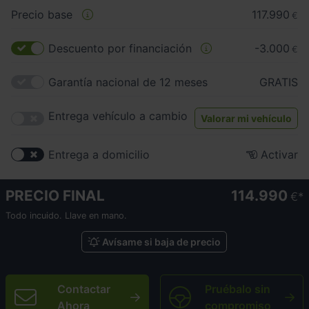
Precio base
117.990
€
Descuento por financiación
-3.000
€
Garantía nacional de 12 meses
GRATIS
Entrega vehículo a cambio
Valorar mi vehículo
Entrega a domicilio
Activar
PRECIO FINAL
114.990
€
Todo incuido. Llave en mano.
Avísame si baja de precio
Contactar
Pruébalo sin
Ahora
compromiso