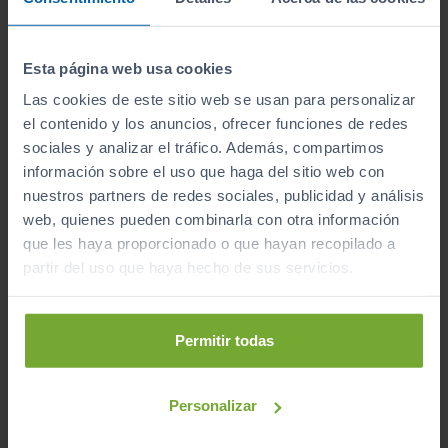
Vehículos revisados
Revisión de
250 puntos revisados
por nuestro
Esta página web usa cookies
equipo de profesionales.
Las cookies de este sitio web se usan para personalizar
el contenido y los anuncios, ofrecer funciones de redes
sociales y analizar el tráfico. Además, compartimos
información sobre el uso que haga del sitio web con
nuestros partners de redes sociales, publicidad y análisis
Kilometraje garantizado
web, quienes pueden combinarla con otra información
que les haya proporcionado o que hayan recopilado a
Somos transparentes. Compra tu coche con
partir del uso que haya hecho de sus servicios.
certificado de kilómetros
reales.
Permitir todas
Personalizar
Garantía de 12 meses