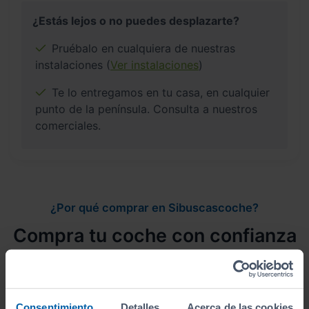
¿Estás lejos o no puedes desplazarte?
Pruébalo en cualquiera de nuestras
instalaciones (
Ver instalaciones
)
Te lo entregamos en tu casa, en cualquier
punto de la península. Consulta a nuestros
comerciales.
¿Por qué comprar en Sibuscascoche?
Compra tu coche con confianza
Consentimiento
Detalles
Acerca de las cookies