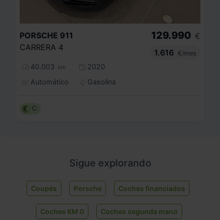
129.990
PORSCHE
911
€
CARRERA 4
1.616
€/mes
40.003
2020
km
Automático
Gasolina
C
Sigue explorando
Coupés
Porsche
Coches financiados
Coches KM 0
Coches segunda mano