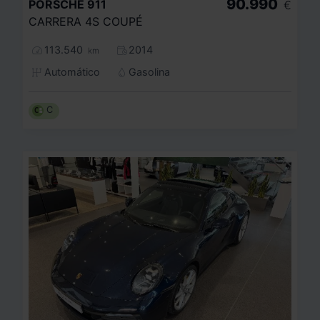
90.990
PORSCHE
911
€
CARRERA 4S COUPÉ
113.540
2014
km
Automático
Gasolina
C