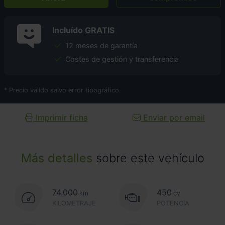
Incluído
GRATIS
12 meses de garantía
Costes de gestión y transferencia
* Precio válido salvo error tipográfico.
Imprimir ficha
Enviar por email
Más detalles
sobre este vehículo
74.000
450
km
cv
KILOMETRAJE
POTENCIA