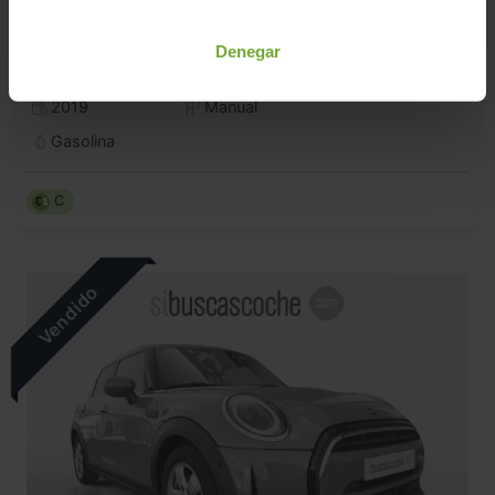
MINI
MINI
Denegar
ONE 5 PUERTAS
2019
Manual
Gasolina
C