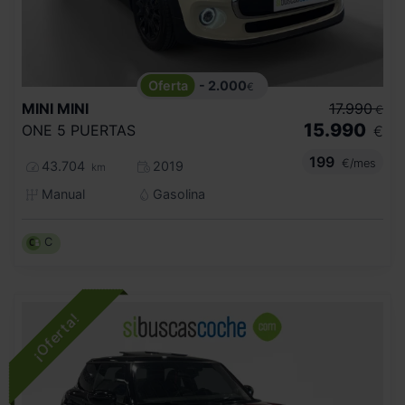
- 2.000
€
MINI
MINI
17.990
€
15.990
ONE 5 PUERTAS
€
199
€/mes
43.704
2019
km
Manual
Gasolina
C