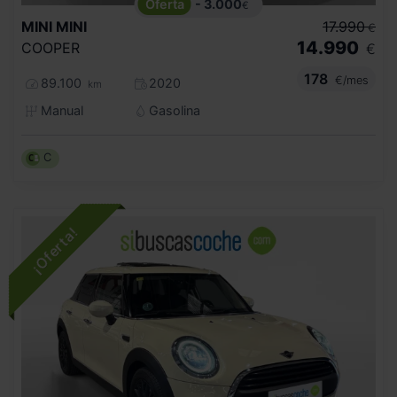
- 3.000
€
MINI
MINI
17.990
€
14.990
COOPER
€
178
€/mes
89.100
2020
km
Manual
Gasolina
C