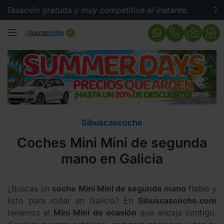
ión gratuita y muy competitiva al instante.
Tasación g
MENÚ
Sibuscascoche
Coches Mini Mini de segunda
mano en Galicia
¿Buscas un
coche Mini Mini de segunda mano
fiable y
listo para rodar en Galicia? En
Sibuscascoche.com
tenemos el
Mini Mini de ocasión
que encaja contigo.