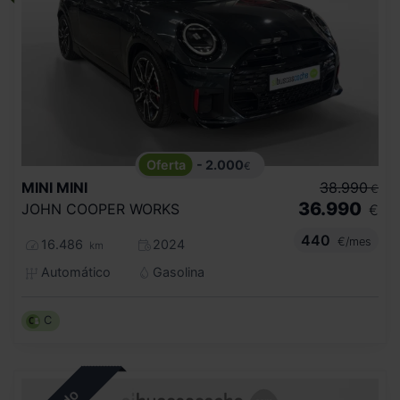
- 2.000
€
MINI
MINI
38.990
€
36.990
JOHN COOPER WORKS
€
440
€/mes
16.486
2024
km
Automático
Gasolina
C