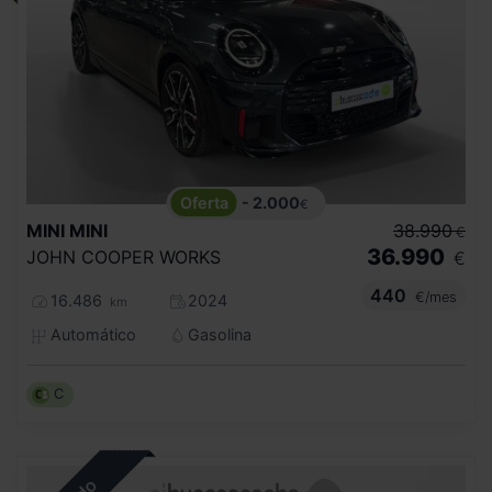
- 2.000
€
MINI
MINI
38.990
€
36.990
JOHN COOPER WORKS
€
440
€/mes
16.486
2024
km
Automático
Gasolina
C