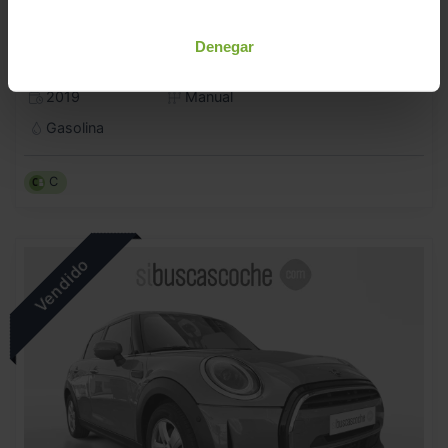
MINI
MINI
Denegar
ONE 5 PUERTAS
2019
Manual
Gasolina
C