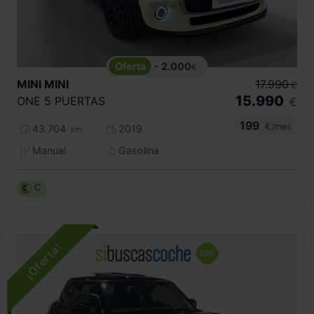
- 2.000
€
MINI
MINI
17.990
€
15.990
ONE 5 PUERTAS
€
199
€/mes
43.704
2019
km
Manual
Gasolina
C