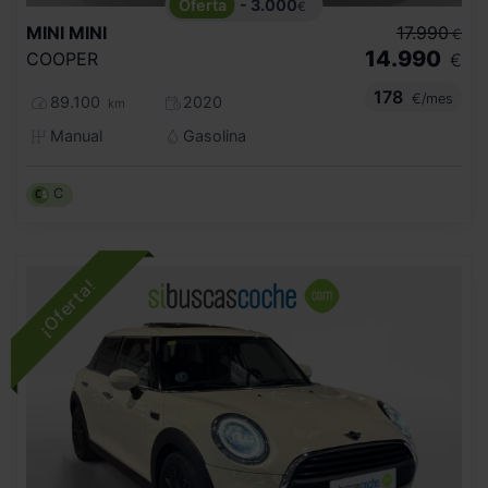
- 3.000
€
MINI
MINI
17.990
€
14.990
COOPER
€
178
€/mes
89.100
2020
km
Manual
Gasolina
C