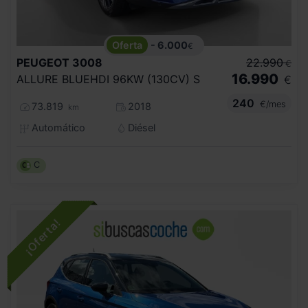
- 6.000
€
PEUGEOT
3008
22.990
€
16.990
ALLURE BLUEHDI 96KW (130CV) S
€
240
€/mes
73.819
2018
km
Automático
Diésel
C