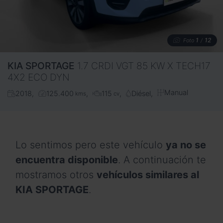
1
12
Foto
/
KIA
SPORTAGE
1.7 CRDI VGT 85 KW X TECH17
4X2 ECO DYN
Manual
2018
125.400
115
Diésel
kms
cv
Lo sentimos pero este vehículo
ya no se
encuentra disponible
. A continuación te
mostramos otros
vehículos similares al
KIA SPORTAGE
.