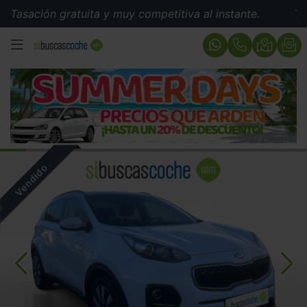
sación gratuita y muy competitiva al instante.
Tasació
MENÚ