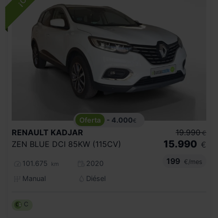
- 4.000
€
RENAULT
KADJAR
19.990
€
15.990
ZEN BLUE DCI 85KW (115CV)
€
199
€/mes
101.675
2020
km
Manual
Diésel
C