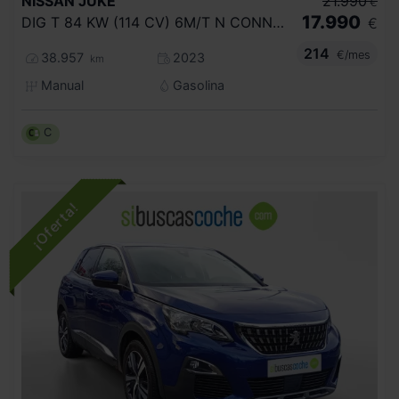
NISSAN
JUKE
21.990
€
17.990
DIG T 84 KW (114 CV) 6M/T N CONNECTA
€
214
€/mes
38.957
2023
km
Manual
Gasolina
C