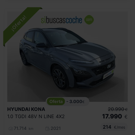
- 3.000
€
HYUNDAI
KONA
20.990
€
17.990
1.0 TGDI 48V N LINE 4X2
€
214
€/mes
71.714
2021
km