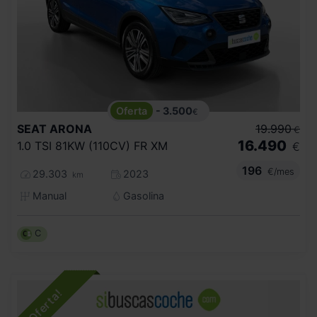
- 3.500
€
SEAT
ARONA
19.990
€
16.490
1.0 TSI 81KW (110CV) FR XM
€
196
€/mes
29.303
2023
km
Manual
Gasolina
C