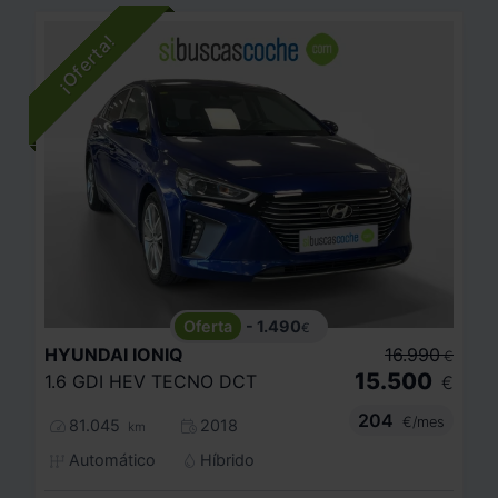
- 1.490
€
HYUNDAI
IONIQ
16.990
€
15.500
1.6 GDI HEV TECNO DCT
€
204
€/mes
81.045
2018
km
Automático
Híbrido