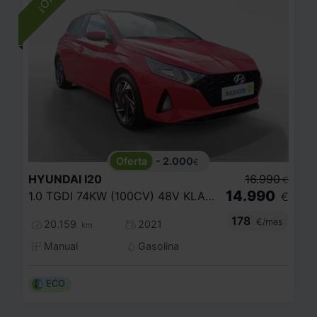
- 2.000
€
HYUNDAI
I20
16.990
€
14.990
1.0 TGDI 74KW (100CV) 48V KLASS
€
178
€/mes
20.159
2021
km
Manual
Gasolina
ECO