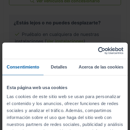
Ver vehículos del concesionario
¿Estás lejos o no puedes desplazarte?
Pruébalo en cualquiera de nuestras
instalaciones (
Ver instalaciones
)
Te lo entregamos en tu casa, en cualquier
punto de la península. Consulta a nuestros
comerciales.
Consentimiento
Detalles
Acerca de las cookies
Esta página web usa cookies
Las cookies de este sitio web se usan para personalizar
¿Por qué comprar en Sibuscascoche?
el contenido y los anuncios, ofrecer funciones de redes
sociales y analizar el tráfico. Además, compartimos
Compra tu coche con confianza
información sobre el uso que haga del sitio web con
nuestros partners de redes sociales, publicidad y análisis