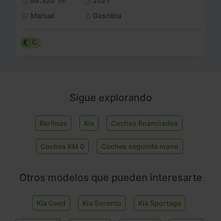
88.320
2021
km
Manual
Gasolina
C
Sigue explorando
Berlinas
Kia
Coches financiados
Coches KM 0
Coches segunda mano
Otros modelos que pueden interesarte
Kia Ceed
Kia Sorento
Kia Sportage