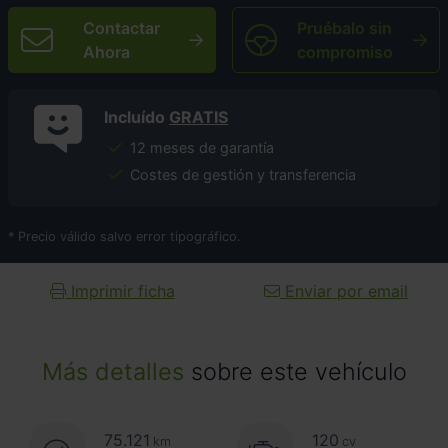
Contactar
Pruébalo sin
Ahora
compromiso
Incluído
GRATIS
12 meses de garantía
Costes de gestión y transferencia
* Precio válido salvo error tipográfico.
Imprimir ficha
Enviar por email
Más detalles
sobre este vehículo
75.121
120
km
cv