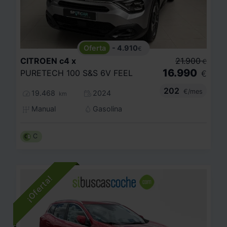
- 4.910
€
CITROEN
c4 x
21.900
€
16.990
PURETECH 100 S&S 6V FEEL
€
202
€/mes
19.468
2024
km
Manual
Gasolina
C