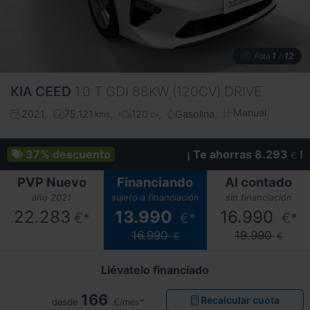
1
12
Foto
/
KIA
CEED
1.0 T GDI 88KW (120CV) DRIVE
Manual
2021
75.121
120
Gasolina
kms
cv
37%
descuento
¡ Te ahorras 8.293
!
€
PVP Nuevo
Financiando
Al contado
año 2021
sujeto a financiación
sin financiación
22.283
13.990
16.990
€*
€*
€*
16.990
19.990
€
€
Llévatelo financiado
166
Recalcular cuota
desde
€/mes*