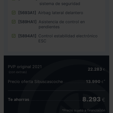
sistema de seguridad
[5693A1]
Airbag lateral delantero
[589HA1]
Asistencia de control en
pendientes
[5894A1]
Control estabilidad electrónico
ESC
PVP original 2021
22.283
€
(con extras)
Precio oferta Sibuscascoche
13.990
€
8.293
€
Te ahorras
*Precio sujeto a financiación