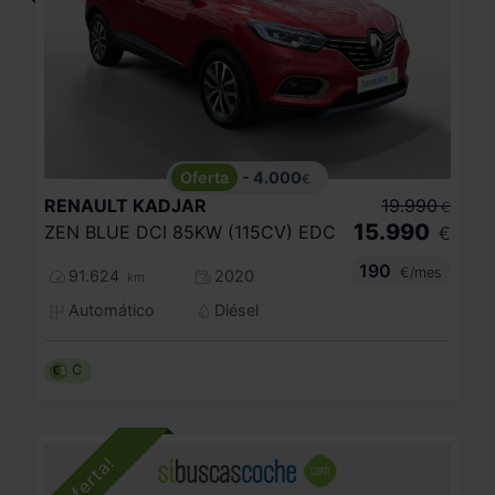
- 4.000
€
RENAULT
KADJAR
19.990
€
15.990
ZEN BLUE DCI 85KW (115CV) EDC
€
190
€/mes
91.624
2020
km
Automático
Diésel
C