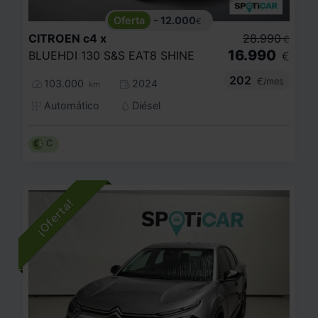
- 12.000
€
CITROEN
c4 x
28.990
€
16.990
BLUEHDI 130 S&S EAT8 SHINE
€
202
€/mes
103.000
2024
km
Automático
Diésel
C