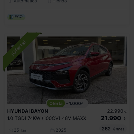
Automático
Híbrido
ECO
- 1.000
€
HYUNDAI
BAYON
22.990
€
21.990
1.0 TGDI 74KW (100CV) 48V MAXX
€
262
€/mes
25
2025
km