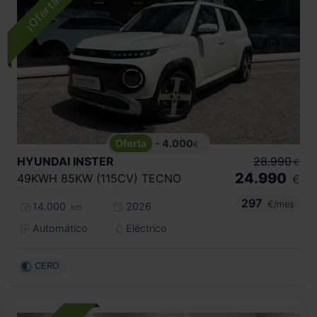
- 4.000
€
HYUNDAI
INSTER
28.990
€
24.990
49KWH 85KW (115CV) TECNO
€
297
€/mes
14.000
2026
km
Automático
Eléctrico
CERO