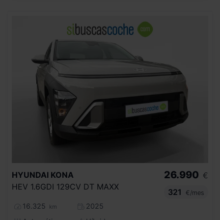
26.990
HYUNDAI
KONA
€
HEV 1.6GDI 129CV DT MAXX
321
€/mes
16.325
2025
km