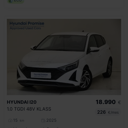
ECO
18.990
HYUNDAI
I20
€
1.0 TGDI 48V KLASS
226
€/mes
15
2025
km