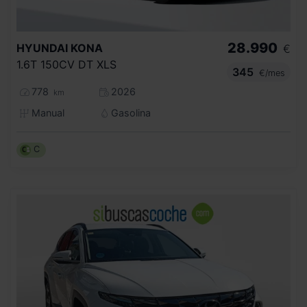
28.990
HYUNDAI
KONA
€
1.6T 150CV DT XLS
345
€/mes
778
2026
km
Manual
Gasolina
C