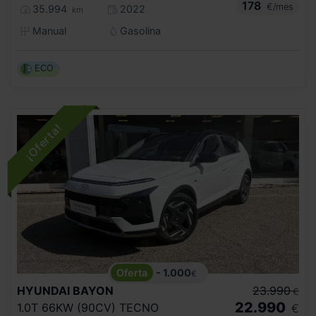
178
€/mes
35.994
2022
km
Manual
Gasolina
ECO
- 1.000
€
HYUNDAI
BAYON
23.990
€
22.990
1.0T 66KW (90CV) TECNO
€