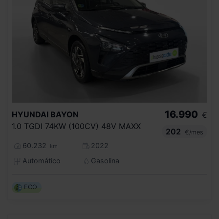
16.990
HYUNDAI
BAYON
€
1.0 TGDI 74KW (100CV) 48V MAXX
202
€/mes
60.232
2022
km
Automático
Gasolina
ECO