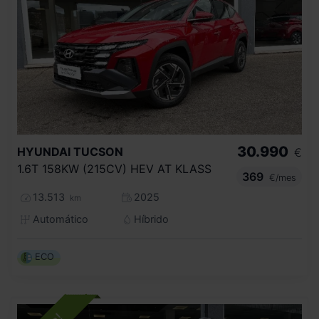
30.990
HYUNDAI
TUCSON
€
1.6T 158KW (215CV) HEV AT KLASS
369
€/mes
13.513
2025
km
Automático
Híbrido
ECO