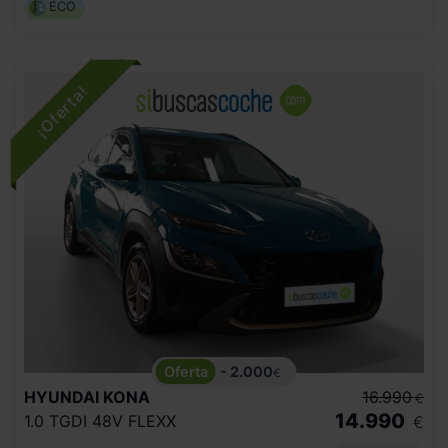
ECO
- 2.000
€
HYUNDAI
KONA
16.990
€
14.990
1.0 TGDI 48V FLEXX
€