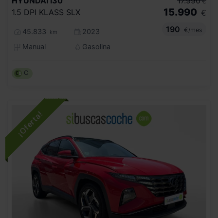
HYUNDAI
I30
17.990
€
15.990
1.5 DPI KLASS SLX
€
190
€/mes
45.833
2023
km
Manual
Gasolina
C