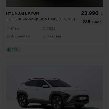
23.990
HYUNDAI
BAYON
€
1.0 TGDI 74KW (100CV) 48V XLS DCT
285
€/mes
0
2025
km
Automático
Gasolina
ECO