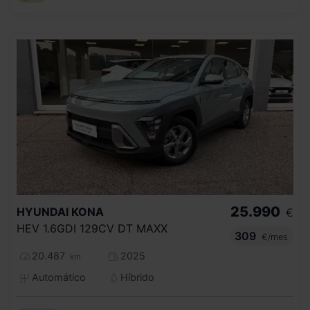
25.990
HYUNDAI
KONA
€
HEV 1.6GDI 129CV DT MAXX
309
€/mes
20.487
2025
km
Automático
Híbrido