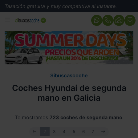
ratuita y muy competitiva al instante.
Tasación gratui
MENÚ
Sibuscascoche
Coches Hyundai de segunda
mano en Galicia
Te mostramos
723 coches de segunda mano
.
ANTERIOR
SIGUIENTE
2
3
4
5
6
7