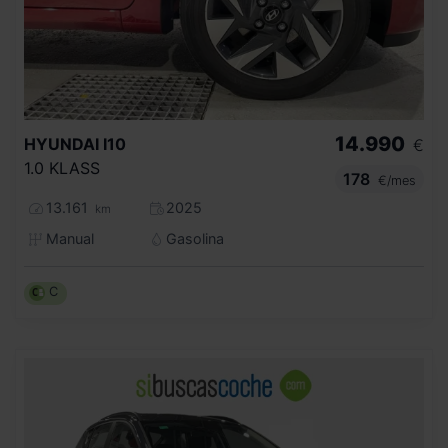
14.990
HYUNDAI
I10
€
1.0 KLASS
178
€/mes
13.161
2025
km
Manual
Gasolina
C