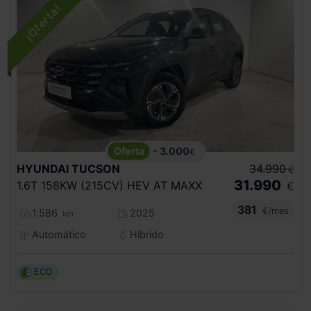
- 3.000
€
HYUNDAI
TUCSON
34.990
€
31.990
1.6T 158KW (215CV) HEV AT MAXX
€
381
€/mes
1.586
2025
km
Automático
Híbrido
ECO