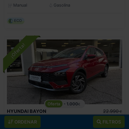
Manual
Gasolina
ECO
- 1.000
€
HYUNDAI
BAYON
22.990
€
21.990
1.0 TGDI 74KW (100CV) 48V MAXX
€
ORDENAR
FILTROS
262
€/mes