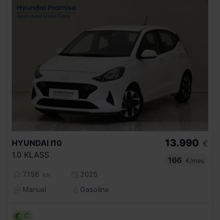
13.990
HYUNDAI
I10
€
1.0 KLASS
166
€/mes
7.156
2025
km
Manual
Gasolina
C