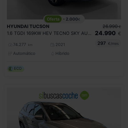
- 2.000
€
HYUNDAI
TUCSON
26.990
€
24.990
1.6 TGDI 169KW HEV TECNO SKY AUTO
€
297
€/mes
74.277
2021
km
Automático
Híbrido
ECO