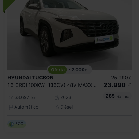
- 2.000
€
HYUNDAI
TUCSON
25.990
€
23.990
1.6 CRDI 100KW (136CV) 48V MAXX DCT 4X4
€
285
€/mes
63.697
2023
km
Automático
Diésel
ECO