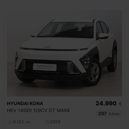
24.990
HYUNDAI
KONA
€
HEV 1.6GDI 129CV DT MAXX
297
€/mes
9.102
2025
km