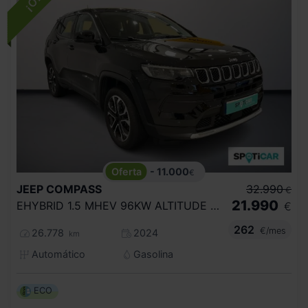
- 11.000
€
JEEP
COMPASS
32.990
€
21.990
EHYBRID 1.5 MHEV 96KW ALTITUDE DCT
€
262
€/mes
26.778
2024
km
Automático
Gasolina
ECO