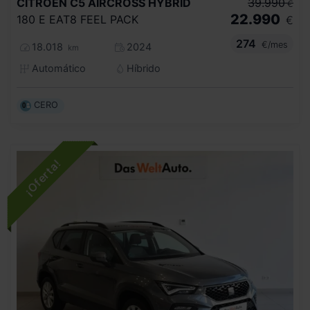
CITROEN
C5 AIRCROSS HYBRID
39.990
€
22.990
180 E EAT8 FEEL PACK
€
274
€/mes
18.018
2024
km
Automático
Híbrido
CERO