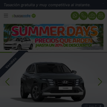
sación gratuita y muy competitiva al instante.
Tasació
MENÚ
1
9
Foto
/