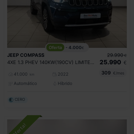
- 4.000
€
JEEP
COMPASS
29.990
€
25.990
4XE 1.3 PHEV 140KW(190CV) LIMITED AT AWD
€
309
€/mes
41.000
2022
km
Automático
Híbrido
CERO