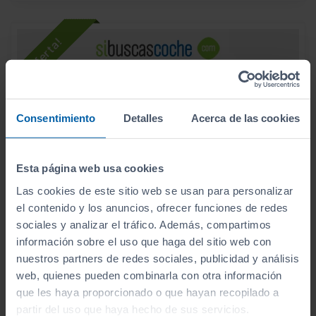
Consentimiento
Detalles
Acerca de las cookies
Esta página web usa cookies
Las cookies de este sitio web se usan para personalizar
el contenido y los anuncios, ofrecer funciones de redes
sociales y analizar el tráfico. Además, compartimos
- 3.000
información sobre el uso que haga del sitio web con
€
AUDI
Q2
23.990
nuestros partners de redes sociales, publicidad y análisis
€
20.990
SPORT 35 TDI 110KW (150CV) S TRONIC
€
web, quienes pueden combinarla con otra información
que les haya proporcionado o que hayan recopilado a
261
€/mes
109.300
2019
km
partir del uso que haya hecho de sus servicios.