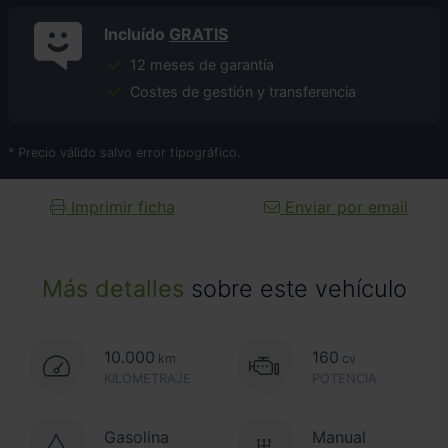
Incluído
GRATIS
12 meses de garantía
Costes de gestión y transferencia
* Precio válido salvo error tipográfico.
Imprimir ficha
Enviar por email
Más detalles
sobre este vehículo
10.000
160
km
cv
KILOMETRAJE
POTENCIA
Gasolina
Manual