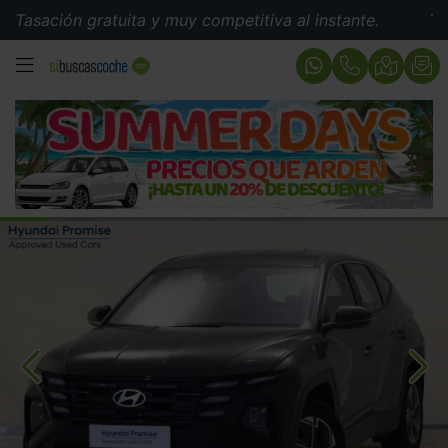
ón gratuita y muy competitiva al instante.
Tasación g
MENÚ