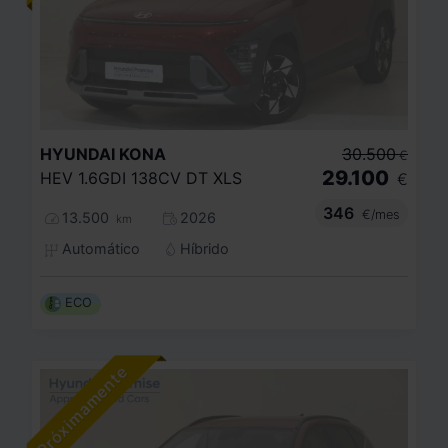
HYUNDAI
KONA
30.500
€
29.100
HEV 1.6GDI 138CV DT XLS
€
346
€/mes
13.500
2026
km
Automático
Híbrido
ECO