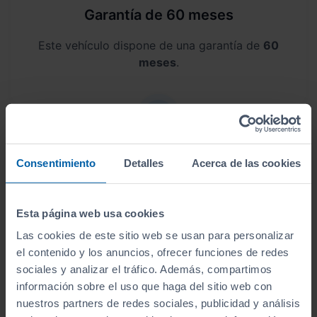
Garantía de 60 meses
Este vehículo dispone de una garantía de
60
meses
.
Envío a domicilio
Consentimiento
Detalles
Acerca de las cookies
Sin desplazamientos,
te lo llevamos a casa
. Antes
de lo que crees, lo tendrás en tus manos.
Esta página web usa cookies
Las cookies de este sitio web se usan para personalizar
el contenido y los anuncios, ofrecer funciones de redes
sociales y analizar el tráfico. Además, compartimos
información sobre el uso que haga del sitio web con
Aceptamos tu coche como parte del
nuestros partners de redes sociales, publicidad y análisis