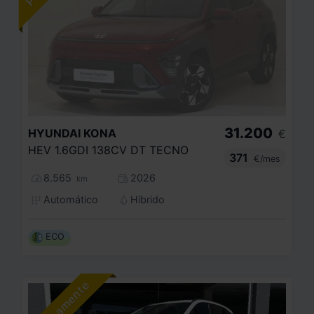
31.200
HYUNDAI
KONA
€
HEV 1.6GDI 138CV DT TECNO
371
€/mes
8.565
2026
km
Automático
Híbrido
ECO