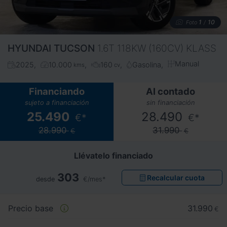
1
10
Foto
/
HYUNDAI
TUCSON
1.6T 118KW (160CV) KLASS
Manual
2025
10.000
160
Gasolina
kms
cv
Financiando
Al contado
sujeto a financiación
sin financiación
25.490
28.490
€*
€*
28.990
31.990
€
€
Llévatelo financiado
303
Recalcular cuota
desde
€/mes*
Precio base
31.990
€