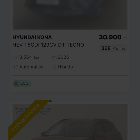
30.900
HYUNDAI
KONA
€
HEV 1.6GDI 129CV DT TECNO
368
€/mes
8.564
2026
km
Automático
Híbrido
ECO