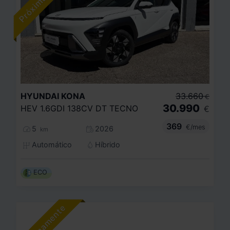
HYUNDAI
KONA
33.660
€
30.990
HEV 1.6GDI 138CV DT TECNO
€
369
€/mes
5
2026
km
Automático
Híbrido
ECO