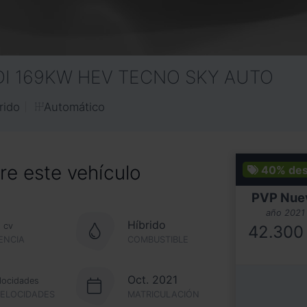
GDI 169KW HEV TECNO SKY AUTO
Automático
rido
e este vehículo
40%
de
PVP Nue
año 2021
0
Híbrido
cv
42.300
ENCIA
COMBUSTIBLE
Oct. 2021
locidades
VELOCIDADES
MATRICULACIÓN