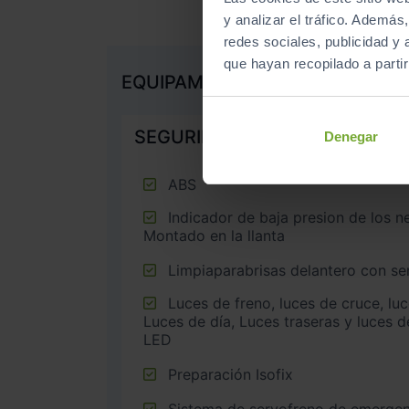
y analizar el tráfico. Ademá
redes sociales, publicidad y
que hayan recopilado a parti
EQUIPAMIENTO DE SERIE
SEGURIDAD
Denegar
ABS
Indicador de baja presion de los neumáticos con sensor
Montado en la llanta
Limpiaparabrisas delantero con sen
Luces de freno, luces de cruce, luces intermitentes laterales,
Luces de día, Luces traseras y luces d
LED
Preparación Isofix
Sistema de servofreno de emergen