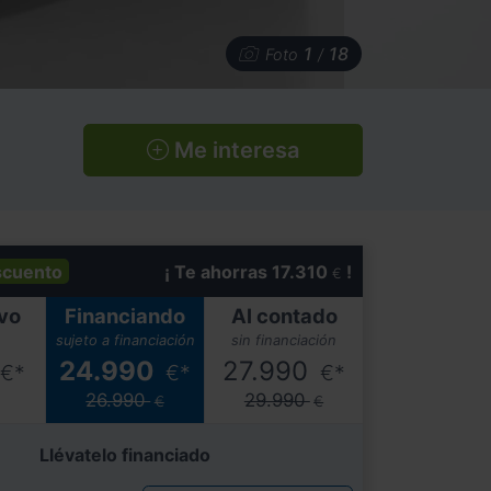
1
18
Foto
/
Me interesa
scuento
¡ Te ahorras 17.310
!
€
vo
Financiando
Al contado
sujeto a financiación
sin financiación
24.990
27.990
€*
€*
€*
26.990
29.990
€
€
Llévatelo financiado