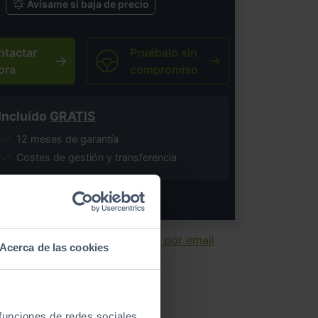
Avísame si baja de precio
ntactar
Pruébalo sin
ora
compromiso
Incluído
GRATIS
12 meses de garantía
Costes de gestión y transferencia
salvo error tipográfico.
ir ficha
Enviar por email
Acerca de las cookies
 funciones de redes sociales