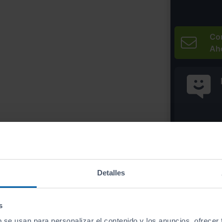
Co
Ah
* Precio válido 
Imprim
Detalles
s
b se usan para personalizar el contenido y los anuncios, ofrecer