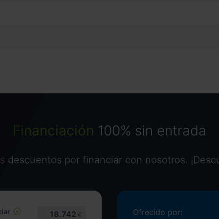
Financiación
100% sin entrada
 descuentos por financiar con nosotros. ¡Desc
iar
Ofrecido por:
18.742
€