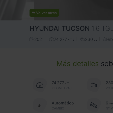
Volver atrás
HYUNDAI
TUCSON
1.6 T
2021
74.277
230
Híb
kms
cv
Más detalles
sobr
74.277
23
km
KILOMETRAJE
POT
Automático
6
ve
CAMBIO
Nº 