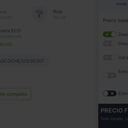
desde
Rojo
azas
PLAZAS
COLOR
Precio bas
queta ECO
Desc
IOAMBIENTE
Des
s info
Gara
ASCOCHE/VO/36307
Entr
Entr
nto completo
PRECIO F
Todo incuido. L