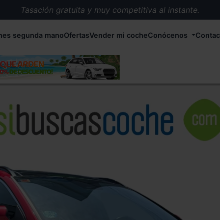
Tasación gratuita y muy competitiva al instante.
Entrega en 72 horas en cualquier punto de España.
hes segunda mano
Ofertas
Vender mi coche
Conócenos
Contac
Más de 1.000 coches en stock.
Más de 5.000 conductores satisfechos.
Buscamos el coche que tu quieras.
Nos ocupamos de todos los trámites.
Recogemos tu coche en cualquier parte de España.
Compramos tu coche. Pago inmediato.
Tasación gratuita y muy competitiva al instante.