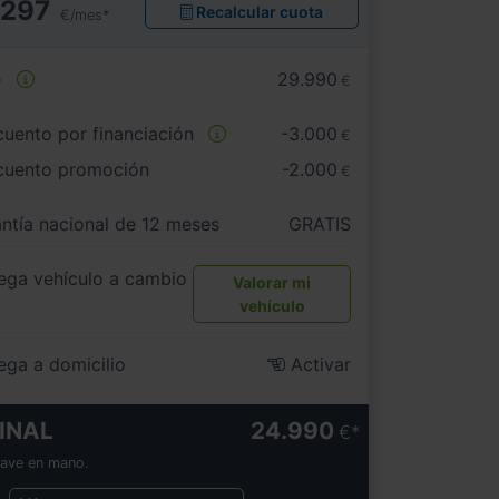
297
Recalcular cuota
€/mes*
e
29.990
€
uento por financiación
-3.000
€
cuento promoción
-2.000
€
ntía nacional de 12 meses
GRATIS
ega vehículo a cambio
Valorar mi
vehículo
ega a domicilio
Activar
INAL
24.990
€
lave en mano.