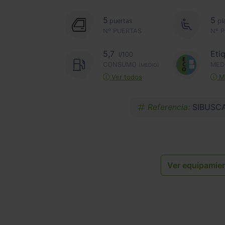
5
5
puertas
pl
Nº PUERTAS
Nº 
5,7
Eti
l/100
CONSUMO
MED
(MEDIO)
Ver todos
Má
Referencia:
SIBUSC
Ver equipamie