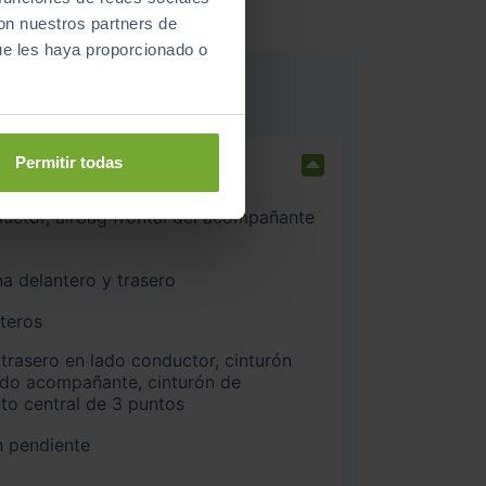
con nuestros partners de
ue les haya proporcionado o
Permitir todas
na delantero y trasero
nteros
ado acompañante, cinturón de
nto central de 3 puntos
n pendiente