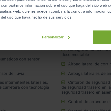
Equipamiento
de este vehículo
s, compartimos información sobre el uso que haga del sitio web 
 análisis web, quienes pueden combinarla con otra información q
r del uso que haya hecho de sus servicios.
Personalizar
Airbag frontal del conductor, airbag frontal del acompañante
desconectable
Airbag lateral de corti
sor de lluvia
Airbags laterales dela
Cinturón de seguridad trasero en lado conductor, cinturón
e carretera con tecnología
de seguridad trasero en l
seguridad trasero en asie
Control de arranque e
cia
Control de estabilidad