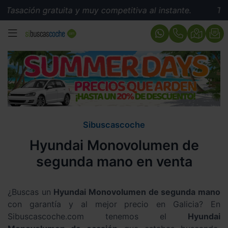
ación gratuita y muy competitiva al instante.
Tasació
MENÚ
Sibuscascoche
Hyundai Monovolumen de
segunda mano en venta
¿Buscas un
Hyundai Monovolumen de segunda mano
con garantía y al mejor precio en Galicia? En
Sibuscascoche.com tenemos el
Hyundai