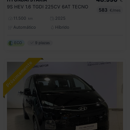
€
9S HEV 1.6 TGDI 225CV 6AT TECNO
583
€/mes
11.500
2025
km
Automático
Híbrido
ECO
9 plazas