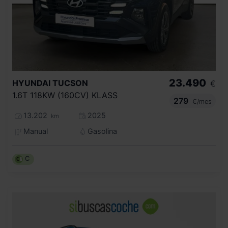
23.490
HYUNDAI
TUCSON
€
1.6T 118KW (160CV) KLASS
279
€/mes
13.202
2025
km
Manual
Gasolina
C