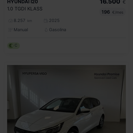
16.500
HYUNDAI
I20
€
1.0 TGDI KLASS
196
€/mes
8.257
2025
km
Manual
Gasolina
C