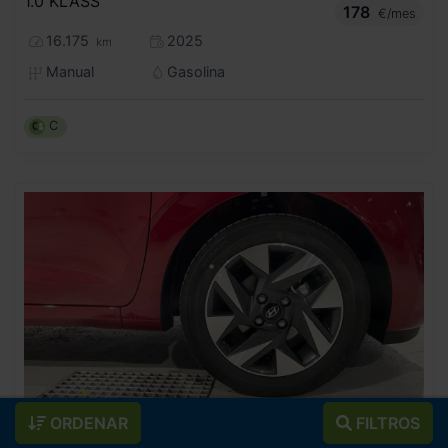
1.0 KLASS
178
€/mes
16.175
2025
km
Manual
Gasolina
C
ORDENAR
FILTROS
14.990
HYUNDAI
I10
€