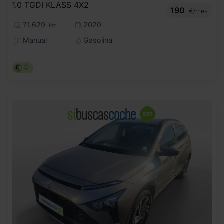
1.0 TGDI KLASS 4X2
190
€/mes
71.629
2020
km
Manual
Gasolina
C