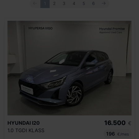
ANTERIOR
SIGUIENTE
1
2
3
4
5
6
16.500
HYUNDAI
I20
€
1.0 TGDI KLASS
196
€/mes