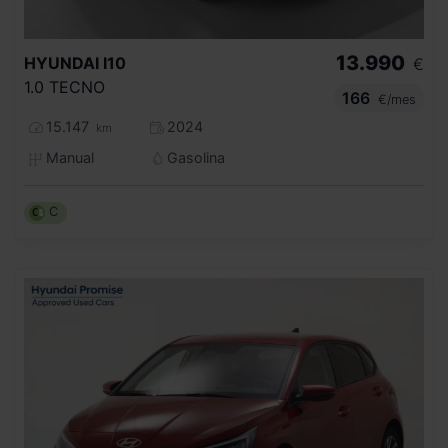
13.990
HYUNDAI
I10
€
1.0 TECNO
166
€/mes
15.147
2024
km
Manual
Gasolina
C