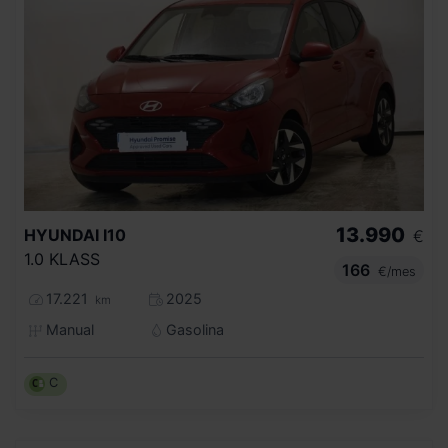
13.990
HYUNDAI
I10
€
1.0 KLASS
166
€/mes
17.221
2025
km
Manual
Gasolina
C