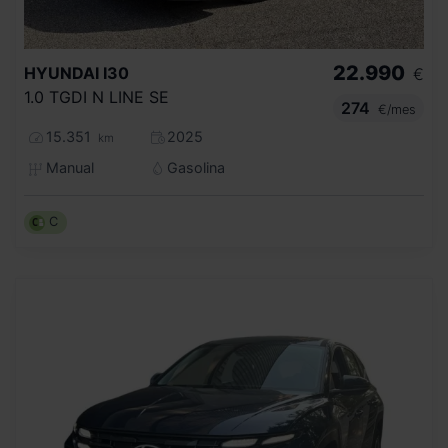
22.990
HYUNDAI
I30
€
1.0 TGDI N LINE SE
274
€/mes
15.351
2025
km
Manual
Gasolina
C