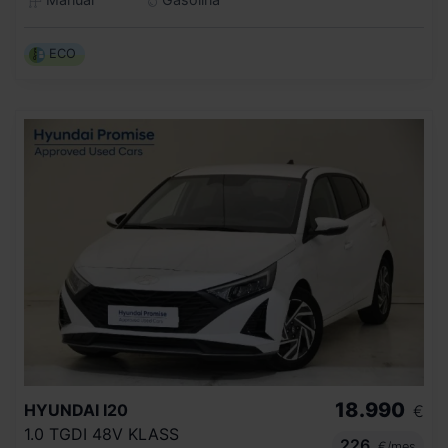
ECO
18.990
HYUNDAI
I20
€
1.0 TGDI 48V KLASS
226
€/mes