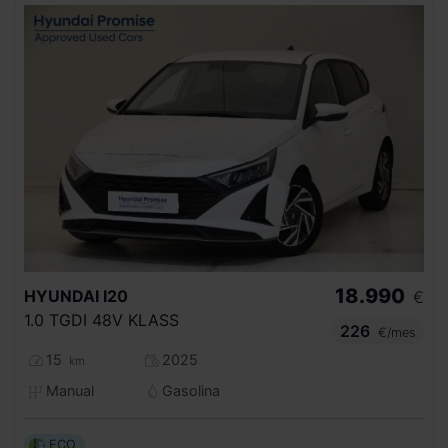
18.990
HYUNDAI
I20
€
1.0 TGDI 48V KLASS
226
€/mes
15
2025
km
Manual
Gasolina
ECO