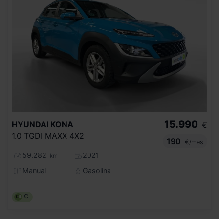
15.990
HYUNDAI
KONA
€
1.0 TGDI MAXX 4X2
190
€/mes
59.282
2021
km
Manual
Gasolina
C