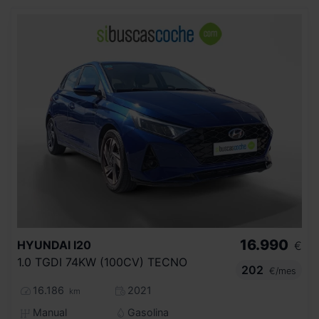
16.990
HYUNDAI
I20
€
1.0 TGDI 74KW (100CV) TECNO
202
€/mes
16.186
2021
km
Manual
Gasolina