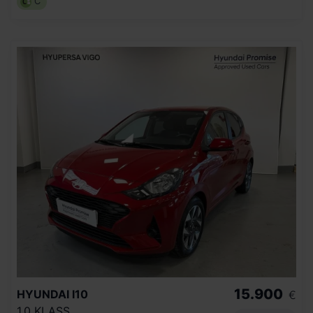
C
15.900
HYUNDAI
I10
€
1.0 KLASS