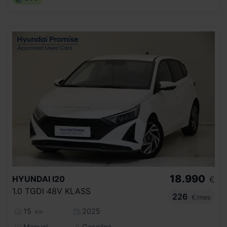
18.990
HYUNDAI
I20
€
1.0 TGDI 48V KLASS
226
€/mes
15
2025
km
Manual
Gasolina