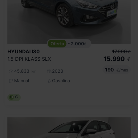
- 2.000
€
HYUNDAI
I30
17.990
€
15.990
1.5 DPI KLASS SLX
€
190
€/mes
45.833
2023
km
Manual
Gasolina
C