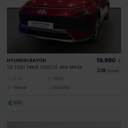
19.990
HYUNDAI
BAYON
€
1.0 TGDI 74KW (100CV) 48V MAXX
238
€/mes
0
2025
km
Manual
Gasolina
ECO