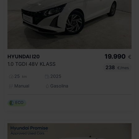
19.990
HYUNDAI
I20
€
1.0 TGDI 48V KLASS
238
€/mes
25
2025
km
Manual
Gasolina
ECO