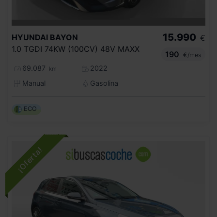
15.990
HYUNDAI
BAYON
€
1.0 TGDI 74KW (100CV) 48V MAXX
190
€/mes
69.087
2022
km
Manual
Gasolina
ECO