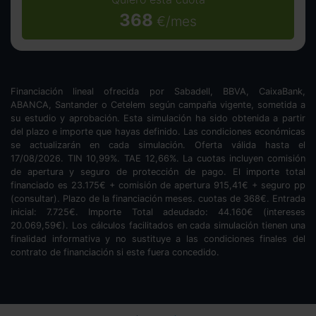
368
€/mes
Financiación lineal ofrecida por Sabadell, BBVA, CaixaBank,
ABANCA, Santander o Cetelem según campaña vigente, sometida a
su estudio y aprobación. Esta simulación ha sido obtenida a partir
del plazo e importe que hayas definido. Las condiciones económicas
se actualizarán en cada simulación. Oferta válida hasta el
17/08/2026. TIN
10,99
%. TAE
12,66
%. La cuotas incluyen comisión
de apertura y seguro de protección de pago. El importe total
financiado es
23.175
€ + comisión de apertura
915,41
€ + seguro pp
(consultar). Plazo de la financiación
meses.
cuotas de
368
€. Entrada
inicial:
7.725
€. Importe Total adeudado:
44.160
€ (intereses
20.069,59
€). Los cálculos facilitados en cada simulación tienen una
finalidad informativa y no sustituye a las condiciones finales del
contrato de financiación si este fuera concedido.