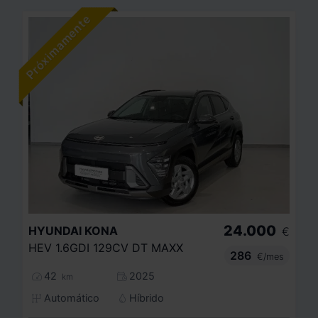
24.000
HYUNDAI
KONA
€
HEV 1.6GDI 129CV DT MAXX
286
€/mes
42
2025
km
Automático
Híbrido