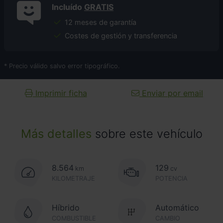
Incluído
GRATIS
12 meses de garantía
Costes de gestión y transferencia
* Precio válido salvo error tipográfico.
Imprimir ficha
Enviar por email
Más detalles
sobre este vehículo
8.564
129
km
cv
KILOMETRAJE
POTENCIA
Híbrido
Automático
COMBUSTIBLE
CAMBIO