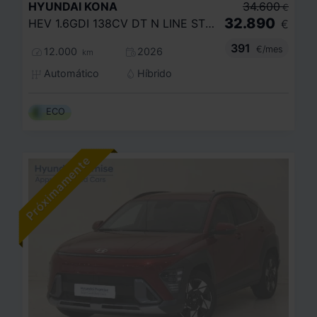
HYUNDAI
KONA
34.600
€
32.890
HEV 1.6GDI 138CV DT N LINE STYLE
€
391
€/mes
12.000
2026
km
Automático
Híbrido
ECO