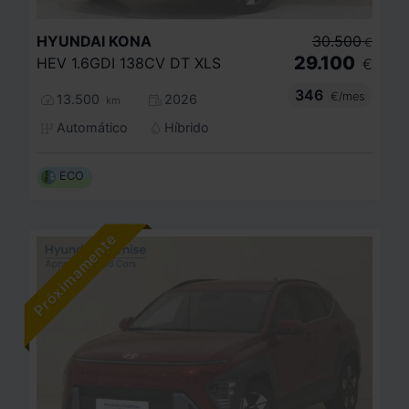
HYUNDAI
KONA
30.500
€
29.100
HEV 1.6GDI 138CV DT XLS
€
346
€/mes
13.500
2026
km
Automático
Híbrido
ECO