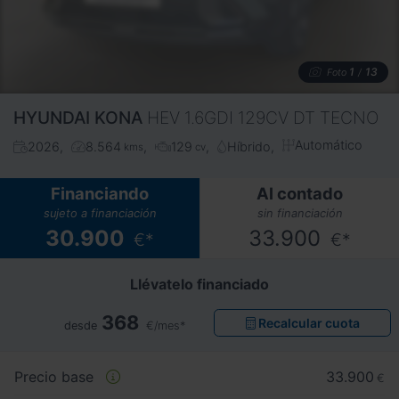
1
13
Foto
/
HYUNDAI
KONA
HEV 1.6GDI 129CV DT TECNO
Automático
2026
8.564
129
Híbrido
kms
cv
Financiando
Al contado
sujeto a financiación
sin financiación
30.900
33.900
€*
€*
Llévatelo financiado
368
Recalcular cuota
desde
€/mes*
Precio base
33.900
€