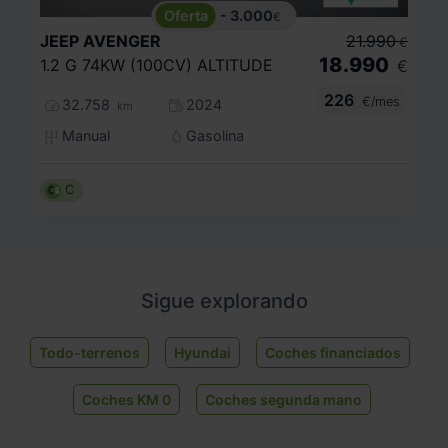
- 3.000
€
JEEP
AVENGER
21.990
€
18.990
1.2 G 74KW (100CV) ALTITUDE
€
226
€/mes
32.758
2024
km
Manual
Gasolina
C
Sigue explorando
Todo-terrenos
Hyundai
Coches financiados
Coches KM 0
Coches segunda mano