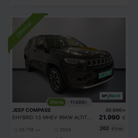
- 11.000
€
JEEP
COMPASS
32.990
€
21.990
EHYBRID 1.5 MHEV 96KW ALTITUDE DCT
€
262
€/mes
26.778
2024
km