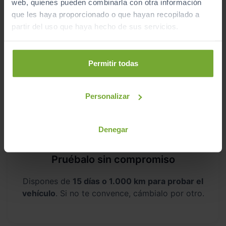
web, quienes pueden combinarla con otra información
que les haya proporcionado o que hayan recopilado a
partir del uso que haya hecho de sus servicios.
Aceptamos tu coche como parte del
pago
Permitir todas
Te ofrecemos las
tasaciones más competitivas
del mercado
.
Personalizar
Denegar
Pruébalo sin compromiso
Dispones de
15 días o 1.000 km para probar el
vehículo
. Si no te convence, cámbialo por otro.