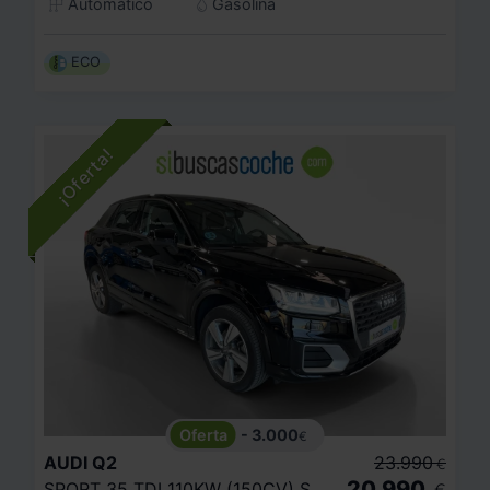
Automático
Gasolina
ECO
- 3.000
€
AUDI
Q2
23.990
€
20.990
SPORT 35 TDI 110KW (150CV) S TRONIC
€