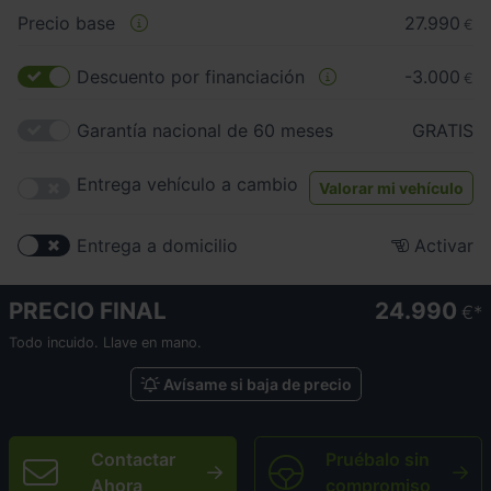
Precio base
27.990
€
Descuento por financiación
-3.000
€
Garantía nacional de 60 meses
GRATIS
Entrega vehículo a cambio
Valorar mi vehículo
Entrega a domicilio
Activar
PRECIO FINAL
24.990
€
Todo incuido. Llave en mano.
Avísame si baja de precio
Contactar
Pruébalo sin
Ahora
compromiso