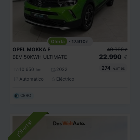
- 17.910
€
OPEL
MOKKA E
40.900
€
22.990
BEV 50KWH ULTIMATE
€
274
€/mes
10.650
2022
km
Automático
Eléctrico
CERO