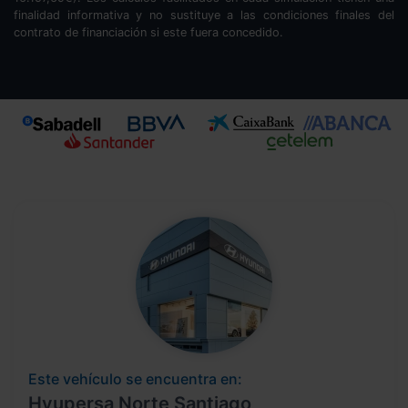
finalidad informativa y no sustituye a las condiciones finales del
contrato de financiación si este fuera concedido.
Este vehículo se encuentra en:
Hyupersa Norte Santiago