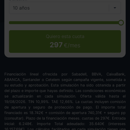
Quiero esta cuota
297
€/mes
Financiación lineal ofrecida por Sabadell, BBVA, CaixaBank,
ABANCA, Santander o Cetelem según campaña vigente, sometida a
su estudio y aprobación. Esta simulación ha sido obtenida a partir
del plazo e importe que hayas definido. Las condiciones económicas
se actualizarán en cada simulación. Oferta válida hasta el
19/08/2026. TIN
10,99
%. TAE
12,66
%. La cuotas incluyen comisión
de apertura y seguro de protección de pago. El importe total
financiado es
18.742
€ + comisión de apertura
740,31
€ + seguro pp
(consultar). Plazo de la financiación
meses.
cuotas de
297
€. Entrada
inicial:
6.248
€. Importe Total adeudado:
35.640
€ (intereses
16.157,69
€). Los cálculos facilitados en cada simulación tienen una