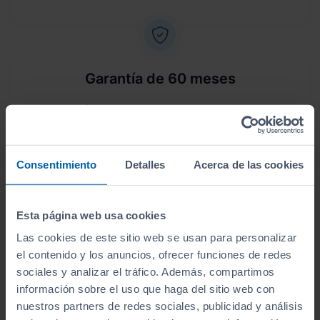
Garantía de 60 meses
Este vehículo dispone de una garantía de
60
meses
.
Consentimiento
Detalles
Acerca de las cookies
Esta página web usa cookies
Envío a domicilio
Las cookies de este sitio web se usan para personalizar
Sin desplazamientos,
te lo llevamos a casa
. Antes
el contenido y los anuncios, ofrecer funciones de redes
de lo que crees, lo tendrás en tus manos.
sociales y analizar el tráfico. Además, compartimos
información sobre el uso que haga del sitio web con
nuestros partners de redes sociales, publicidad y análisis