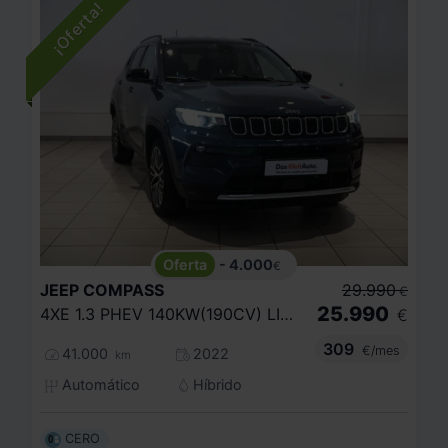
- 4.000
€
JEEP
COMPASS
29.990
€
25.990
4XE 1.3 PHEV 140KW(190CV) LIMITED AT AWD
€
309
€/mes
41.000
2022
km
Automático
Híbrido
CERO