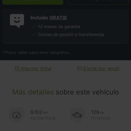
Incluído
GRATIS
12 meses de garantía
Costes de gestión y transferencia
* Precio válido salvo error tipográfico.
Imprimir ficha
Enviar por email
Más detalles
sobre este vehículo
9.102
129
km
cv
KILOMETRAJE
POTENCIA