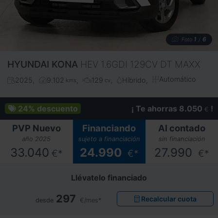
1
6
Foto
/
HYUNDAI
KONA
HEV 1.6GDI 129CV DT MAXX
Automático
2025
9.102
129
Híbrido
kms
cv
24%
descuento
¡ Te ahorras 8.050
!
€
PVP Nuevo
Financiando
Al contado
año 2025
sujeto a financiación
sin financiación
33.040
24.990
27.990
€*
€*
€*
Llévatelo financiado
297
Recalcular cuota
desde
€/mes*