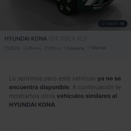
1
10
Foto
/
HYUNDAI
KONA
1.0T 115CV XLS
Manual
2026
45
115
Gasolina
kms
cv
Lo sentimos pero este vehículo
ya no se
encuentra disponible
. A continuación te
mostramos otros
vehículos similares al
HYUNDAI KONA
.