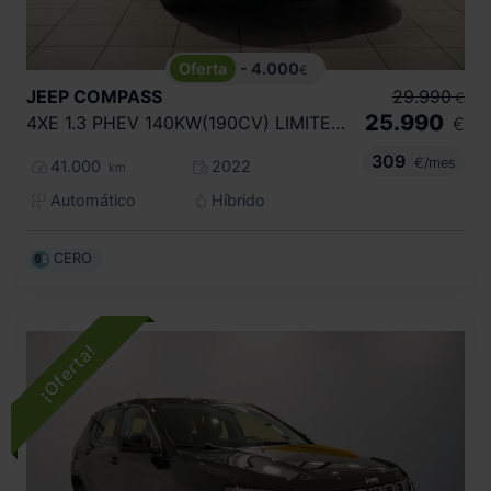
- 4.000
€
JEEP
COMPASS
29.990
€
25.990
4XE 1.3 PHEV 140KW(190CV) LIMITED AT AWD
€
309
€/mes
41.000
2022
km
Automático
Híbrido
CERO