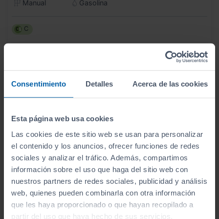
Manual
Gasolina
C
Consentimiento
Detalles
Acerca de las cookies
Esta página web usa cookies
Las cookies de este sitio web se usan para personalizar
el contenido y los anuncios, ofrecer funciones de redes
sociales y analizar el tráfico. Además, compartimos
información sobre el uso que haga del sitio web con
- 2.500
€
nuestros partners de redes sociales, publicidad y análisis
HYUNDAI
KONA
24.990
€
22.490
web, quienes pueden combinarla con otra información
1.0 TGDI MAXX
€
que les haya proporcionado o que hayan recopilado a
268
€/mes
20.000
2025
km
partir del uso que haya hecho de sus servicios.