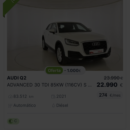
- 1.000
€
AUDI
Q2
23.990
€
22.990
ADVANCED 30 TDI 85KW (116CV) S TRONIC
€
274
€/mes
83.512
2021
km
Automático
Diésel
C