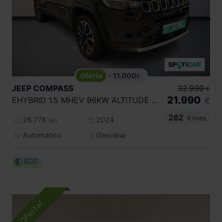
- 11.000
€
JEEP
COMPASS
32.990
€
21.990
EHYBRID 1.5 MHEV 96KW ALTITUDE DCT
€
262
€/mes
26.778
2024
km
Automático
Gasolina
ECO