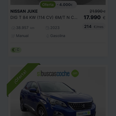
- 4.000
€
NISSAN
JUKE
21.990
€
17.990
DIG T 84 KW (114 CV) 6M/T N CONNECTA
€
214
€/mes
38.957
2023
km
Manual
Gasolina
C