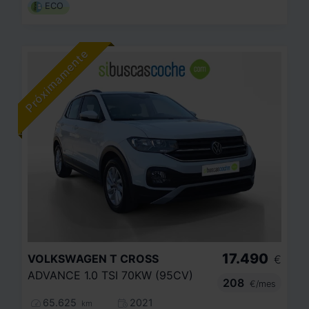
ECO
17.490
VOLKSWAGEN
T CROSS
€
ADVANCE 1.0 TSI 70KW (95CV)
208
€/mes
65.625
2021
km