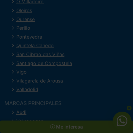
O Milladoiro
Oleiros
Ourense
Perillo
Pontevedra
Quintela Canedo
San Cibrao das Viñas
Santiago de Compostela
Vigo
Vilagarcía de Arousa
Valladolid
MARCAS PRINCIPALES
Audi
Volkswagen
Me interesa
Mercedes-Benz