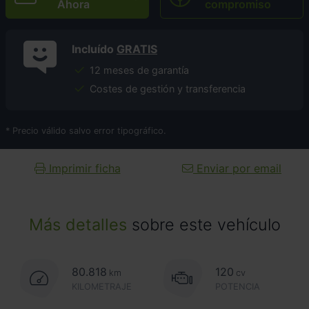
Ahora
compromiso
Incluído
GRATIS
12 meses de garantía
Costes de gestión y transferencia
* Precio válido salvo error tipográfico.
Imprimir ficha
Enviar por email
Más detalles
sobre este vehículo
80.818
120
km
cv
KILOMETRAJE
POTENCIA