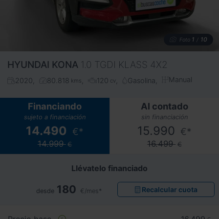
1
10
Foto
/
HYUNDAI
KONA
1.0 TGDI KLASS 4X2
Manual
2020
80.818
120
Gasolina
kms
cv
Financiando
Al contado
sujeto a financiación
sin financiación
14.490
15.990
€*
€*
14.999
16.499
€
€
Llévatelo financiado
180
Recalcular cuota
desde
€/mes*