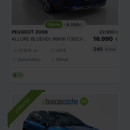
- 6.000
€
PEUGEOT
3008
22.990
€
16.990
ALLURE BLUEHDI 96KW (130CV) S
€
240
€/mes
73.819
2018
km
Automático
Diésel
C