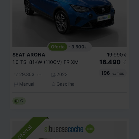
- 3.500
€
SEAT
ARONA
19.990
€
16.490
1.0 TSI 81KW (110CV) FR XM
€
196
€/mes
29.303
2023
km
Manual
Gasolina
C