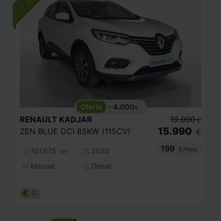
- 4.000
€
RENAULT
KADJAR
19.990
€
15.990
ZEN BLUE DCI 85KW (115CV)
€
199
€/mes
101.675
2020
km
Manual
Diésel
C