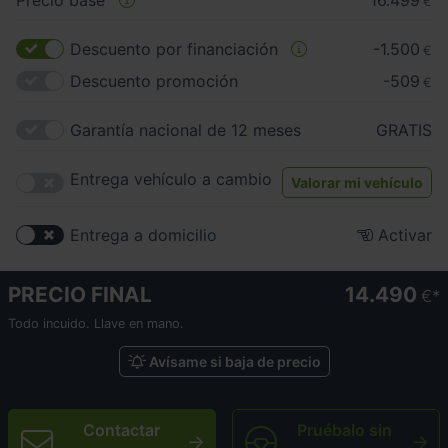
Precio base
16.499
€
Descuento por financiación
-1.500
€
Descuento promoción
-509
€
Garantía nacional de 12 meses
GRATIS
Entrega vehículo a cambio
Valorar mi vehículo
Entrega a domicilio
Activar
PRECIO FINAL
14.490
€
Todo incuido. Llave en mano.
Avísame si baja de precio
Contactar
Pruébalo sin