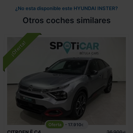
¿No esta disponible este HYUNDAI INSTER?
Otros coches similares
- 17.910
€
CITROEN
Ë C4
36.900
€