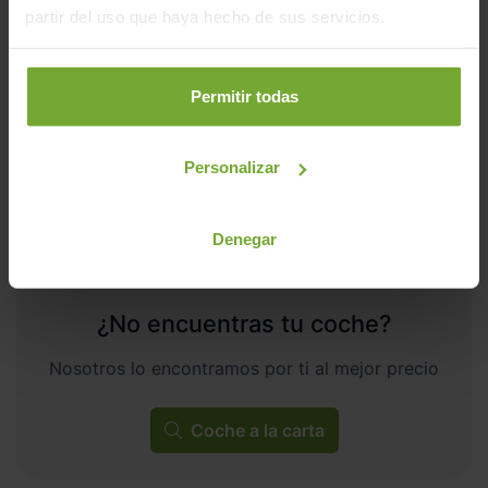
partir del uso que haya hecho de sus servicios.
262
€/mes
28.762
2024
km
Automático
Gasolina
Permitir todas
C
Personalizar
Denegar
¿No encuentras tu coche?
Nosotros lo encontramos por ti al mejor precio
Coche a la carta