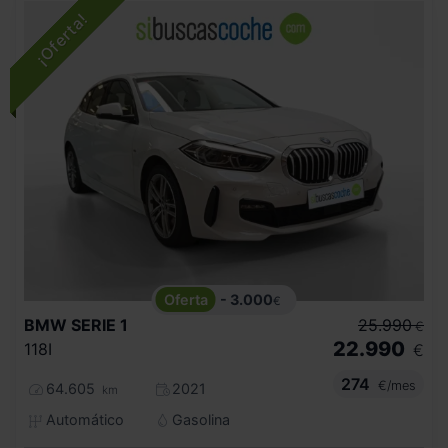
- 3.000
€
BMW
SERIE 1
25.990
€
22.990
118I
€
274
€/mes
64.605
2021
km
Automático
Gasolina