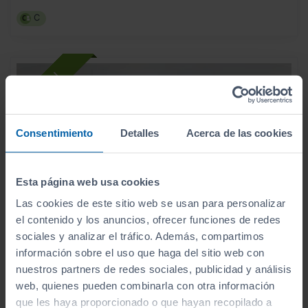
C
Consentimiento
Detalles
Acerca de las cookies
Esta página web usa cookies
Las cookies de este sitio web se usan para personalizar
el contenido y los anuncios, ofrecer funciones de redes
sociales y analizar el tráfico. Además, compartimos
información sobre el uso que haga del sitio web con
- 3.000
nuestros partners de redes sociales, publicidad y análisis
€
VOLKSWAGEN
POLO
24.990
web, quienes pueden combinarla con otra información
€
21.990
R LINE 1.0 TSI 85KW (115CV) DSG
€
que les haya proporcionado o que hayan recopilado a