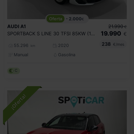
- 2.000
€
AUDI
A1
21.990
€
19.990
SPORTBACK S LINE 30 TFSI 85KW (116CV)
€
238
€/mes
55.296
2020
km
Manual
Gasolina
C