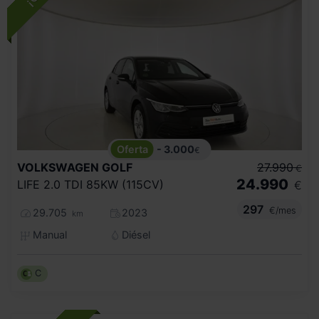
- 3.000
€
VOLKSWAGEN
GOLF
27.990
€
24.990
LIFE 2.0 TDI 85KW (115CV)
€
297
€/mes
29.705
2023
km
Manual
Diésel
C