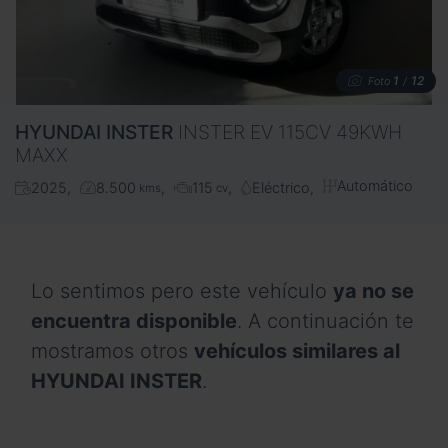
1
12
Foto
/
HYUNDAI
INSTER
INSTER EV 115CV 49KWH
MAXX
Automático
2025
8.500
115
Eléctrico
kms
cv
Lo sentimos pero este vehículo
ya no se
encuentra disponible
. A continuación te
mostramos otros
vehículos similares al
HYUNDAI INSTER
.