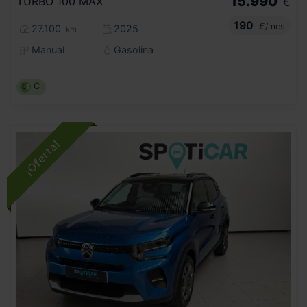
15.990
TURBO 100 MAX
€
190
€/mes
27.100
2025
km
Manual
Gasolina
C