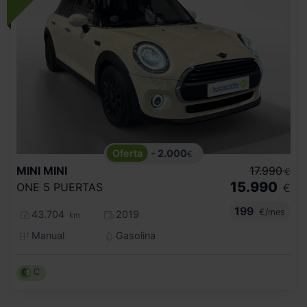
- 2.000
€
MINI
MINI
17.990
€
15.990
ONE 5 PUERTAS
€
199
€/mes
43.704
2019
km
Manual
Gasolina
C