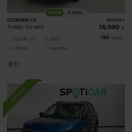
- 3.490
€
CITROEN
C3
19.990
€
16.500
TURBO 100 MAX
€
196
€/mes
22.047
2025
km
Manual
Gasolina
C