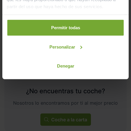
21.990
ALLSTREET 25 TFSI 70KW (95CV)
€
partir del uso que haya hecho de sus servicios.
262
€/mes
27.582
2023
km
Manual
Gasolina
Permitir todas
C
Personalizar
Denegar
¿No encuentras tu coche?
Nosotros lo encontramos por ti al mejor precio
Coche a la carta