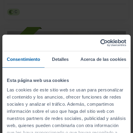
C
Consentimiento
Detalles
Acerca de las cookies
Esta página web usa cookies
Las cookies de este sitio web se usan para personalizar
el contenido y los anuncios, ofrecer funciones de redes
sociales y analizar el tráfico. Además, compartimos
información sobre el uso que haga del sitio web con
nuestros partners de redes sociales, publicidad y análisis
- 4.000
€
web, quienes pueden combinarla con otra información
AUDI
A1
25.990
€
que les haya proporcionado o que hayan recopilado a