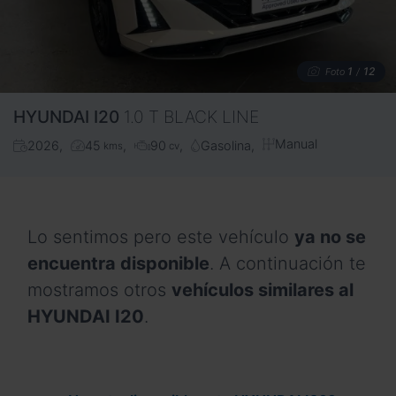
1
12
Foto
/
HYUNDAI
I20
1.0 T BLACK LINE
Manual
2026
45
90
Gasolina
kms
cv
Lo sentimos pero este vehículo
ya no se
encuentra disponible
. A continuación te
mostramos otros
vehículos similares al
HYUNDAI I20
.