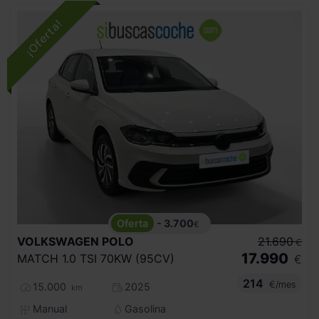
- 3.700
€
VOLKSWAGEN
POLO
21.690
€
17.990
MATCH 1.0 TSI 70KW (95CV)
€
214
€/mes
15.000
2025
km
Manual
Gasolina