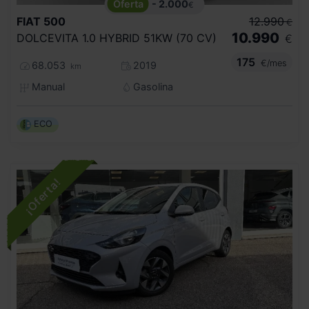
- 2.000
€
FIAT
500
12.990
€
10.990
DOLCEVITA 1.0 HYBRID 51KW (70 CV)
€
175
€/mes
68.053
2019
km
Manual
Gasolina
ECO