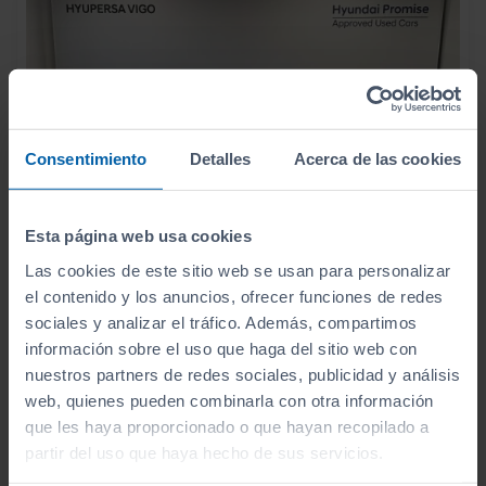
Consentimiento
Detalles
Acerca de las cookies
Esta página web usa cookies
Las cookies de este sitio web se usan para personalizar
el contenido y los anuncios, ofrecer funciones de redes
sociales y analizar el tráfico. Además, compartimos
información sobre el uso que haga del sitio web con
13.990
nuestros partners de redes sociales, publicidad y análisis
HYUNDAI
I10
€
web, quienes pueden combinarla con otra información
1.0 KLASS
166
€/mes
que les haya proporcionado o que hayan recopilado a
12.877
2025
km
partir del uso que haya hecho de sus servicios.
Manual
Gasolina