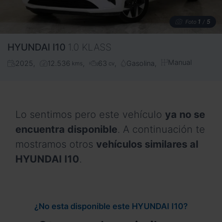
1
5
Foto
/
HYUNDAI
I10
1.0 KLASS
Manual
2025
12.536
63
Gasolina
kms
cv
Lo sentimos pero este vehículo
ya no se
encuentra disponible
. A continuación te
mostramos otros
vehículos similares al
HYUNDAI I10
.
¿No esta disponible este HYUNDAI I10?