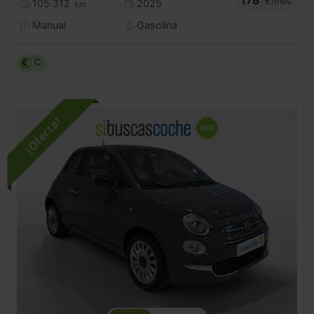
€/mes
105.312
2025
km
Manual
Gasolina
C