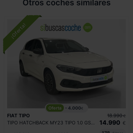
Otros coches similares
- 4.000
€
FIAT
TIPO
18.990
€
14.990
TIPO HATCHBACK MY23 TIPO 1.0 GSE 73KW (100CV)
€
178