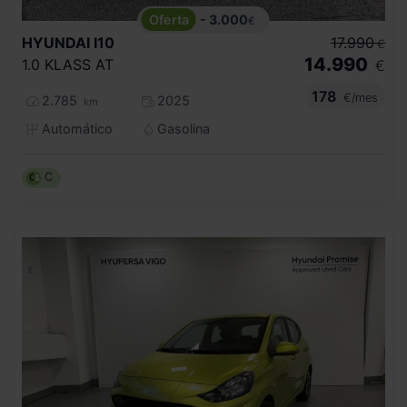
- 3.000
€
HYUNDAI
I10
17.990
€
14.990
1.0 KLASS AT
€
178
€/mes
2.785
2025
km
Automático
Gasolina
C