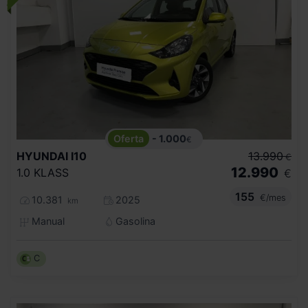
- 1.000
€
HYUNDAI
I10
13.990
€
12.990
1.0 KLASS
€
155
€/mes
10.381
2025
km
Manual
Gasolina
C