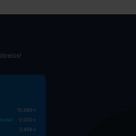
úbrelos!
15.990
€
anciar
-
2.000
€
3.498
€