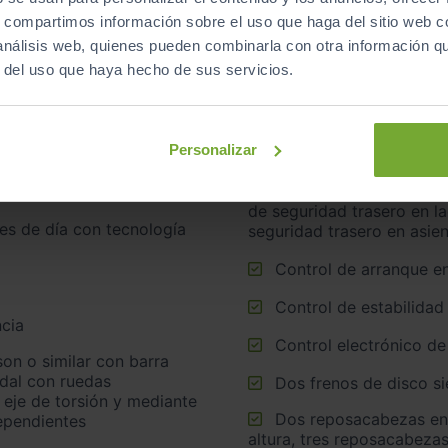
s, compartimos información sobre el uso que haga del sitio web 
 análisis web, quienes pueden combinarla con otra información q
r del uso que haya hecho de sus servicios.
Airbags laterales dela
Cinturón de seguridad delantero en asiento conductor y
Personalizar
acompañante
Cinturón de seguridad trasero en lado conductor, cinturón
de seguridad trasero en l
seguridad trasero en asie
Control de arranque e
Control de estabilidad
cia
Control electrónico de
idal con ruedas
Dos frenos de disco s
 eje de torsión y mediante
Dos reposacabezas en asientos delanteros ajustables en
ependientes
altura, tres reposacabezas