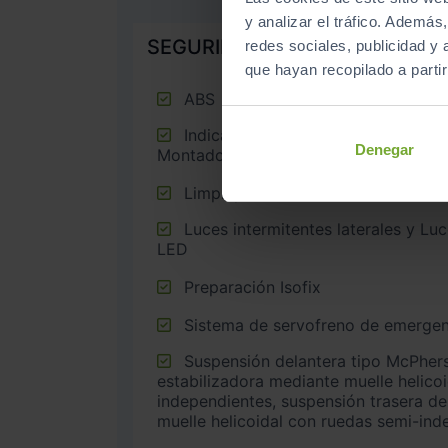
y analizar el tráfico. Ademá
SEGURIDAD
redes sociales, publicidad y
que hayan recopilado a parti
ABS
Indicador de baja presión de los neumáticos con sensor
Denegar
Montado en la llanta
Limpiaparabrisas delantero
Luces intermitentes laterales y Luces de día con tecnología
LED
Preparación Isofix
Sistema de servofreno de emergen
Suspensión delantera tipo McPherson o similar con barra
estabilizadora mediante muelle helico
independientes, suspensión trasera de
muelle helicoidal con ruedas semi-ind