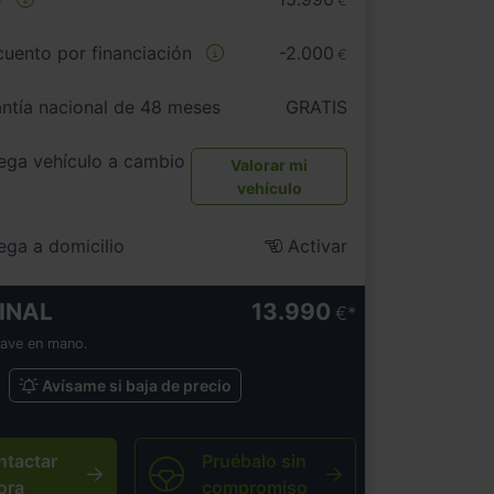
€
uento por financiación
-2.000
€
ntía nacional de 48 meses
GRATIS
ega vehículo a cambio
Valorar mi
vehículo
ega a domicilio
Activar
INAL
13.990
€
lave en mano.
Avísame si baja de precio
ntactar
Pruébalo sin
ora
compromiso