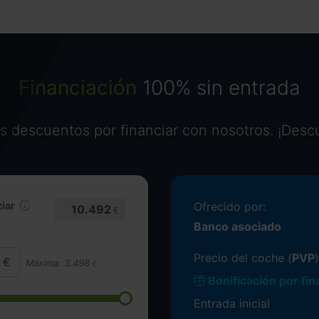
Financiación
100% sin entrada
 descuentos por financiar con nosotros. ¡Desc
iar
Ofrecido por:
10.492
€
Banco asociado
Precio del coche (
PVP
)
Máxima:
3.498
€
Bonificación por fin
Entrada inicial