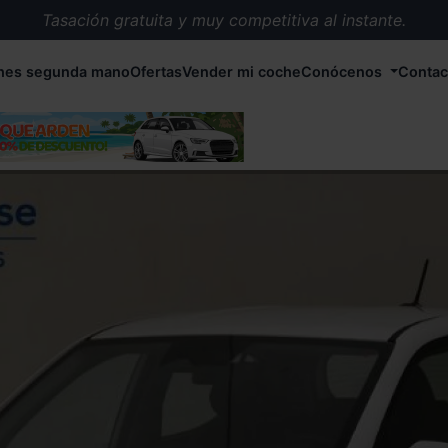
Tasación gratuita y muy competitiva al instante.
Entrega en 72 horas en cualquier punto de España.
hes segunda mano
Ofertas
Vender mi coche
Conócenos
Contac
Más de 1.000 coches en stock.
Más de 5.000 conductores satisfechos.
Buscamos el coche que tu quieras.
Nos ocupamos de todos los trámites.
Recogemos tu coche en cualquier parte de España.
Compramos tu coche. Pago inmediato.
Tasación gratuita y muy competitiva al instante.