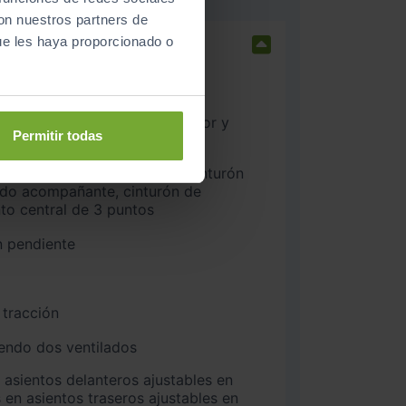
con nuestros partners de
ue les haya proporcionado o
nteros
Permitir todas
ado acompañante, cinturón de
nto central de 3 puntos
n pendiente
 tracción
iendo dos ventilados
 en asientos traseros ajustables en