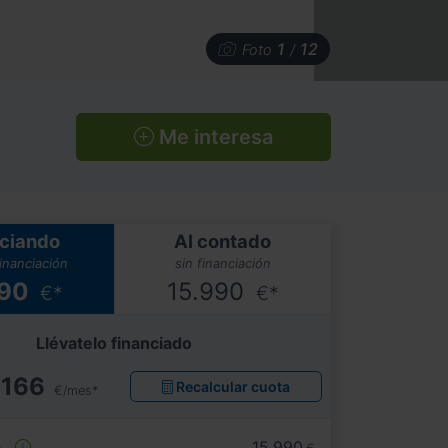
1
12
Foto
/
Me interesa
ciando
Al contado
financiación
sin financiación
990
15.990
€*
€*
Llévatelo financiado
166
Recalcular cuota
€/mes*
e
15.990