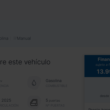
Manual
olina
Finan
e este vehículo
sujeto a 
13.
Gasolina
cv
ENCIA
COMBUSTIBLE
desde
. 2025
5
puertas
RICULACIÓN
Nº PUERTAS
Precio bas