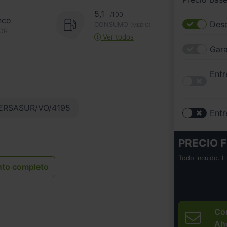
5,1
l/100
nco
Desc
CONSUMO
(MEDIO)
OR
Ver todos
Gara
Entr
RSASUR/VO/4195
Entr
PRECIO F
Todo incuido. L
nto completo
Co
Ah