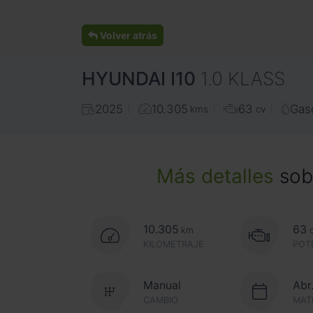
Volver atrás
HYUNDAI
I10
1.0 KLASS
2025
10.305
63
Gas
kms
cv
Más detalles
sobr
10.305
63
km
KILOMETRAJE
POT
Manual
Abr
CAMBIO
MAT