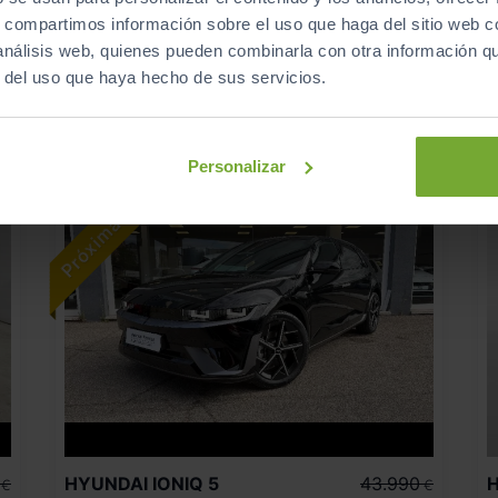
381
€/mes
12.000
2025
km
s, compartimos información sobre el uso que haga del sitio web 
Automático
Eléctrico
 análisis web, quienes pueden combinarla con otra información q
r del uso que haya hecho de sus servicios.
CERO
Personalizar
HYUNDAI
IONIQ 5
43.990
€
€