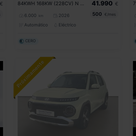
41.990
84KWH 168KW (228CV) N LINE RWD
7
€
€
500
s
€/mes
6.000
2026
km
Automático
Eléctrico
CERO