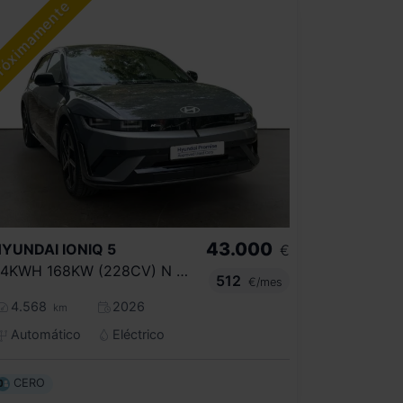
43.000
HYUNDAI
IONIQ 5
€
84KWH 168KW (228CV) N LINE RWD
512
€/mes
4.568
2026
km
Automático
Eléctrico
CERO