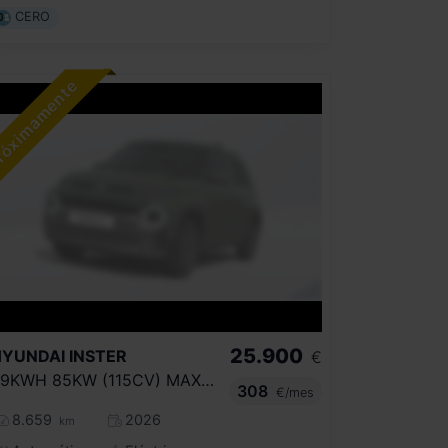
CERO
25.900
HYUNDAI
INSTER
€
49KWH 85KW (115CV) MAXX CROSS
308
€/mes
8.659
2026
km