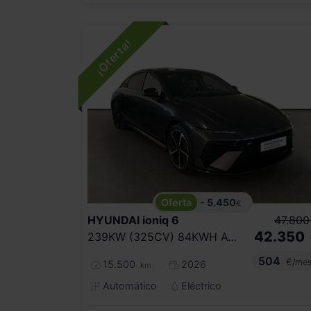
- 5.450
€
HYUNDAI
ioniq 6
47.800
42.350
239KW (325CV) 84KWH AWD N LINE
504
€/me
15.500
2026
km
Automático
Eléctrico