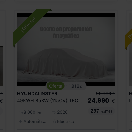
- 1.910
€
HYUNDAI
INSTER
26.900
€
€
24.990
49KWH 85KW (115CV) TECNO
€
€
297
s
€/mes
8.000
2026
km
Automático
Eléctrico