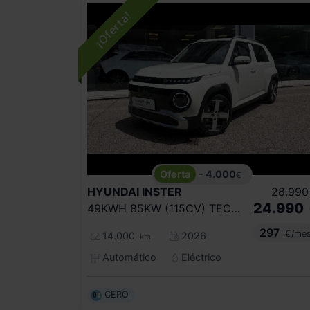
- 4.000
€
HYUNDAI
INSTER
28.990
24.990
49KWH 85KW (115CV) TECNO
297
€/me
14.000
2026
km
Automático
Eléctrico
CERO