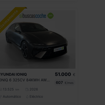
51.000
HYUNDAI
IONIQ
€
IONIQ 6 325CV 84KWH AWD N LINE X
607
€/mes
13.525
2026
km
Automático
Eléctrico