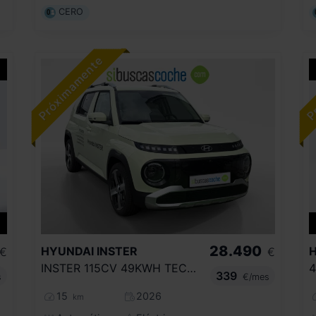
CERO
28.490
HYUNDAI
INSTER
€
€
INSTER 115CV 49KWH TECNO
339
s
€/mes
15
2026
km