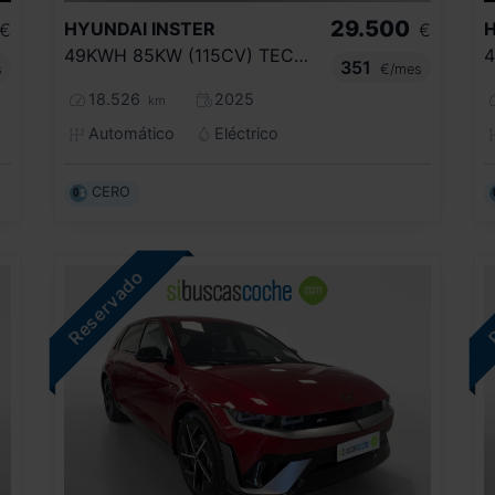
29.500
HYUNDAI
INSTER
€
€
49KWH 85KW (115CV) TECNO
4
351
s
€/mes
18.526
2025
km
Automático
Eléctrico
CERO