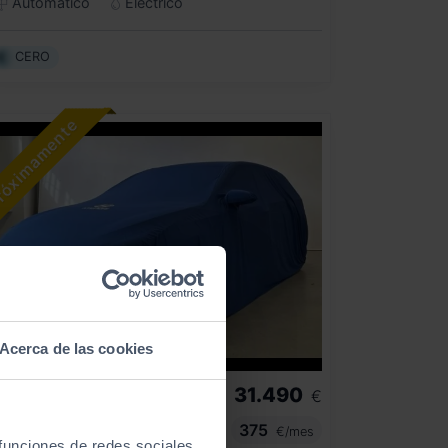
Automático
Eléctrico
CERO
Acerca de las cookies
31.490
HYUNDAI
IONIQ
€
EV TECNO
375
€/mes
 funciones de redes sociales