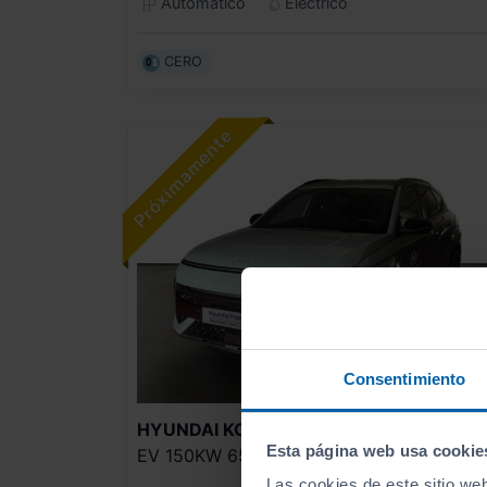
Automático
Eléctrico
CERO
Consentimiento
34.990
HYUNDAI
KONA
Esta página web usa cookie
EV 150KW 65KWH N LINE
416
€/me
Las cookies de este sitio we