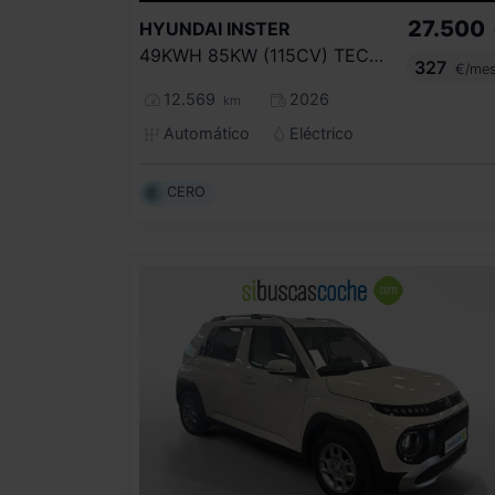
27.500
HYUNDAI
INSTER
49KWH 85KW (115CV) TECNO
327
€/me
12.569
2026
km
Automático
Eléctrico
CERO