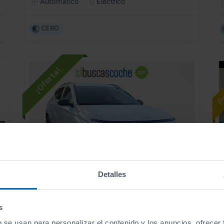
Automático
Eléctrico
CERO
Detalles
- 3.910
€
HYUNDAI
KONA
35.900
€
€
s
31.990
EV 150KW 65KWH N LINE
€
s
b se usan para personalizar el contenido y los anuncios, ofrecer