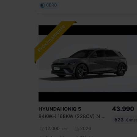
CERO
43.990
HYUNDAI
IONIQ 5
84KWH 168KW (228CV) N LINE RWD
523
€/me
12.000
2026
km