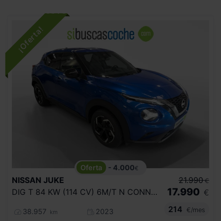
- 4.000
€
NISSAN
JUKE
21.990
€
17.990
DIG T 84 KW (114 CV) 6M/T N CONNECTA
€
214
€/mes
38.957
2023
km