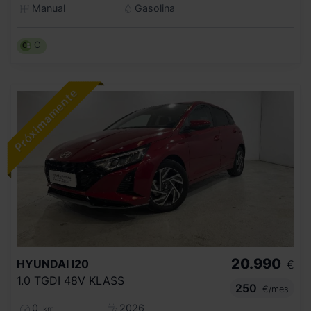
Manual
Gasolina
C
20.990
HYUNDAI
I20
€
1.0 TGDI 48V KLASS
250
€/mes
0
2026
km