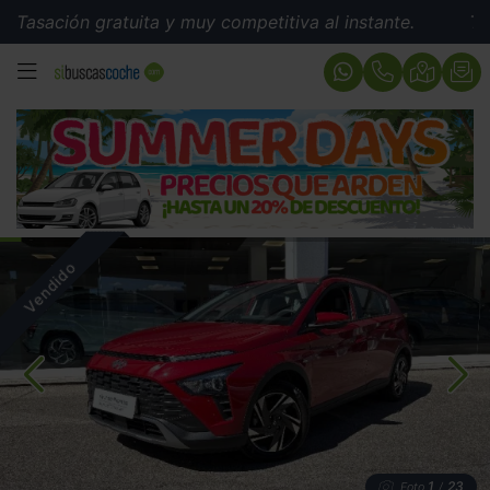
sación gratuita y muy competitiva al instante.
Tasació
MENÚ
1
23
Foto
/