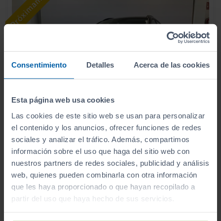
Consentimiento
Detalles
Acerca de las cookies
Esta página web usa cookies
Las cookies de este sitio web se usan para personalizar
el contenido y los anuncios, ofrecer funciones de redes
sociales y analizar el tráfico. Además, compartimos
21.200
HYUNDAI
BAYON
€
información sobre el uso que haga del sitio web con
1.0T 66KW (90CV) TECNO
252
nuestros partners de redes sociales, publicidad y análisis
€/mes
web, quienes pueden combinarla con otra información
8.565
2026
km
que les haya proporcionado o que hayan recopilado a
Manual
Gasolina
partir del uso que haya hecho de sus servicios.
C