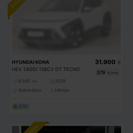
31.900
HYUNDAI
KONA
€
HEV 1.6GDI 138CV DT TECNO
379
€/mes
8.565
2026
km
Automático
Híbrido
ECO