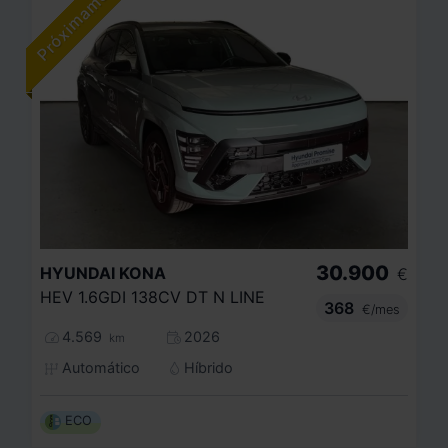
30.900
HYUNDAI
KONA
€
HEV 1.6GDI 138CV DT N LINE
368
€/mes
4.569
2026
km
Automático
Híbrido
ECO