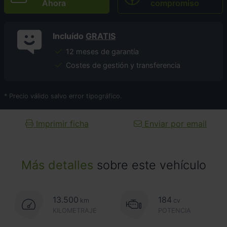
Ahora
compromiso
Incluído
GRATIS
12 meses de garantía
Costes de gestión y transferencia
* Precio válido salvo error tipográfico.
Imprimir ficha
Enviar por email
Más detalles
sobre este vehículo
13.500
184
km
cv
KILOMETRAJE
POTENCIA