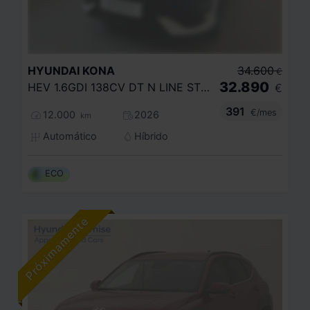
HYUNDAI
KONA
34.600
€
32.890
HEV 1.6GDI 138CV DT N LINE STYLE
€
391
€/mes
12.000
2026
km
Automático
Híbrido
ECO