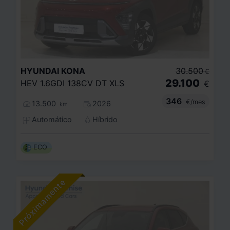
HYUNDAI
KONA
30.500
€
29.100
HEV 1.6GDI 138CV DT XLS
€
346
€/mes
13.500
2026
km
Automático
Híbrido
ECO