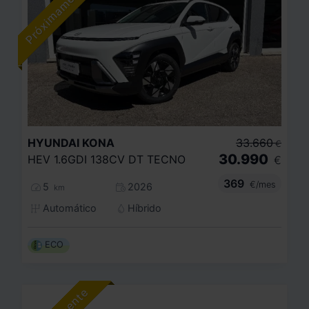
HYUNDAI
KONA
33.660
€
30.990
HEV 1.6GDI 138CV DT TECNO
€
369
€/mes
5
2026
km
Automático
Híbrido
ECO