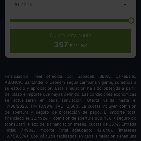
Quiero esta cuota
357
€/mes
Financiación lineal ofrecida por Sabadell, BBVA, CaixaBank,
ABANCA, Santander o Cetelem según campaña vigente, sometida a
su estudio y aprobación. Esta simulación ha sido obtenida a partir
del plazo e importe que hayas definido. Las condiciones económicas
se actualizarán en cada simulación. Oferta válida hasta el
17/08/2026. TIN
10,99
%. TAE
12,66
%. La cuotas incluyen comisión
de apertura y seguro de protección de pago. El importe total
financiado es
22.492
€ + comisión de apertura
888,43
€ + seguro pp
(consultar). Plazo de la financiación
meses.
cuotas de
357
€. Entrada
inicial:
7.498
€. Importe Total adeudado:
42.840
€ (intereses
19.459,57
€). Los cálculos facilitados en cada simulación tienen una