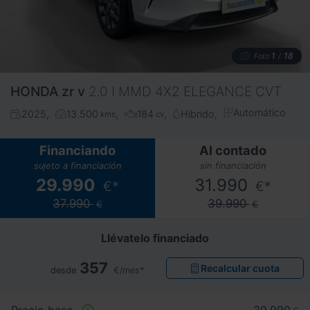
1
18
Foto
/
HONDA
zr v
2.0 I MMD 4X2 ELEGANCE CVT
Automático
2025
13.500
184
Híbrido
kms
cv
Financiando
Al contado
sujeto a financiación
sin financiación
29.990
31.990
€*
€*
37.990
39.990
€
€
Llévatelo financiado
357
Recalcular cuota
desde
€/mes*