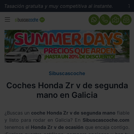
Tasación gratuita y muy competitiva al instante.
Tasac
MENÚ
Sibuscascoche
Coches Honda Zr v de segunda
mano en Galicia
¿Buscas un
coche Honda Zr v de segunda mano
fiable
y listo para rodar en Galicia? En
Sibuscascoche.com
tenemos el
Honda Zr v de ocasión
que encaja contigo.