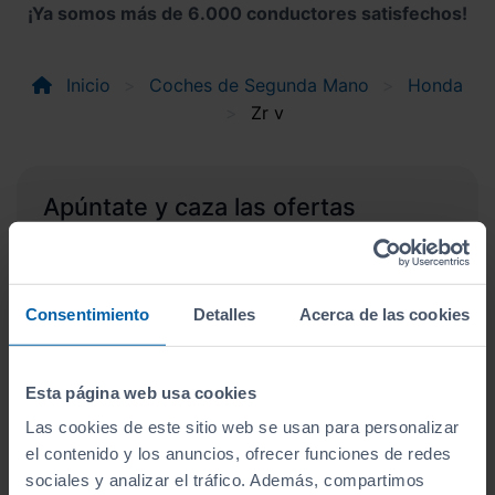
¡Ya somos más de 6.000 conductores satisfechos!
Inicio
Coches de Segunda Mano
Honda
Zr v
Apúntate y caza las ofertas
Apúntate a nuestro boletín y serás el primero en
recibir las nuevas entradas y ofertas.
Correo electrónico
Consentimiento
Detalles
Acerca de las cookies
Suscríbete
Esta página web usa cookies
Las cookies de este sitio web se usan para personalizar
Acepto la
política de privacidad
.
el contenido y los anuncios, ofrecer funciones de redes
Acepto recibir información
sociales y analizar el tráfico. Además, compartimos