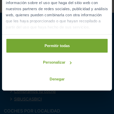
comercial sobre ofertas y
información sobre el uso que haga del sitio web con
promociones de Automóviles
nuestros partners de redes sociales, publicidad y análisis
PROVOS S.L.
web, quienes pueden combinarla con otra información
que les haya proporcionado o que hayan recopilado a
partir del uso que haya hecho de sus servicios.
Permitir todas
ENLACES INTERESANTES
Coches de segunda mano
Personalizar
Coches Km 0
Ofertas del mes
Denegar
Últimos coches
Compramos tu coche
SIBUSCASBICI
COCHES POR LOCALIDAD