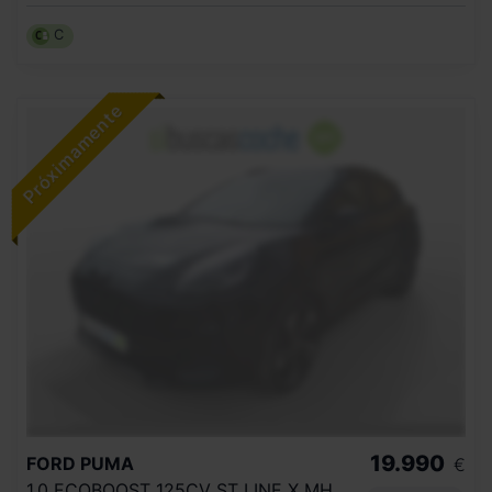
C
19.990
FORD
PUMA
€
1.0 ECOBOOST 125CV ST LINE X MHEV