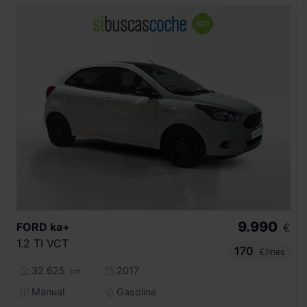
9.990
FORD
ka+
€
1.2 TI VCT
170
€/mes
32.625
2017
km
Manual
Gasolina