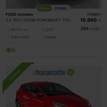
- 2.000
€
FORD
mondeo
17.990
€
15.990
2.0 TDCI 132KW POWERSHIFT TITANIUM
€
249
€/mes
99.173
2017
km
Automático
Diésel
C