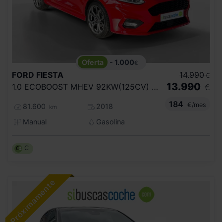
- 1.000
€
FORD
FIESTA
14.990
€
13.990
1.0 ECOBOOST MHEV 92KW(125CV) ACTIVE 5P
€
184
€/mes
81.600
2018
km
Manual
Gasolina
C