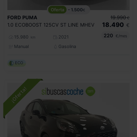
- 1.500
€
FORD
PUMA
19.990
€
18.490
1.0 ECOBOOST 125CV ST LINE MHEV
€
220
€/mes
15.980
2021
km
Manual
Gasolina
ECO