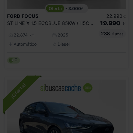
- 3.000
€
FORD
FOCUS
22.990
€
19.990
ST LINE X 1.5 ECOBLUE 85KW (115CV) AUTO
€
238
€/mes
22.874
2025
km
Automático
Diésel
C