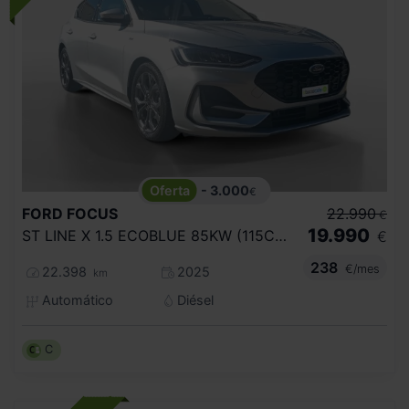
- 3.000
€
FORD
FOCUS
22.990
€
19.990
ST LINE X 1.5 ECOBLUE 85KW (115CV) AUTO
€
238
€/mes
22.398
2025
km
Automático
Diésel
C