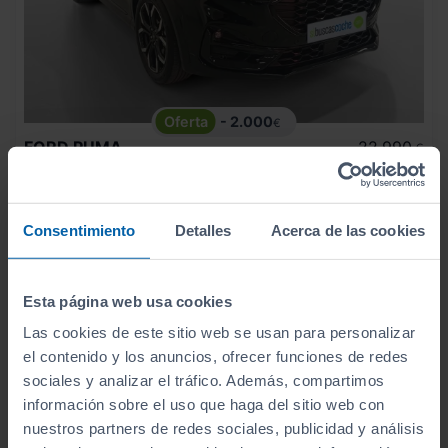
- 2.000
€
FORD
PUMA
22.990
€
20.990
1.0 ECOBOOST 125CV ST LINE X MHEV
€
250
€/mes
15.702
2024
km
Consentimiento
Detalles
Acerca de las cookies
Manual
Gasolina
ECO
Esta página web usa cookies
Las cookies de este sitio web se usan para personalizar
el contenido y los anuncios, ofrecer funciones de redes
sociales y analizar el tráfico. Además, compartimos
información sobre el uso que haga del sitio web con
nuestros partners de redes sociales, publicidad y análisis