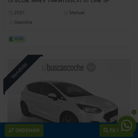
1.0 ECOB. MHEV 114KW(155CV) ST LINE 5P
2021
Manual
Gasolina
ECO
ORDENAR
FILTROS