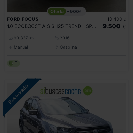
- 900
€
FORD
FOCUS
10.400
€
9.500
1.0 ECOBOOST A S S 125 TREND+ SPORTBREAK
€
90.337
2016
km
Manual
Gasolina
C