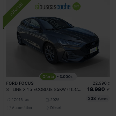
- 3.000
€
FORD
FOCUS
22.990
€
19.990
ST LINE X 1.5 ECOBLUE 85KW (115CV) AUTO
€
238
€/mes
17.016
2025
km
Automático
Diésel