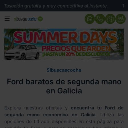
n gratuita y muy competitiva al instante.
Tasación gr
MENÚ
Sibuscascoche
Ford baratos de segunda mano
en Galicia
Explora nuestras ofertas y
encuentra tu Ford de
segunda mano económico en Galicia
. Utiliza las
opciones de filtrado disponibles en esta página para