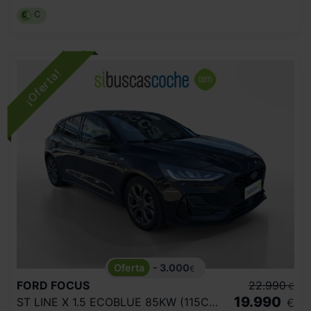
C
- 3.000
€
FORD
FOCUS
22.990
€
19.990
ST LINE X 1.5 ECOBLUE 85KW (115CV) AUTO
€