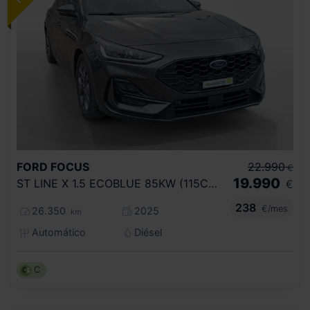
FORD
FOCUS
22.990
€
19.990
ST LINE X 1.5 ECOBLUE 85KW (115CV) AUTO
€
238
€/mes
26.350
2025
km
Automático
Diésel
C