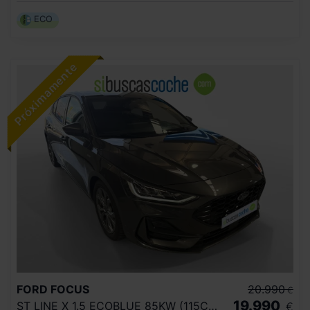
ECO
FORD
FOCUS
20.990
€
19.990
ST LINE X 1.5 ECOBLUE 85KW (115CV) AUTO
€