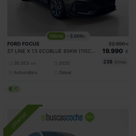
- 3.000
€
FORD
FOCUS
22.990
€
19.990
ST LINE X 1.5 ECOBLUE 85KW (115CV) AUTO
€
238
€/mes
30.353
2025
km
Automático
Diésel
C