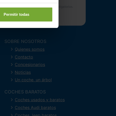
Permitir todas
SOBRE NOSOTROS
Quienes somos
Contacto
Concesionarios
Noticias
Un coche, un árbol
COCHES BARATOS
Coches usados y baratos
Coches Audi baratos
Coches Jeep baratos