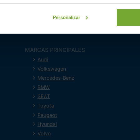
Personalizar
MARCAS PRINCIPALES
Audi
Volkswagen
Mercedes-Benz
BMW
SEAT
Toyota
Peugeot
Hyundai
Volvo