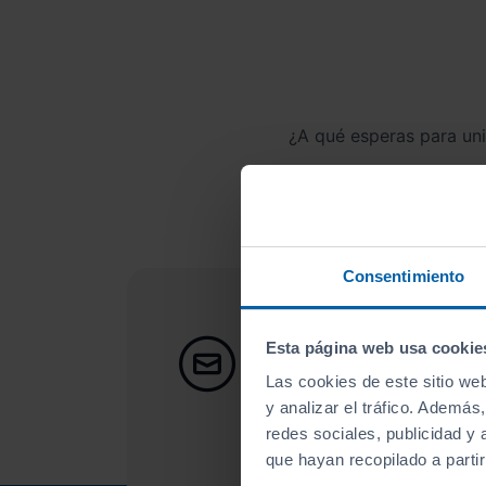
¿A qué esperas para un
Ini
Consentimiento
Apúntate y caza la
Esta página web usa cookie
Apúntate a nuestro boletín y
Las cookies de este sitio we
las nuevas entradas y oferta
y analizar el tráfico. Ademá
redes sociales, publicidad y
que hayan recopilado a parti