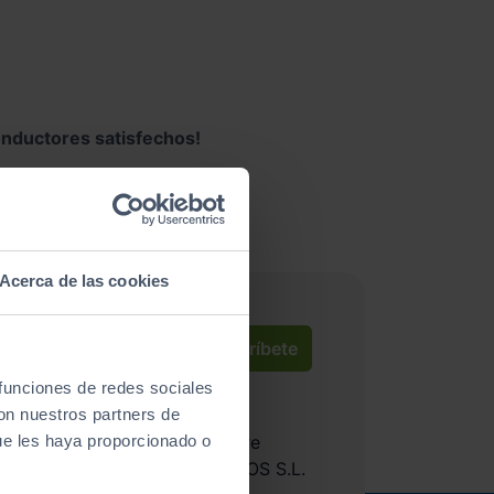
nductores satisfechos!
Ducato
Acerca de las cookies
Suscríbete
 funciones de redes sociales
lítica de privacidad
.
con nuestros partners de
bir información comercial sobre
ue les haya proporcionado o
ociones de Automóviles PROVOS S.L.