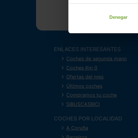
Denegar
ENLACES INTERESANTES
Coches de segunda mano
Coches Km 0
Ofertas del mes
Últimos coches
Compramos tu coche
SIBUSCASBICI
COCHES POR LOCALIDAD
A Coruña
Barreiros