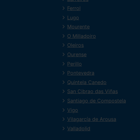
Ferrol
Lugo
Mourente
O Milladoiro
Oleiros
Ourense
Perillo
Pontevedra
Quintela Canedo
San Cibrao das Viñas
Santiago de Compostela
Vigo
Vilagarcía de Arousa
Valladolid