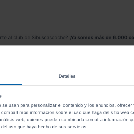
irte al club de Sibuscascoche?
¡Ya somos más de 6.000 co
cio
Coches de Segunda Mano
Fiat comerciales
Detalles
Correo electrónico
s ofertas
s
 serás el primero en recibir
b se usan para personalizar el contenido y los anuncios, ofrecer
s.
Acepto la
po
s, compartimos información sobre el uso que haga del sitio web 
Acepto reci
 análisis web, quienes pueden combinarla con otra información q
ofertas y prom
r del uso que haya hecho de sus servicios.