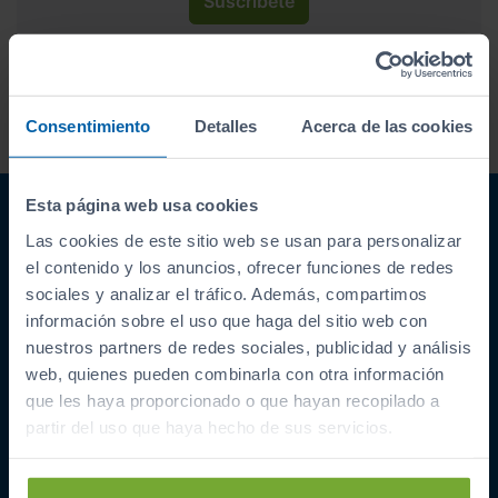
Suscríbete
Acepto la
política de privacidad
.
Acepto recibir información
comercial sobre ofertas y
Consentimiento
Detalles
Acerca de las cookies
promociones de Automóviles
PROVOS S.L.
Esta página web usa cookies
Las cookies de este sitio web se usan para personalizar
el contenido y los anuncios, ofrecer funciones de redes
sociales y analizar el tráfico. Además, compartimos
información sobre el uso que haga del sitio web con
nuestros partners de redes sociales, publicidad y análisis
ENLACES INTERESANTES
web, quienes pueden combinarla con otra información
Coches de segunda mano
que les haya proporcionado o que hayan recopilado a
Coches Km 0
partir del uso que haya hecho de sus servicios.
Ofertas del mes
Últimos coches