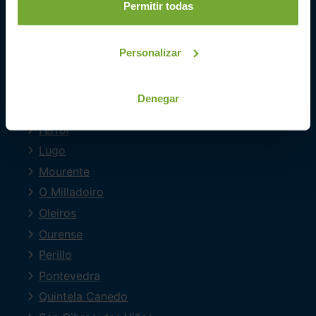
Permitir todas
Compramos tu coche
SIBUSCASBICI
Personalizar
COCHES POR LOCALIDAD
A Coruña
Denegar
Barreiros
Ferrol
Lugo
Mourente
O Milladoiro
Oleiros
Ourense
Perillo
Pontevedra
Quintela Canedo