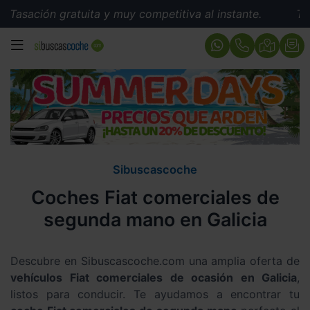
Tasación gratuita y muy competitiva al instante.
Tasa
MENÚ
Sibuscascoche
Coches Fiat comerciales de
segunda mano en Galicia
Descubre en Sibuscascoche.com una amplia oferta de
vehículos Fiat comerciales de ocasión en Galicia
,
listos para conducir. Te ayudamos a encontrar tu