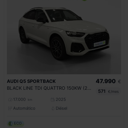
47.990
AUDI
Q5 SPORTBACK
€
BLACK LINE TDI QUATTRO 150KW (204CV) S T
571
€/mes
17.000
2025
km
Automático
Diésel
ECO