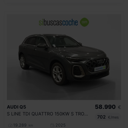
58.990
AUDI
Q5
€
S LINE TDI QUATTRO 150KW S TRONIC
702
€/mes
19.289
2025
km