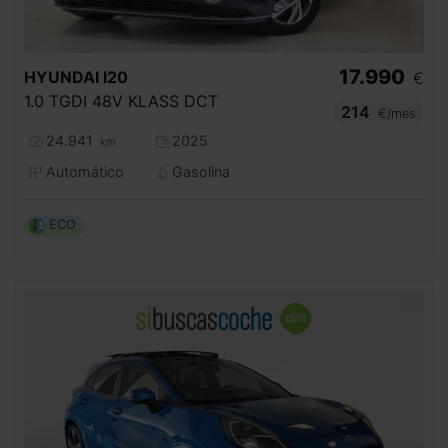
17.990
HYUNDAI
I20
€
1.0 TGDI 48V KLASS DCT
214
€/mes
24.941
2025
km
Automático
Gasolina
ECO