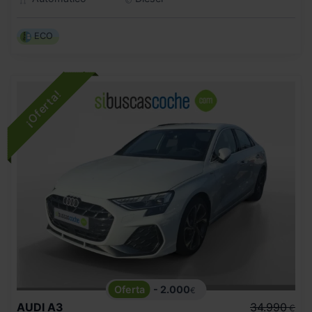
ECO
- 2.000
€
AUDI
A3
34.990
€