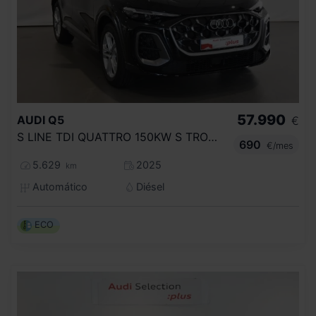
57.990
AUDI
Q5
€
S LINE TDI QUATTRO 150KW S TRONIC
690
€/mes
5.629
2025
km
Automático
Diésel
ECO