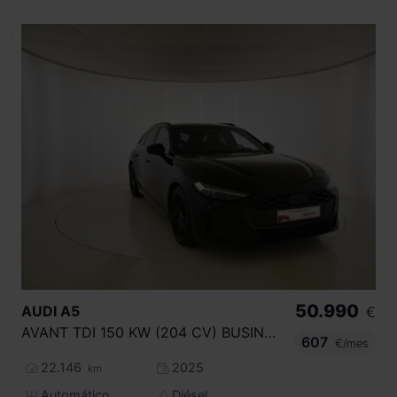
50.990
AUDI
A5
€
AVANT TDI 150 KW (204 CV) BUSINESS
607
€/mes
22.146
2025
km
Automático
Diésel