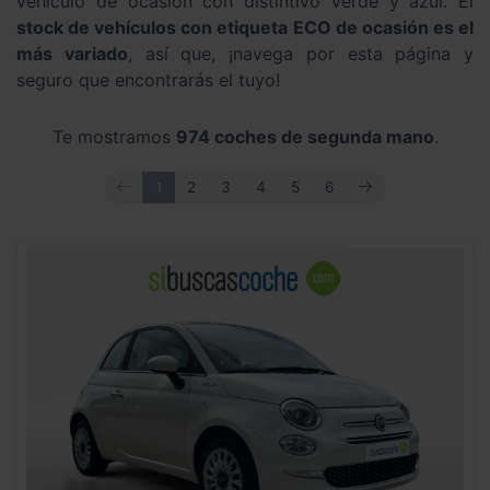
vehículo de ocasión con distintivo verde y azul. El
stock de vehículos con etiqueta ECO de ocasión es el
más variado
, así que, ¡navega por esta página y
seguro que encontrarás el tuyo!
Te mostramos
974 coches de segunda mano
.
ANTERIOR
SIGUIENTE
1
2
3
4
5
6