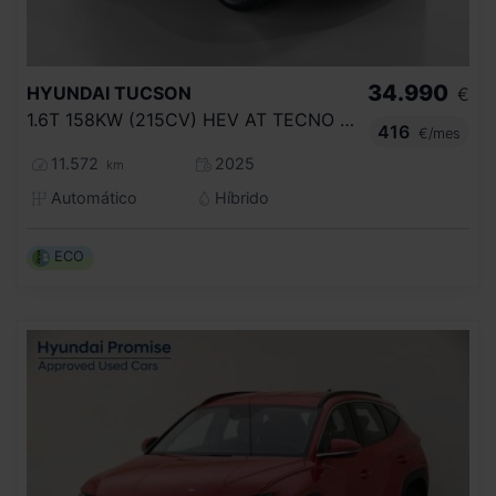
34.990
HYUNDAI
TUCSON
€
1.6T 158KW (215CV) HEV AT TECNO SKY
416
€/mes
11.572
2025
km
Automático
Híbrido
ECO