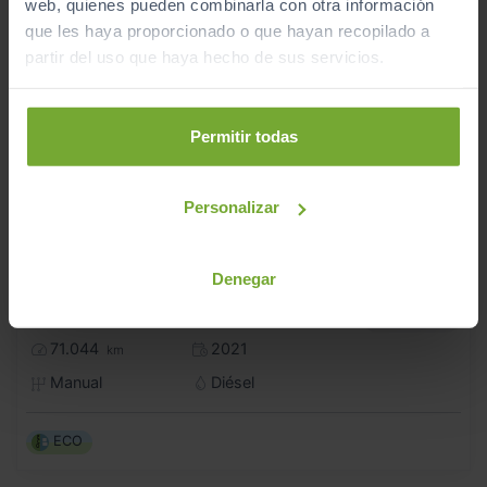
web, quienes pueden combinarla con otra información
que les haya proporcionado o que hayan recopilado a
partir del uso que haya hecho de sus servicios.
Permitir todas
Personalizar
17.990
KIA
SPORTAGE
Denegar
€
1.6 CRDI MHEV 100KW (136CV) BUSINESS 4X2
214
€/mes
71.044
2021
km
Manual
Diésel
ECO