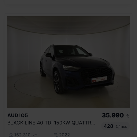
35.990
AUDI
Q5
€
BLACK LINE 40 TDI 150KW QUATTRO ULTRA
428
€/mes
152.310
2022
km