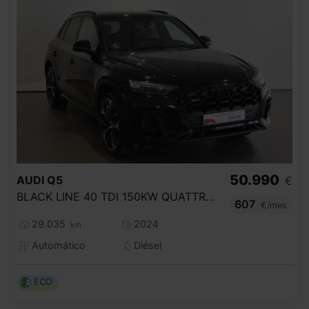
50.990
AUDI
Q5
€
BLACK LINE 40 TDI 150KW QUATTRO ULTRA
607
€/mes
29.035
2024
km
Automático
Diésel
ECO