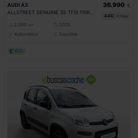
36.990
AUDI
A3
€
ALLSTREET GENUINE 35 TFSI 110KW S TRONIC
440
€/mes
2.000
2025
km
Automático
Gasolina
ECO