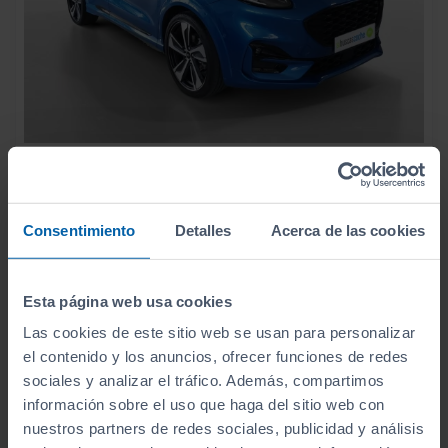
16.990
FORD
PUMA
€
1.0 ECOBOOST 92KW ST LINE X MHEV
211
€/mes
Consentimiento
Detalles
Acerca de las cookies
37.300
2020
km
Automático
Gasolina
Esta página web usa cookies
ECO
Las cookies de este sitio web se usan para personalizar
el contenido y los anuncios, ofrecer funciones de redes
sociales y analizar el tráfico. Además, compartimos
información sobre el uso que haga del sitio web con
nuestros partners de redes sociales, publicidad y análisis