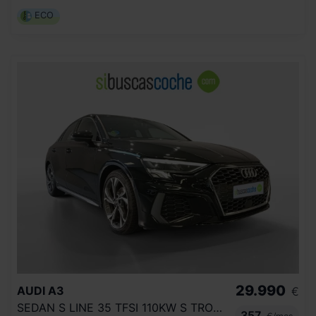
ECO
29.990
AUDI
A3
€
SEDAN S LINE 35 TFSI 110KW S TRONIC
357