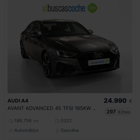
24.990
AUDI
A4
€
AVANT ADVANCED 45 TFSI 195KW QUATT S TRO
297
€/mes
188.756
2022
km
Automático
Gasolina