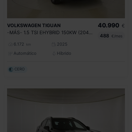
40.990
VOLKSWAGEN
TIGUAN
€
··MÁS·· 1.5 TSI EHYBRID 150KW (204CV) DSG
488
€/mes
6.172
2025
km
Automático
Híbrido
CERO