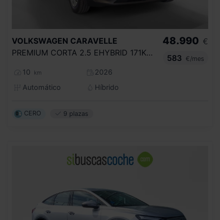
48.990
VOLKSWAGEN
CARAVELLE
€
PREMIUM CORTA 2.5 EHYBRID 171KW AUT.
583
€/mes
10
2026
km
Automático
Híbrido
CERO
9 plazas