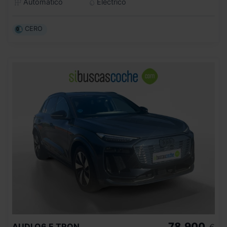
Automático
Eléctrico
CERO
78.900
AUDI
Q6 E TRON