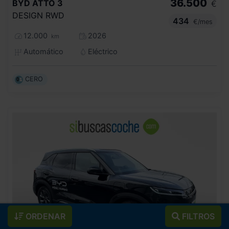
36.500
BYD
ATTO 3
€
DESIGN RWD
434
€/mes
12.000
2026
km
Automático
Eléctrico
CERO
ORDENAR
FILTROS