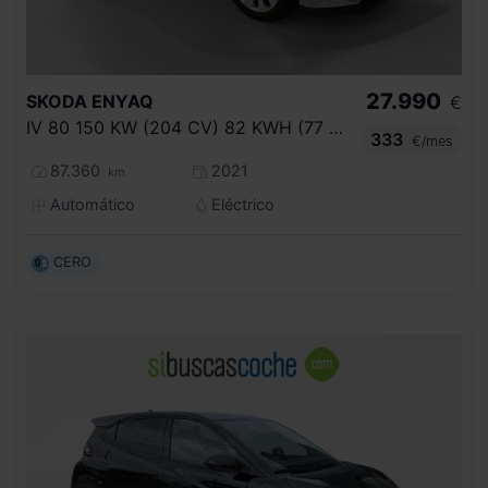
27.990
SKODA
ENYAQ
€
IV 80 150 KW (204 CV) 82 KWH (77 KWH NET
333
€/mes
87.360
2021
km
Automático
Eléctrico
CERO