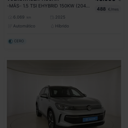
··MÁS·· 1.5 TSI EHYBRID 150KW (204CV) DSG
488
€/mes
6.069
2025
km
Automático
Híbrido
CERO