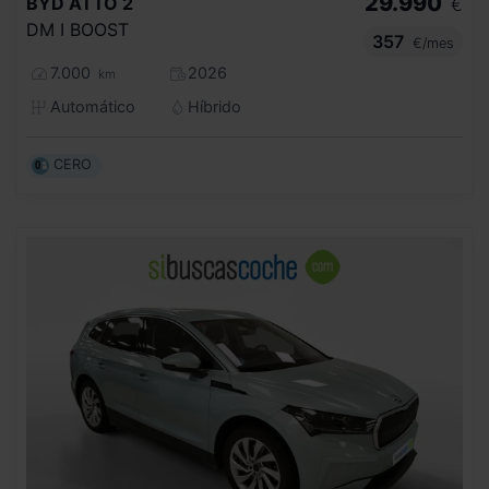
29.990
BYD
ATTO 2
€
DM I BOOST
357
€/mes
7.000
2026
km
Automático
Híbrido
CERO