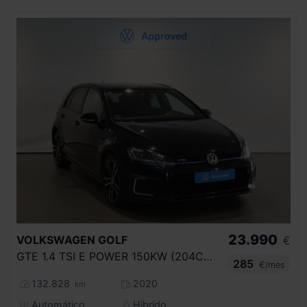
23.990
VOLKSWAGEN
GOLF
€
GTE 1.4 TSI E POWER 150KW (204CV) DSG
285
€/mes
132.828
2020
km
Automático
Híbrido