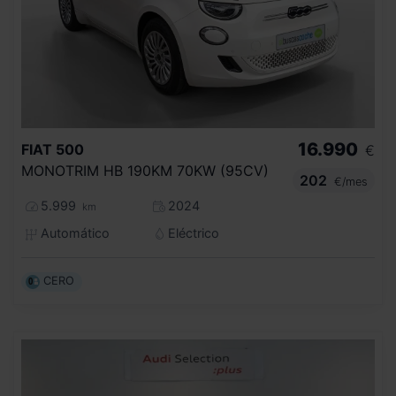
16.990
FIAT
500
€
MONOTRIM HB 190KM 70KW (95CV)
202
€/mes
5.999
2024
km
Automático
Eléctrico
CERO