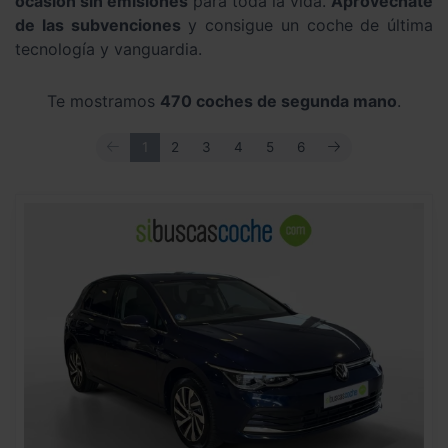
ocasión sin emisiones
para toda la vida.
Aprovéchate
de las subvenciones
y consigue un coche de última
tecnología y vanguardia.
Te mostramos
470 coches de segunda mano
.
ANTERIOR
SIGUIENTE
1
2
3
4
5
6