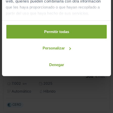
web, quienes pueden combinarla con otra información
que les haya proporcionado o que hayan recopilado a
partir del uso que haya hecho de sus servicios.
Permitir todas
Personalizar
Denegar
30.900
BYD
SEAL U
€
1.5 DM I COMFORT
368
€/mes
7.002
2025
km
Automático
Híbrido
CERO