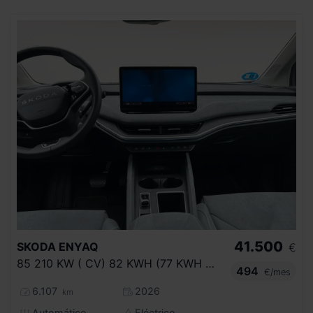
41.500
SKODA
ENYAQ
€
85 210 KW ( CV) 82 KWH (77 KWH NETA)
494
€/mes
6.107
2026
km
Automático
Eléctrico