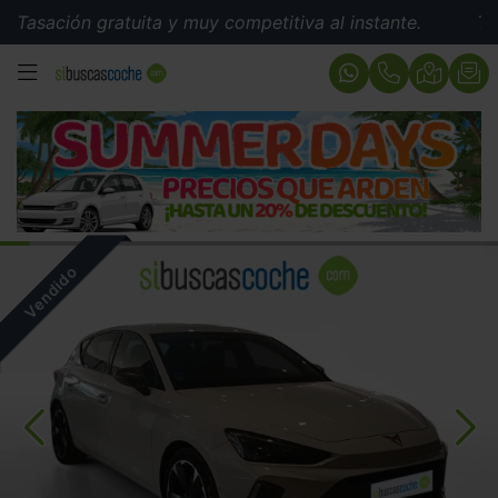
sación gratuita y muy competitiva al instante.
Tasaci
MENÚ