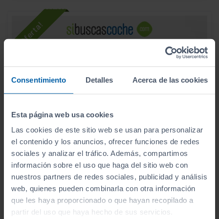
Consentimiento
Detalles
Acerca de las cookies
Esta página web usa cookies
Las cookies de este sitio web se usan para personalizar
el contenido y los anuncios, ofrecer funciones de redes
sociales y analizar el tráfico. Además, compartimos
- 2.000
€
información sobre el uso que haga del sitio web con
OPEL
ASTRA
34.990
€
nuestros partners de redes sociales, publicidad y análisis
32.990
54KWH GS AUTO
€
web, quienes pueden combinarla con otra información
que les haya proporcionado o que hayan recopilado a
392
€/mes
10.421
2023
km
partir del uso que haya hecho de sus servicios.