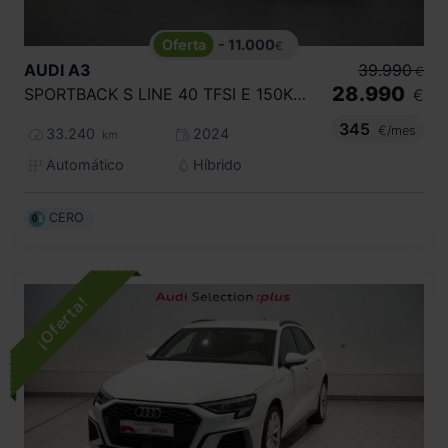
- 11.000
€
AUDI
A3
39.990
€
28.990
SPORTBACK S LINE 40 TFSI E 150KW S TRON
€
345
€/mes
33.240
2024
km
Automático
Híbrido
CERO