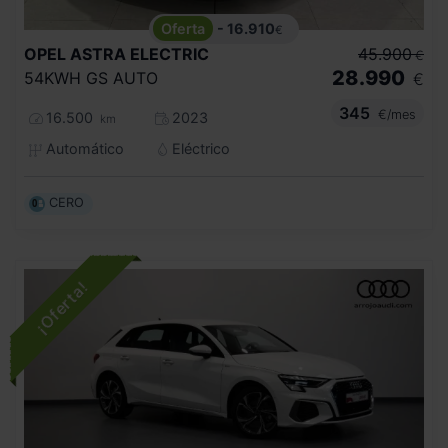
- 16.910
€
OPEL
ASTRA ELECTRIC
45.900
€
28.990
54KWH GS AUTO
€
345
€/mes
16.500
2023
km
Automático
Eléctrico
CERO