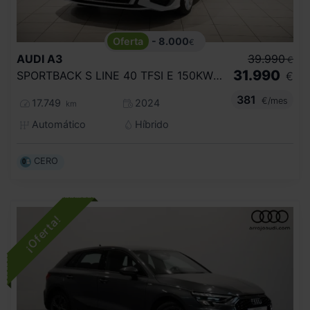
- 8.000
€
AUDI
A3
39.990
€
31.990
SPORTBACK S LINE 40 TFSI E 150KW S TRON
€
381
€/mes
17.749
2024
km
Automático
Híbrido
CERO