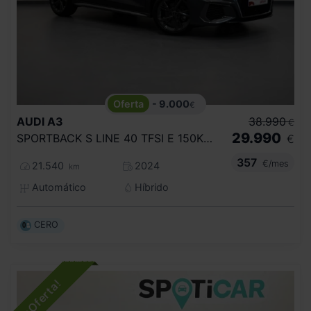
- 9.000
€
AUDI
A3
38.990
€
29.990
SPORTBACK S LINE 40 TFSI E 150KW S TRON
€
357
€/mes
21.540
2024
km
Automático
Híbrido
CERO