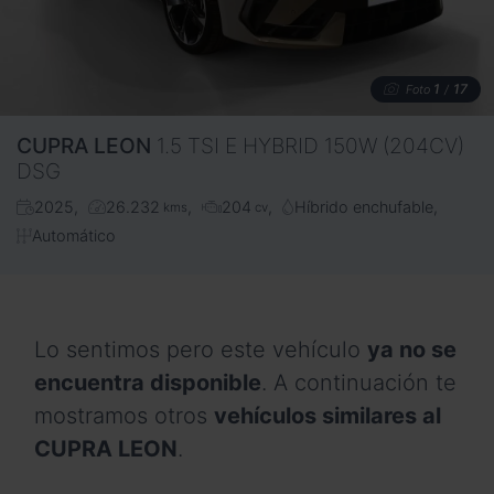
1
17
Foto
/
CUPRA
LEON
1.5 TSI E HYBRID 150W (204CV)
DSG
2025
26.232
204
Híbrido enchufable
kms
cv
Automático
Lo sentimos pero este vehículo
ya no se
encuentra disponible
. A continuación te
mostramos otros
vehículos similares al
CUPRA LEON
.