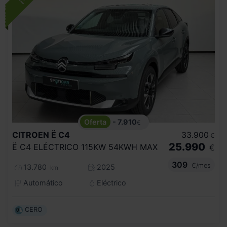
- 7.910
€
CITROEN
Ë C4
33.900
€
25.990
Ë C4 ELÉCTRICO 115KW 54KWH MAX
€
309
€/mes
13.780
2025
km
Automático
Eléctrico
CERO