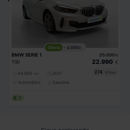
- 3.000
€
BMW
SERIE 1
25.990
€
22.990
118I
€
274
€/mes
64.605
2021
km
Automático
Gasolina
C