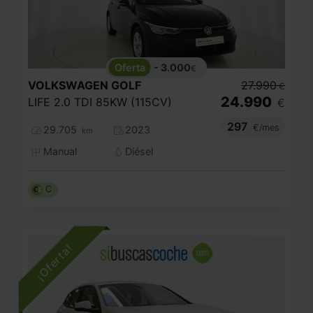
- 3.000
€
VOLKSWAGEN
GOLF
27.990
€
24.990
LIFE 2.0 TDI 85KW (115CV)
€
297
€/mes
29.705
2023
km
Manual
Diésel
C