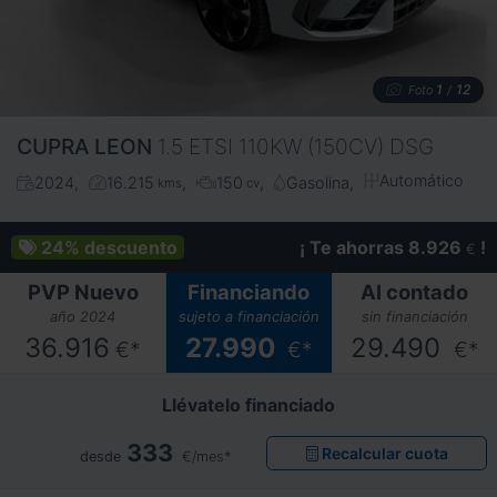
1
12
Foto
/
CUPRA
LEON
1.5 ETSI 110KW (150CV) DSG
Automático
2024
16.215
150
Gasolina
kms
cv
24%
descuento
¡ Te ahorras 8.926
!
€
PVP Nuevo
Financiando
Al contado
año 2024
sujeto a financiación
sin financiación
36.916
27.990
29.490
€*
€*
€*
Llévatelo financiado
333
Recalcular cuota
desde
€/mes*