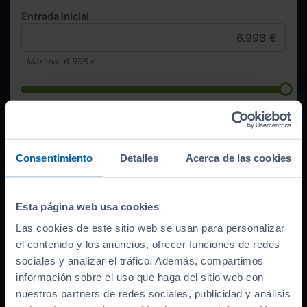
Entrada inicial
Máxima:
6.998
€
Duración
Consentimiento
Detalles
Acerca de las cookies
Quiero esta cuota
Esta página web usa cookies
333
€/mes
Las cookies de este sitio web se usan para personalizar
el contenido y los anuncios, ofrecer funciones de redes
sociales y analizar el tráfico. Además, compartimos
información sobre el uso que haga del sitio web con
Financiación lineal ofrecida por Sabadell, BBVA, CaixaBank,
nuestros partners de redes sociales, publicidad y análisis
ABANCA, Santander o Cetelem según campaña vigente, sometida a