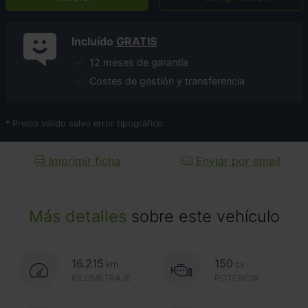
Incluído
GRATIS
12 meses de garantía
Costes de gestión y transferencia
* Precio válido salvo error tipográfico.
Imprimir ficha
Enviar por email
Más detalles
sobre este vehículo
16.215
150
km
cv
KILOMETRAJE
POTENCIA