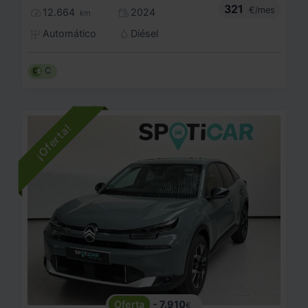
321
€/mes
12.664
2024
km
Automático
Diésel
C
- 7.910
€