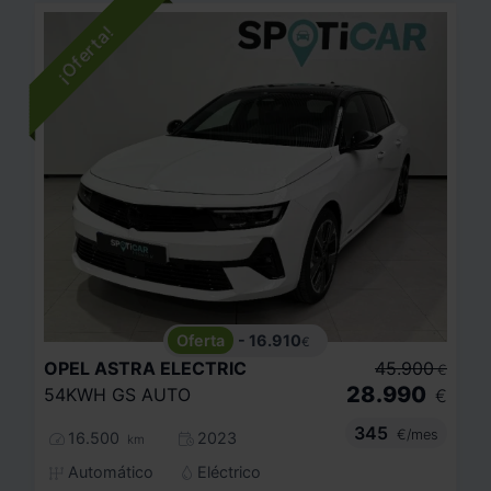
- 16.910
€
OPEL
ASTRA ELECTRIC
45.900
€
28.990
54KWH GS AUTO
€
345
€/mes
16.500
2023
km
Automático
Eléctrico