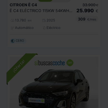
CITROEN
Ë C4
33.900
€
25.990
Ë C4 ELÉCTRICO 115KW 54KWH MAX
€
309
€/mes
13.780
2025
km
Automático
Eléctrico
CERO