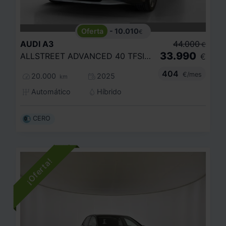
- 10.010
€
AUDI
A3
44.000
€
33.990
ALLSTREET ADVANCED 40 TFSI E 150KW S TRO
€
404
€/mes
20.000
2025
km
Automático
Híbrido
CERO