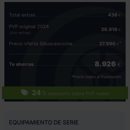
Total extras
436
€
PVP original 2024
36.916
€
(con extras)
Precio oferta Sibuscascoche
27.990
€
8.926
€
Te ahorras
*Precio sujeto a financiación
24
%
descuento sobre PVP nuevo
EQUIPAMIENTO DE SERIE