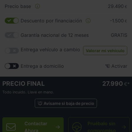
Precio base
29.490
€
Descuento por financiación
-1.500
€
Garantía nacional de 12 meses
GRATIS
Entrega vehículo a cambio
Valorar mi vehículo
Entrega a domicilio
Activar
PRECIO FINAL
27.990
€
Todo incuido. Llave en mano.
Avísame si baja de precio
Contactar
Pruébalo sin
Ahora
compromiso