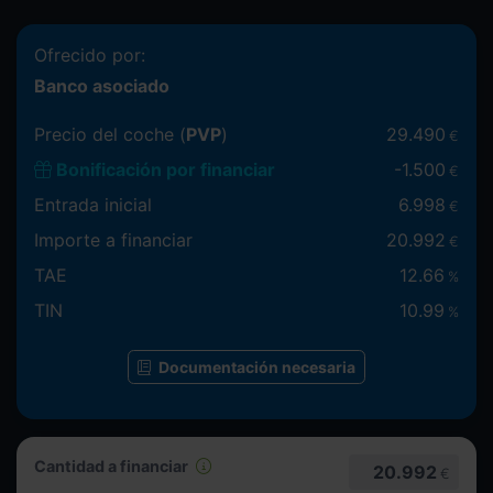
Ofrecido por:
Banco asociado
Precio del coche (
PVP
)
29.490
€
Bonificación por financiar
-
1.500
€
Entrada inicial
6.998
€
Importe a financiar
20.992
€
TAE
12.66
%
TIN
10.99
%
Documentación necesaria
Cantidad a financiar
20.992
€