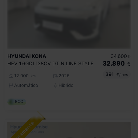
HYUNDAI
KONA
34.600
€
32.890
HEV 1.6GDI 138CV DT N LINE STYLE
€
391
€/mes
12.000
2026
km
Automático
Híbrido
ECO