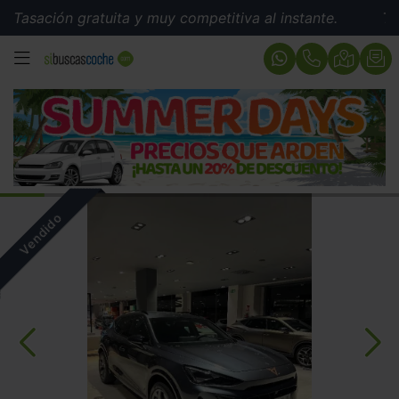
Tasación gratuita y muy competitiva al instante.
Tasac
MENÚ