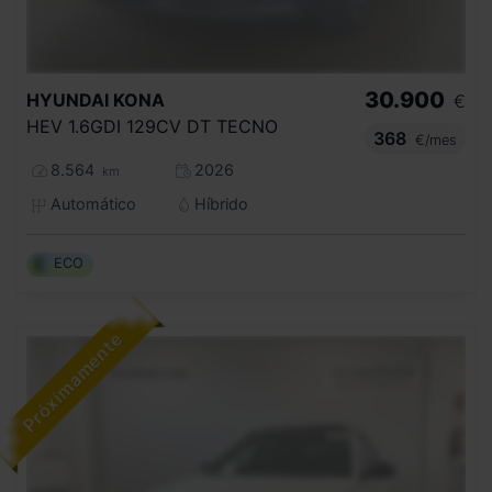
30.900
HYUNDAI
KONA
€
HEV 1.6GDI 129CV DT TECNO
368
€/mes
8.564
2026
km
Automático
Híbrido
ECO