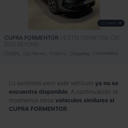
1
9
Foto
/
CUPRA
FORMENTOR
1.5 ETSI 110KW (150 CV)
DSG BEYOND
Automático
2025
3.700
150
Gasolina
kms
cv
Lo sentimos pero este vehículo
ya no se
encuentra disponible
. A continuación te
mostramos otros
vehículos similares al
CUPRA FORMENTOR
.