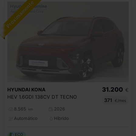
31.200
HYUNDAI
KONA
€
HEV 1.6GDI 138CV DT TECNO
371
€/mes
8.565
2026
km
Automático
Híbrido
ECO