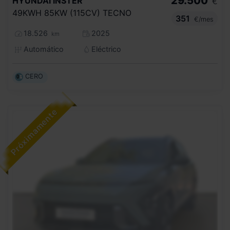
29.500
HYUNDAI
INSTER
€
49KWH 85KW (115CV) TECNO
351
€/mes
18.526
2025
km
Automático
Eléctrico
CERO