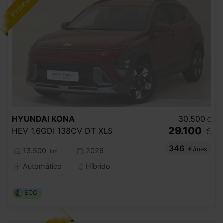
HYUNDAI
KONA
30.500
€
29.100
HEV 1.6GDI 138CV DT XLS
€
346
€/mes
13.500
2026
km
Automático
Híbrido
ECO