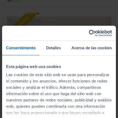
Consentimiento
Detalles
Acerca de las cookies
Esta página web usa cookies
Las cookies de este sitio web se usan para personalizar
el contenido y los anuncios, ofrecer funciones de redes
sociales y analizar el tráfico. Además, compartimos
31.900
HYUNDAI
KONA
€
información sobre el uso que haga del sitio web con
HEV 1.6GDI 138CV DT TECNO
nuestros partners de redes sociales, publicidad y análisis
379
€/mes
web, quienes pueden combinarla con otra información
8.565
2026
km
que les haya proporcionado o que hayan recopilado a
Automático
Híbrido