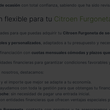
de ocasión
con total confianza, sabiendo que ha sido revisa
 flexible para tu
Citroen Furgonet
ades para que puedas adquirir tu
Citroen Furgoneta de s
bles y personalizados
, adaptados a tu presupuesto y nece
 financiación con
cuotas mensuales cómodas y plazos que s
dades financieras para garantizar condiciones favorables y
on nosotros, destacamos:
zo y el importe que mejor se adapte a tu economía.
e ayudamos con toda la gestión para que obtengas tu finan
coche
: sin necesidad de pagar una entrada inicial.
on entidades financieras que ofrecen ventajas especiales p
n Furgoneta
, contacta con nosotros y te asesoraremos 