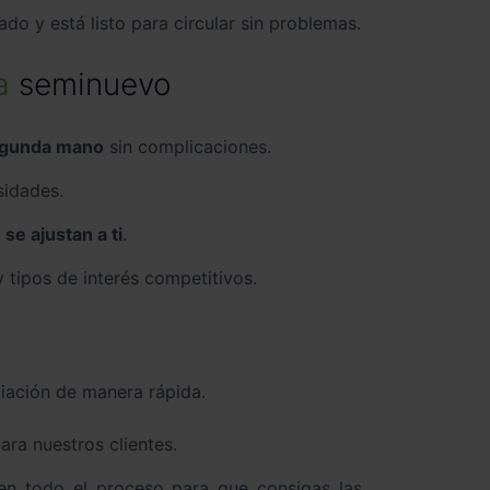
do y está listo para circular sin problemas.
a
seminuevo
egunda mano
sin complicaciones.
sidades.
e ajustan a ti
.
 tipos de interés competitivos.
ciación de manera rápida.
ara nuestros clientes.
en todo el proceso para que consigas las