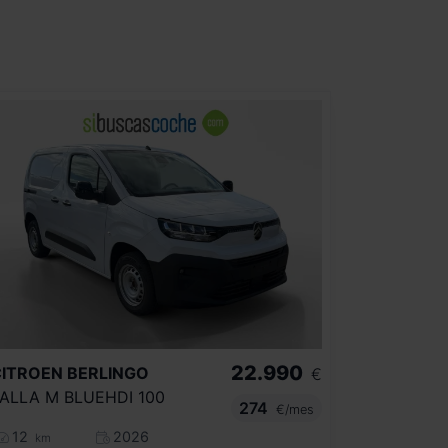
22.990
CITROEN
BERLINGO
€
ALLA M BLUEHDI 100
274
€/mes
12
2026
km