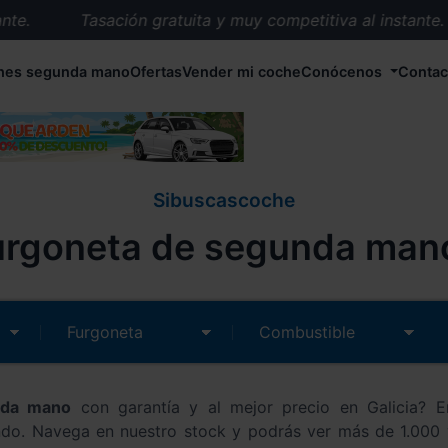
e.
Tasación gratuita y muy competitiva al instante.
Entrega en 72 horas en cualquier punto de España.
hes segunda mano
Ofertas
Vender mi coche
Conócenos
Contac
Más de 1.000 coches en stock.
Más de 5.000 conductores satisfechos.
Buscamos el coche que tu quieras.
Nos ocupamos de todos los trámites.
Sibuscascoche
Recogemos tu coche en cualquier parte de España.
urgoneta de segunda man
Compramos tu coche. Pago inmediato.
Tasación gratuita y muy competitiva al instante.
nda mano
con garantía y al mejor precio en Galicia?
o. Navega en nuestro stock y podrás ver más de 1.000 v