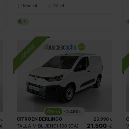
Manual
Diésel
C
- 2.490
€
CITROEN
BERLINGO
23.990
€
€
21.500
TALLA M BLUEHDI 100 (CA)
V
€
€