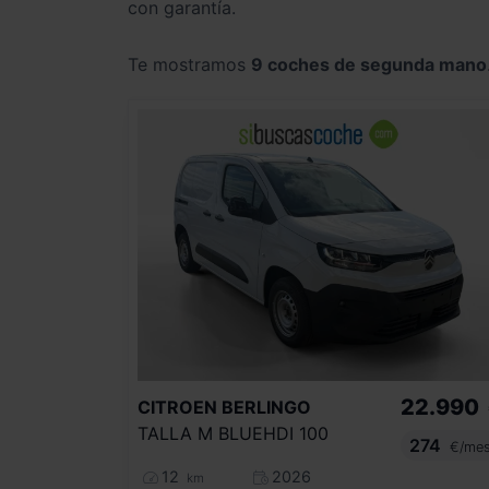
con garantía.
Te mostramos
9 coches de segunda mano
22.990
CITROEN
BERLINGO
TALLA M BLUEHDI 100
274
€/me
12
2026
km