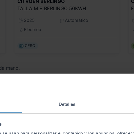
CITROEN
BERLINGO
TALLA M Ë BERLINGO 50KWH
F
2025
Automático
Eléctrico
CERO
da mano.
Detalles
Encuentra tu vehículo
por tipo
s
b se usan para personalizar el contenido y los anuncios, ofrecer