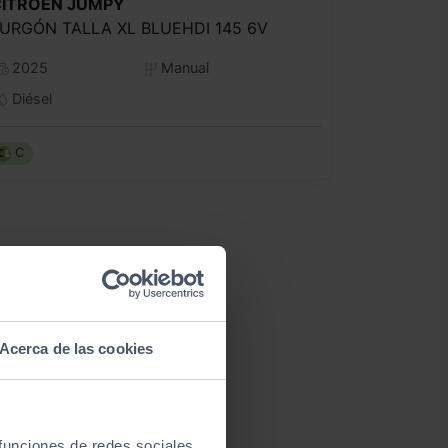
CITROEN
JUMPY
URGÓN TALLA XL BLUEHDI 145 6V
2025
Manual
Diésel
C
Acerca de las cookies
 funciones de redes sociales