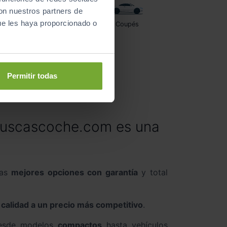
con nuestros partners de
ue les haya proporcionado o
Furgonetas
Coupés
Permitir todas
buscascoche.com es una
las
mejores opciones con garantía
y total
calidad a un precio más competitivo
.
desde modelos
compactos
hasta vehículos