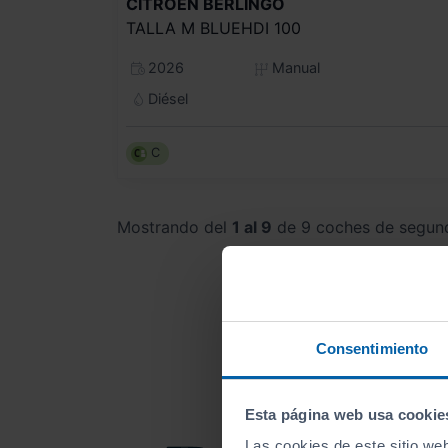
CITROEN
BERLINGO
TALLA M BLUEHDI 100
2026
Manual
Diésel
C
Mostrando del
1 al 9
de 9 coches de segun
Consentimiento
Esta página web usa cookie
Las cookies de este sitio we