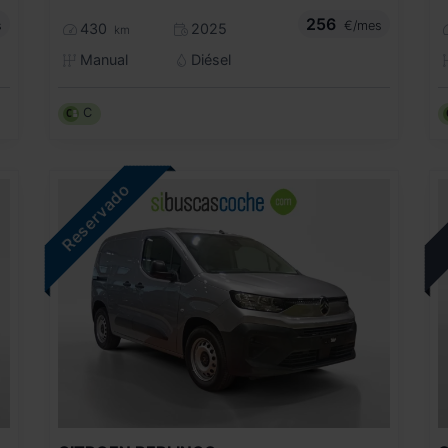
256
s
€/mes
430
2025
km
Manual
Diésel
C