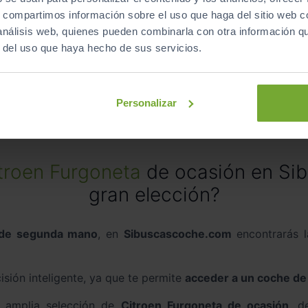
s, compartimos información sobre el uso que haga del sitio web 
 análisis web, quienes pueden combinarla con otra información q
Berlinas
Familiares
Monovolumenes
r del uso que haya hecho de sus servicios.
Descapotables
Eléctrico
automático
Personalizar
troen Furgoneta
de ocasión en Si
gran elección?
 de segunda mano
, en
Sibuscascoche.com
encontrarás 
sión inteligente, ya que te permite
acceder a un coche de 
a amplia selección de
Citroen Furgoneta de ocasión
, 