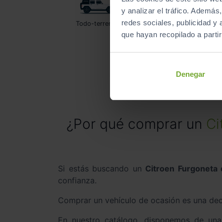
y analizar el tráfico. Ademá
redes sociales, publicidad y
Todo-terrenos
Utilitarios
que hayan recopilado a parti
Denegar
¿Por qué comprar un
Ci
Si estás buscando un
Citroen Furgoneta
confianza.
Comprar un vehículo de ocasión es una deci
En nuestro catálogo, disponemos de un