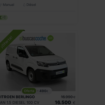
Manual
Diésel
C
- 490
€
CITROEN
BERLINGO
16.990
€
16.500
AN 1.5 DIESEL 100 CV
€