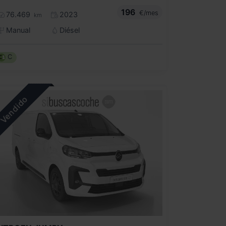
196
€/mes
76.469
2023
km
Manual
Diésel
C