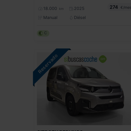
274
€/me
18.000
2025
km
Manual
Diésel
C