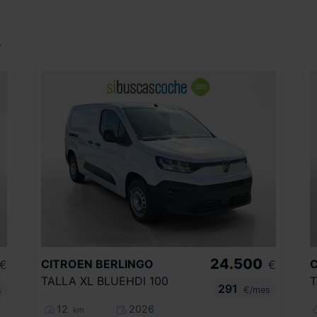
.
24.500
CITROEN
BERLINGO
€
€
TALLA XL BLUEHDI 100
T
291
s
€/mes
12
2026
km