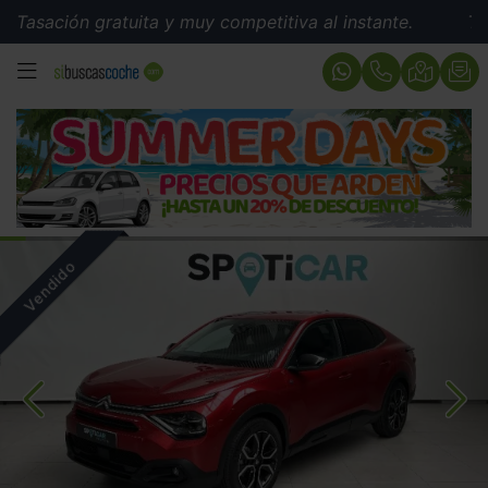
sación gratuita y muy competitiva al instante.
Tasació
MENÚ