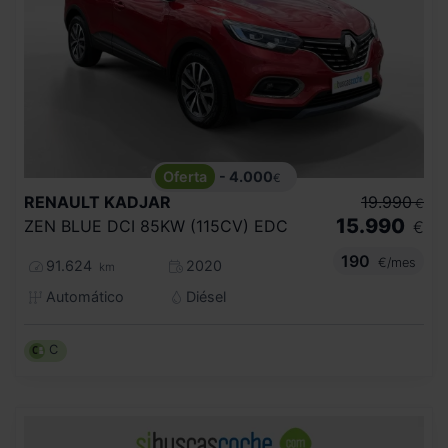
- 4.000
€
RENAULT
KADJAR
19.990
€
15.990
ZEN BLUE DCI 85KW (115CV) EDC
€
190
€/mes
91.624
2020
km
Automático
Diésel
C