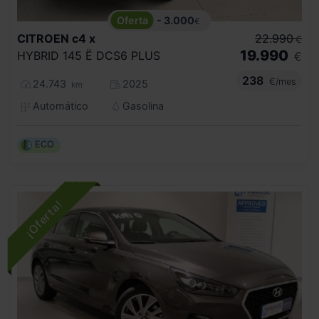
- 3.000
€
CITROEN
c4 x
22.990
€
19.990
HYBRID 145 Ë DCS6 PLUS
€
238
€/mes
24.743
2025
km
Automático
Gasolina
ECO