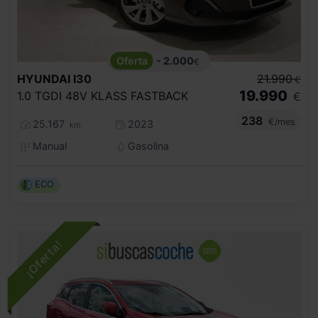
- 2.000
€
HYUNDAI
I30
21.990
€
19.990
1.0 TGDI 48V KLASS FASTBACK
€
238
€/mes
25.167
2023
km
Manual
Gasolina
ECO