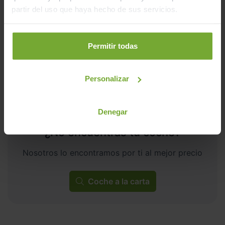
partir del uso que haya hecho de sus servicios.
Manual
Gasolina
C
Permitir todas
Personalizar
Denegar
¿No encuentras tu coche?
Nosotros lo encontramos por ti al mejor precio
Coche a la carta