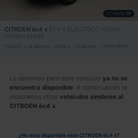
1
19
Foto
/
CITROEN
ëc4 x
ËC4 X ELÉCTRICO 100KW
50KWH SHINE
Automático
2023
4.450
136
Eléctrico
kms
cv
Lo sentimos pero este vehículo
ya no se
encuentra disponible
. A continuación te
mostramos otros
vehículos similares al
CITROEN ëc4 x
.
¿No esta disponible este CITROEN ëc4 x?