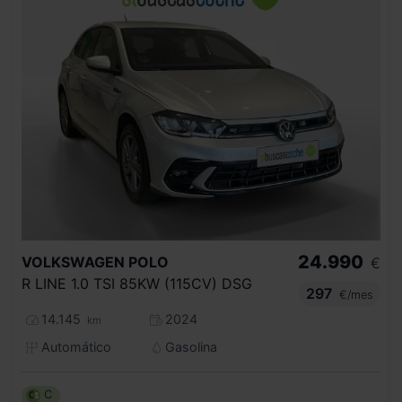
24.990
VOLKSWAGEN
POLO
€
R LINE 1.0 TSI 85KW (115CV) DSG
297
€/mes
14.145
2024
km
Automático
Gasolina
C