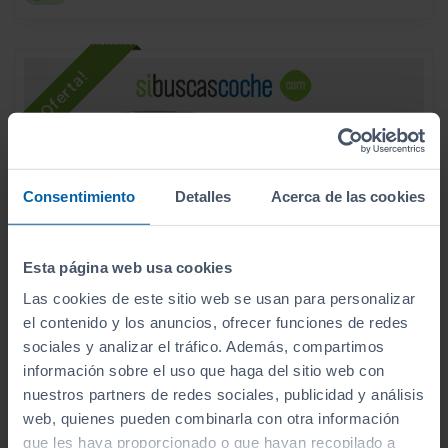
Consentimiento
Detalles
Acerca de las cookies
Esta página web usa cookies
Las cookies de este sitio web se usan para personalizar
el contenido y los anuncios, ofrecer funciones de redes
sociales y analizar el tráfico. Además, compartimos
- 4.000
€
información sobre el uso que haga del sitio web con
CUPRA
LEON
26.990
€
nuestros partners de redes sociales, publicidad y análisis
22.990
1.5 TSI 110KW (150CV)
€
web, quienes pueden combinarla con otra información
274
que les haya proporcionado o que hayan recopilado a
€/mes
17.578
2024
km