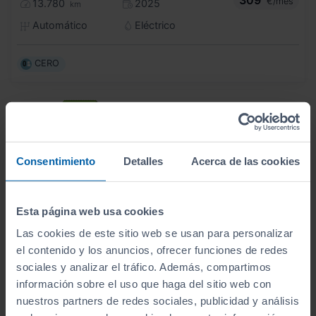
309
€/mes
13.780
2025
km
Automático
Eléctrico
CERO
Consentimiento
Detalles
Acerca de las cookies
Esta página web usa cookies
Las cookies de este sitio web se usan para personalizar
el contenido y los anuncios, ofrecer funciones de redes
sociales y analizar el tráfico. Además, compartimos
información sobre el uso que haga del sitio web con
- 3.000
€
nuestros partners de redes sociales, publicidad y análisis
VOLKSWAGEN
GOLF
27.990
€