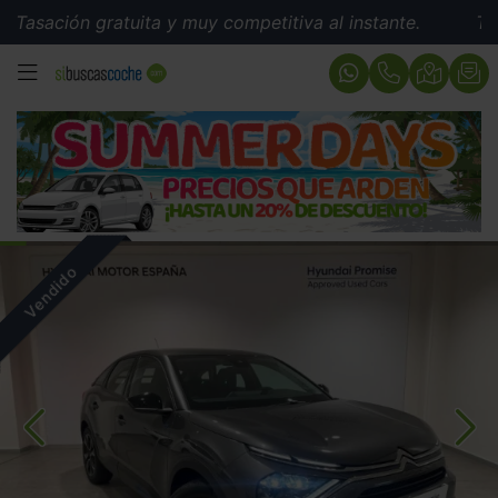
sación gratuita y muy competitiva al instante.
Tasaci
MENÚ