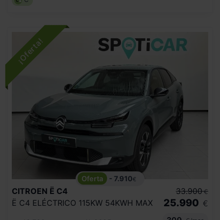
- 7.910
€
CITROEN
Ë C4
33.900
€
25.990
Ë C4 ELÉCTRICO 115KW 54KWH MAX
€