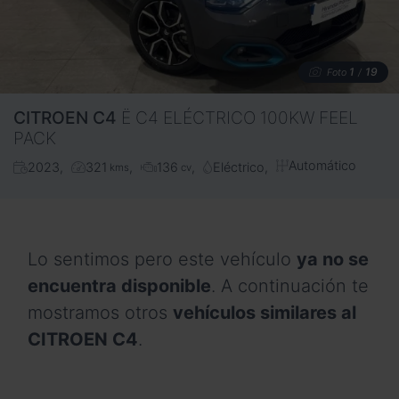
1
19
Foto
/
CITROEN
C4
Ë C4 ELÉCTRICO 100KW FEEL
PACK
Automático
2023
321
136
Eléctrico
kms
cv
Lo sentimos pero este vehículo
ya no se
encuentra disponible
. A continuación te
mostramos otros
vehículos similares al
CITROEN C4
.