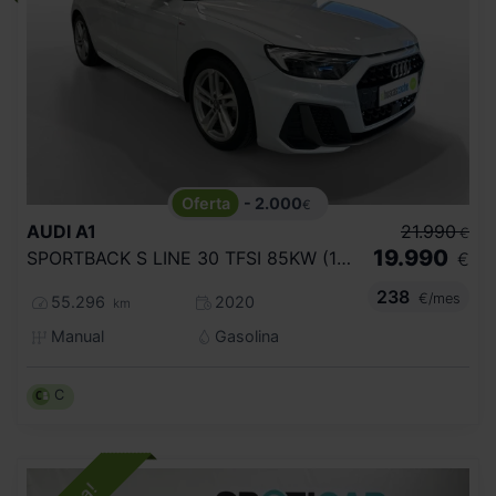
- 2.000
€
AUDI
A1
21.990
€
19.990
SPORTBACK S LINE 30 TFSI 85KW (116CV)
€
238
€/mes
55.296
2020
km
Manual
Gasolina
C