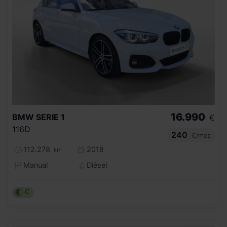
16.990
BMW
SERIE 1
€
116D
240
€/mes
112.278
2018
km
Manual
Diésel
C