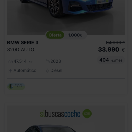
- 1.000
€
BMW
SERIE 3
34.990
€
33.990
320D AUTO.
€
404
€/mes
47.514
2023
km
Automático
Diésel
ECO