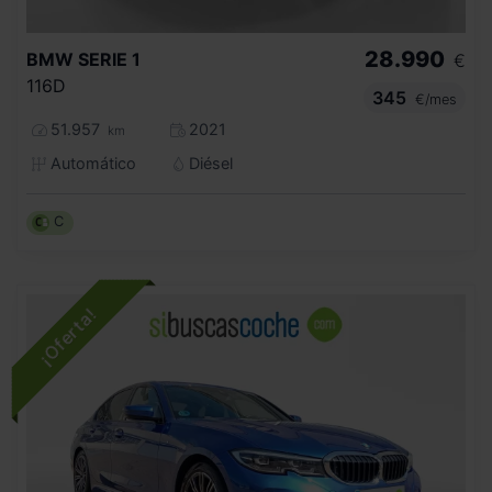
28.990
BMW
SERIE 1
€
116D
345
€/mes
51.957
2021
km
Automático
Diésel
C