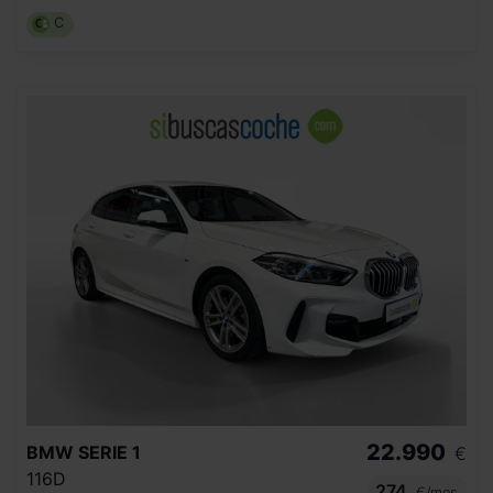
C
22.990
BMW
SERIE 1
€
116D
274
€/mes