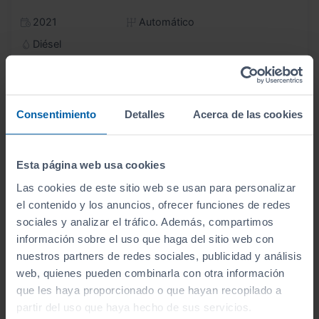
2021
Automático
Diésel
ECO
Consentimiento
Detalles
Acerca de las cookies
Mostrando del
1 al 10
de 10 coches de segunda mano.
Esta página web usa cookies
Las cookies de este sitio web se usan para personalizar
el contenido y los anuncios, ofrecer funciones de redes
sociales y analizar el tráfico. Además, compartimos
Encuentra tu vehículo
por tipo
información sobre el uso que haga del sitio web con
nuestros partners de redes sociales, publicidad y análisis
web, quienes pueden combinarla con otra información
que les haya proporcionado o que hayan recopilado a
partir del uso que haya hecho de sus servicios.