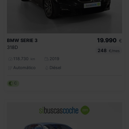
19.990
BMW
SERIE 3
€
318D
248
€/mes
118.730
2019
km
Automático
Diésel
C