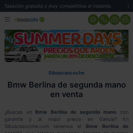
ión gratuita y muy competitiva al instante.
Tasación 
MENÚ
Sibuscascoche
Bmw Berlina de segunda mano
en venta
¿Buscas un
Bmw Berlina de segunda mano
con
garantía y al mejor precio en Galicia? En
Sibuscascoche.com tenemos el
Bmw Berlina de