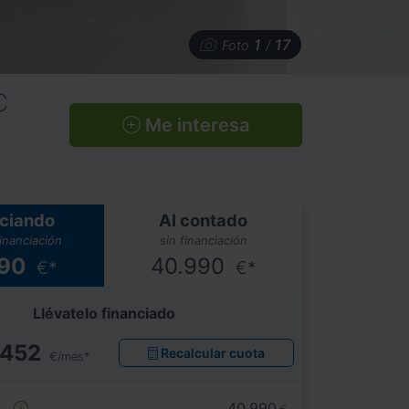
1
17
Foto
/
C
Me interesa
ciando
Al contado
financiación
sin financiación
990
40.990
€*
€*
Llévatelo financiado
452
Recalcular cuota
€/mes*
e
40.990