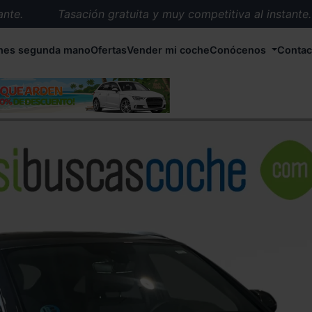
e.
Tasación gratuita y muy competitiva al instante.
Entrega en 72 horas en cualquier punto de España.
hes segunda mano
Ofertas
Vender mi coche
Conócenos
Contac
Más de 1.000 coches en stock.
Más de 5.000 conductores satisfechos.
Buscamos el coche que tu quieras.
Nos ocupamos de todos los trámites.
Recogemos tu coche en cualquier parte de España.
Compramos tu coche. Pago inmediato.
Tasación gratuita y muy competitiva al instante.