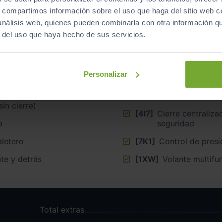
s, compartimos información sobre el uso que haga del sitio web 
 análisis web, quienes pueden combinarla con otra información q
Phone
[Q1D]
Asientos delant
-227
r del uso que haya hecho de sus servicios.
€
[3B3]
Anclaje del asie
atones ampliadas
[4X4]
Airbag lateral 
Llantas de aleación ligera 8J x 19”, pulgadas
Personalizar
[G1C]
Cambio automát
[QL5]
Cristales traser
sin cierre)
[4I7]
Cierre centralizado ”, K
a
seguridad
aletero
[7K1]
Control de presi
te y detrás
[1XW]
Volante multifu
Total extras