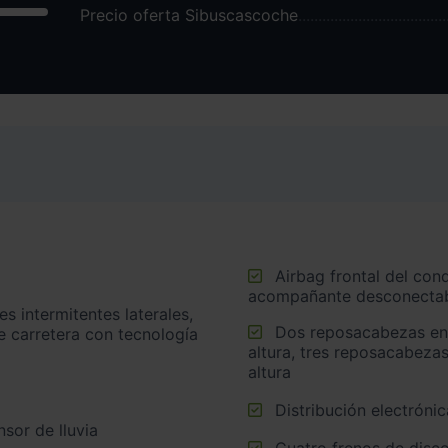
Precio oferta Sibuscascoche
Airbag frontal del conductor inteligente, airbag frontal del
acompañante desconectabl
Dos reposacabezas en asientos delanteros ajustables en
e carretera con tecnología
altura, tres reposacabezas
altura
Distribución electrónic
sor de lluvia
Cuatro frenos de disco