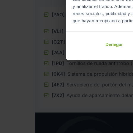
y analizar el tráfico. Ademá
redes sociales, publicidad y
[PAO]
Paquete de supresión Audi 
box
que hayan recopilado a parti
[VL1]
Medidas de protección de pe
[C2T]
Denegar
[7AA]
Inmovilizador electrónico
[1PD]
Tornillos de rueda antirrobo (
[0K4]
Sistema de propulsión híbrid
[4E7]
Servocierre del portón del m
[7X2]
Ayuda de aparcamiento delan