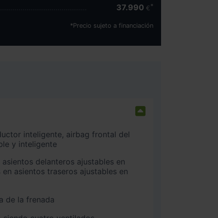
37.990
€
*Precio sujeto a financiación
e y inteligente
 en asientos traseros ajustables en
a de la frenada
 siendo cuatro ventilados