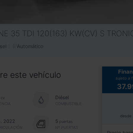
INE 35 TDI 120(163) KW(CV) S TRONI
Automático
sel
Finan
e este vehículo
sujeto a 
37.
Diésel
cv
ENCIA
COMBUSTIBLE
desde
. 2022
5
puertas
RICULACIÓN
Nº PUERTAS
Precio bas