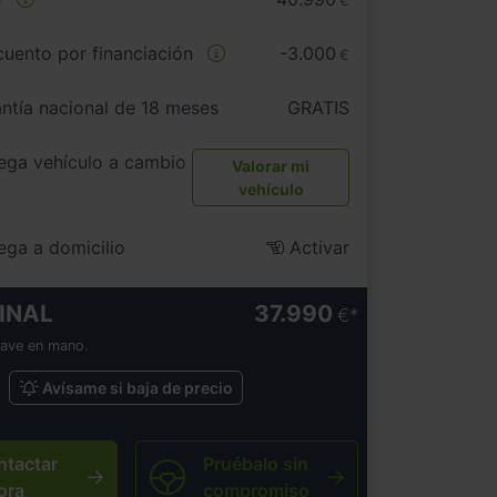
€
uento por financiación
-3.000
€
ntía nacional de 18 meses
GRATIS
ega vehículo a cambio
Valorar mi
vehículo
ega a domicilio
Activar
INAL
37.990
€
lave en mano.
Avísame si baja de precio
ntactar
Pruébalo sin
ora
compromiso