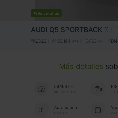
Volver atrás
AUDI
Q5 SPORTBACK
S L
2022
59.164
163
Dié
kms
cv
Más detalles
sobr
59.164
163
km
KILOMETRAJE
POT
Automático
Ago
CAMBIO
MAT