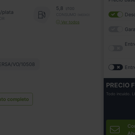
5,8
l/100
s/plata
Desc
CONSUMO
(MEDIO)
OR
Ver todos
Gara
Entr
ERSA/VO/10508
Entr
PRECIO F
Todo incuido. L
nto completo
Co
Ah