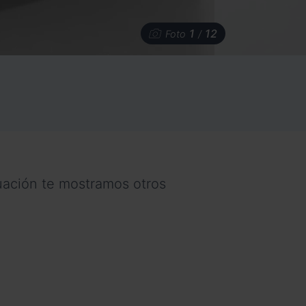
1
12
Foto
/
nuación te mostramos otros