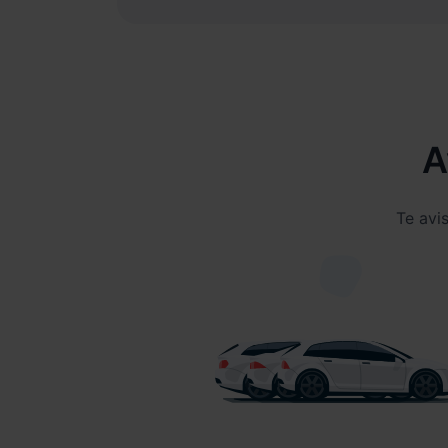
A
Te avi