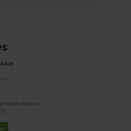
es
TBACK
.
al sobre ofertas y
S.L.
en