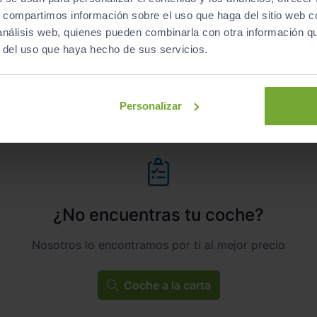
s, compartimos información sobre el uso que haga del sitio web 
Automático
Diésel
 análisis web, quienes pueden combinarla con otra información q
r del uso que haya hecho de sus servicios.
C
Personalizar
¿No encuentras tu coche?
Nosotros lo encontramos por ti al mejor precio
Coche a la carta