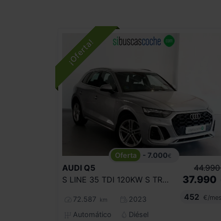
- 7.000
€
AUDI
Q5
44.990
37.990
S LINE 35 TDI 120KW S TRONIC
452
€/me
72.587
2023
km
Automático
Diésel