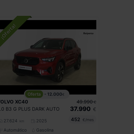
- 12.000
€
VOLVO
XC40
49.990
€
37.990
.0 B3 G PLUS DARK AUTO
€
452
€/mes
27.624
2025
km
Automático
Gasolina