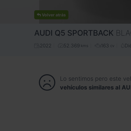
Volver atrás
AUDI
Q5 SPORTBACK
BLA
2022
52.369
163
Di
kms
cv
Lo sentimos pero este ve
vehículos similares al