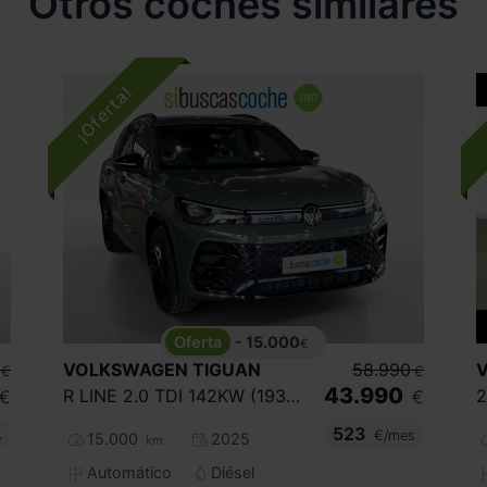
Otros coches similares
- 15.000
€
VOLKSWAGEN
TIGUAN
58.990
€
€
43.990
R LINE 2.0 TDI 142KW (193CV) DSG 4MOTION
2
€
€
523
s
€/mes
15.000
2025
km
Automático
Diésel