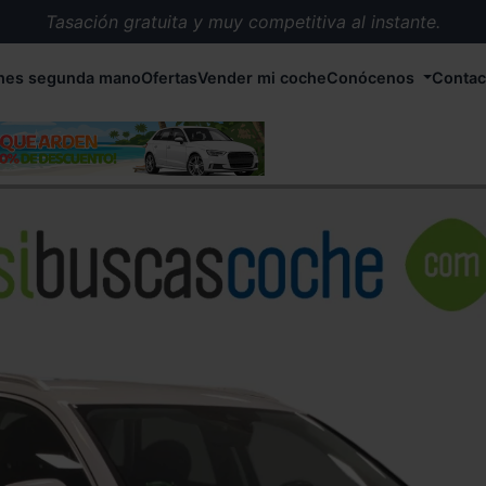
Tasación gratuita y muy competitiva al instante.
Entrega en 72 horas en cualquier punto de España.
hes segunda mano
Ofertas
Vender mi coche
Conócenos
Contac
Más de 1.000 coches en stock.
Más de 5.000 conductores satisfechos.
Buscamos el coche que tu quieras.
Nos ocupamos de todos los trámites.
Recogemos tu coche en cualquier parte de España.
Compramos tu coche. Pago inmediato.
Tasación gratuita y muy competitiva al instante.