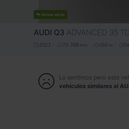
Volver atrás
AUDI
Q3
ADVANCED 35 TDI
2023
73.398
150
Di
kms
cv
Lo sentimos pero este ve
vehículos similares al A