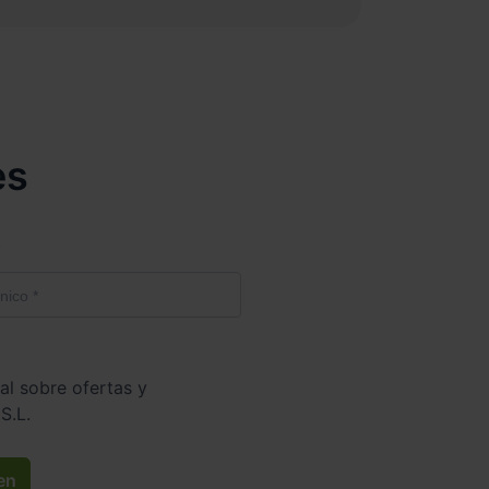
es
.
al sobre ofertas y
S.L.
en