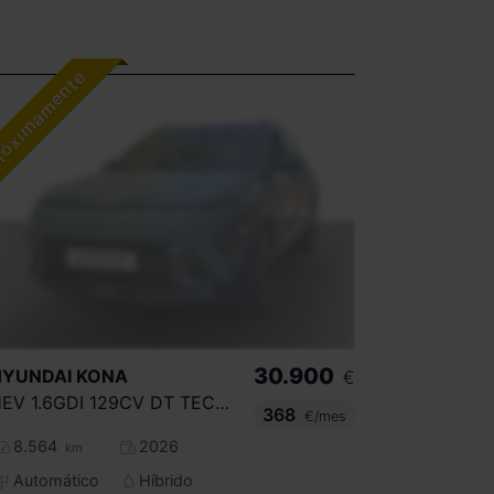
30.900
HYUNDAI
KONA
€
HEV 1.6GDI 129CV DT TECNO
368
€/mes
8.564
2026
km
Automático
Híbrido