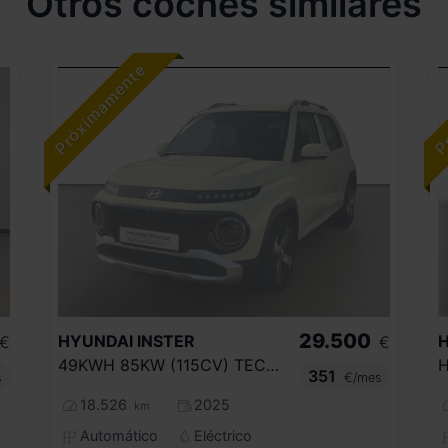
Otros coches similares
29.500
HYUNDAI
INSTER
€
€
49KWH 85KW (115CV) TECNO
351
s
€/mes
18.526
2025
km
Automático
Eléctrico