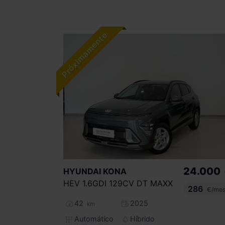
24.000
HYUNDAI
KONA
HEV 1.6GDI 129CV DT MAXX
286
€/me
42
2025
km
Automático
Híbrido