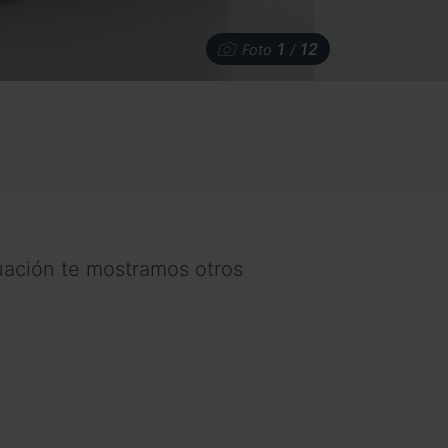
1
12
Foto
/
nuación te mostramos otros