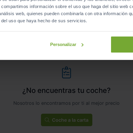
s, compartimos información sobre el uso que haga del sitio web 
Automático
Híbrido
 análisis web, quienes pueden combinarla con otra información q
r del uso que haya hecho de sus servicios.
ECO
Personalizar
¿No encuentras tu coche?
Nosotros lo encontramos por ti al mejor precio
Coche a la carta