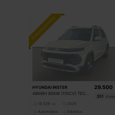
29.500
HYUNDAI
INSTER
49KWH 85KW (115CV) TECNO
351
€/me
18.526
2025
km
Automático
Eléctrico