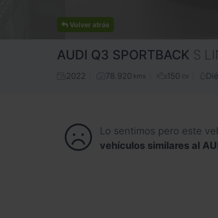
Volver atrás
AUDI
Q3 SPORTBACK
S L
2022
78.920
150
Dié
kms
cv
Lo sentimos pero este ve
vehículos similares al