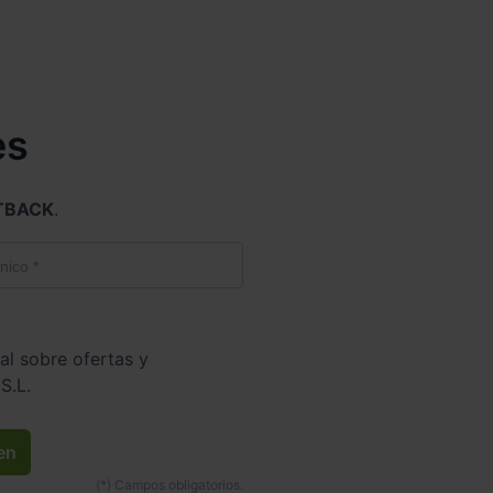
es
TBACK
.
al sobre ofertas y
S.L.
en