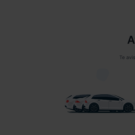
A
Te avi