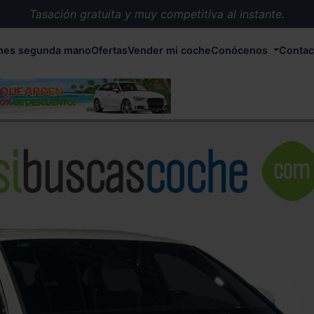
Tasación gratuita y muy competitiva al instante.
Entrega en 72 horas en cualquier punto de España.
hes segunda mano
Ofertas
Vender mi coche
Conócenos
Contac
Más de 1.000 coches en stock.
Más de 5.000 conductores satisfechos.
Buscamos el coche que tu quieras.
Nos ocupamos de todos los trámites.
Recogemos tu coche en cualquier parte de España.
Compramos tu coche. Pago inmediato.
Tasación gratuita y muy competitiva al instante.