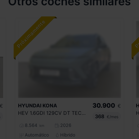
Otros coches similares
30.900
HYUNDAI
KONA
€
€
HEV 1.6GDI 129CV DT TECNO
368
s
€/mes
8.564
2026
km
Automático
Híbrido