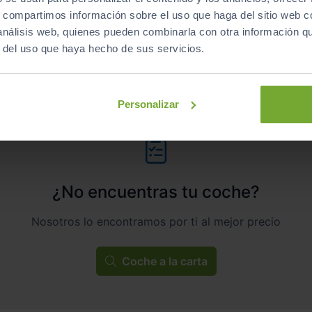
s, compartimos información sobre el uso que haga del sitio web 
 análisis web, quienes pueden combinarla con otra información q
ECO
r del uso que haya hecho de sus servicios.
Personalizar
¿No encuentras tu coche?
Nosotros lo encontramos por ti al mejor precio
Coche a la carta