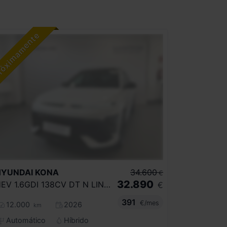
HYUNDAI
KONA
34.600
€
32.890
HEV 1.6GDI 138CV DT N LINE STYLE
€
391
€/mes
12.000
2026
km
Automático
Híbrido