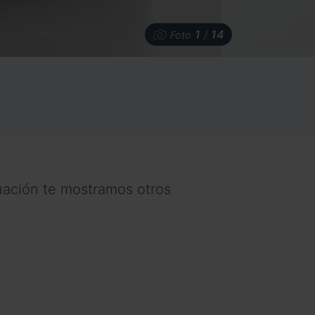
1
14
Foto
/
nuación te mostramos otros