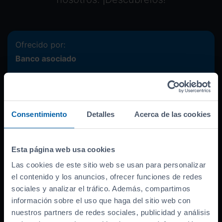
Ofrecido por:
Banco asociado
Precio del coche (
PVP
)
37.990
€
Bonificación por financiar
-
3.000
€
Entrada inicial
8.748
€
Consentimiento
Detalles
Acerca de las cookies
Importe a financiar
26.242
€
TAE
12.66
%
Esta página web usa cookies
TIN
10.99
%
Las cookies de este sitio web se usan para personalizar
el contenido y los anuncios, ofrecer funciones de redes
Documentación necesaria
sociales y analizar el tráfico. Además, compartimos
información sobre el uso que haga del sitio web con
nuestros partners de redes sociales, publicidad y análisis