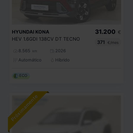
31.200
HYUNDAI
KONA
€
HEV 1.6GDI 138CV DT TECNO
371
€/mes
8.565
2026
km
Automático
Híbrido
ECO