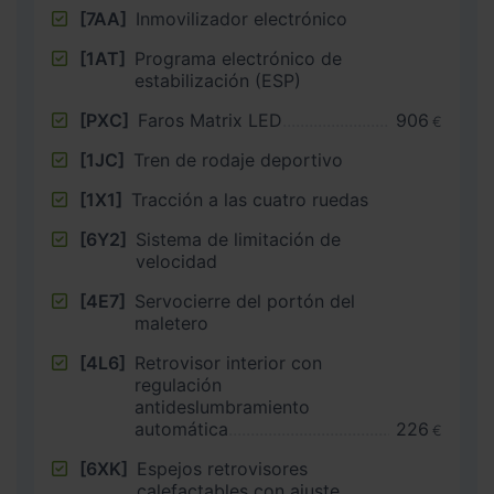
[7AA]
Inmovilizador electrónico
[1AT]
Programa electrónico de
estabilización (ESP)
[PXC]
Faros Matrix LED
906
€
[1JC]
Tren de rodaje deportivo
[1X1]
Tracción a las cuatro ruedas
[6Y2]
Sistema de limitación de
velocidad
[4E7]
Servocierre del portón del
maletero
[4L6]
Retrovisor interior con
regulación
antideslumbramiento
automática
226
€
[6XK]
Espejos retrovisores
calefactables con ajuste