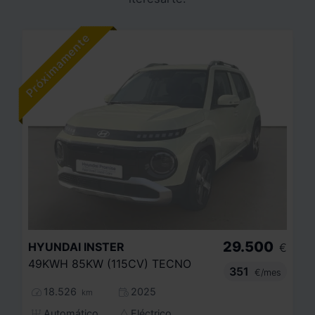
29.500
HYUNDAI
INSTER
€
49KWH 85KW (115CV) TECNO
351
€/mes
18.526
2025
km
Automático
Eléctrico