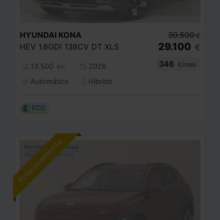
HYUNDAI
KONA
30.500
€
29.100
HEV 1.6GDI 138CV DT XLS
€
346
€/mes
13.500
2026
km
Automático
Híbrido
ECO