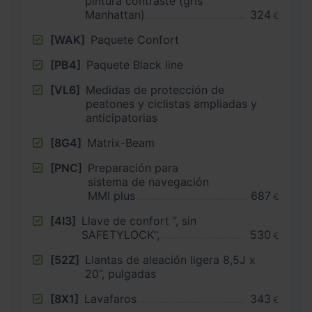
pintura contraste (gris
Manhattan)
324
€
[WAK]
Paquete Confort
[PB4]
Paquete Black line
[VL6]
Medidas de protección de
peatones y ciclistas ampliadas y
anticipatorias
[8G4]
Matrix-Beam
[PNC]
Preparación para
sistema de navegación
MMI plus
687
€
[4I3]
Llave de confort ”, sin
SAFETYLOCK”,
530
€
[52Z]
Llantas de aleación ligera 8,5J x
20”, pulgadas
[8X1]
Lavafaros
343
€