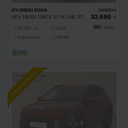
HYUNDAI
KONA
34.600
€
32.890
HEV 1.6GDI 138CV DT N LINE STYLE
€
391
€/mes
12.000
2026
km
Automático
Híbrido
ECO