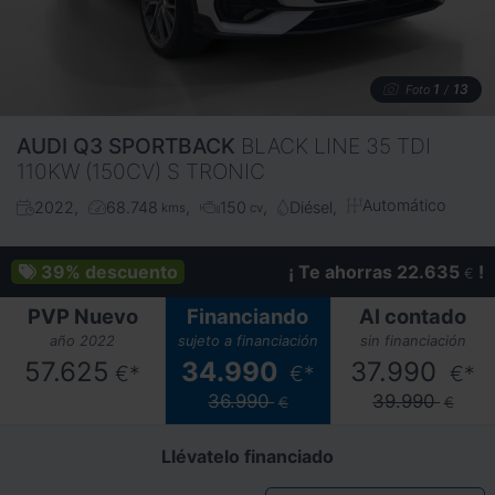
1
13
Foto
/
AUDI
Q3 SPORTBACK
BLACK LINE 35 TDI
110KW (150CV) S TRONIC
Automático
2022
68.748
150
Diésel
kms
cv
39%
descuento
¡ Te ahorras 22.635
!
€
PVP Nuevo
Financiando
Al contado
año 2022
sujeto a financiación
sin financiación
57.625
34.990
37.990
€*
€*
€*
36.990
39.990
€
€
Llévatelo financiado