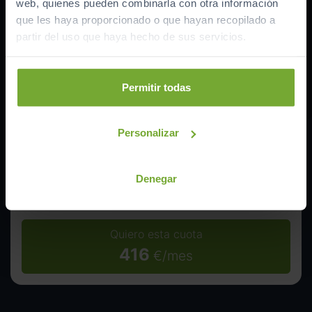
web, quienes pueden combinarla con otra información
Cantidad a financiar
26.242
€
que les haya proporcionado o que hayan recopilado a
partir del uso que haya hecho de sus servicios.
Entrada inicial
Permitir todas
Máxima:
8.748
€
Personalizar
Duración
Denegar
Quiero esta cuota
416
€/mes