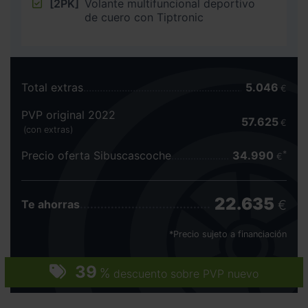
[2PK]
Volante multifuncional deportivo
de cuero con Tiptronic
Total extras
5.046
€
PVP original 2022
57.625
€
(con extras)
Precio oferta Sibuscascoche
34.990
€
22.635
€
Te ahorras
*Precio sujeto a financiación
39
%
descuento sobre PVP nuevo