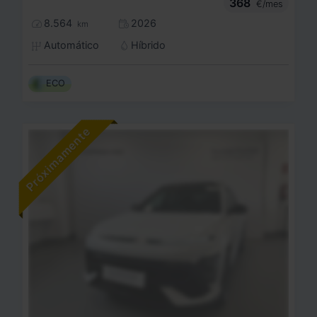
368
€/mes
8.564
2026
km
Automático
Híbrido
ECO