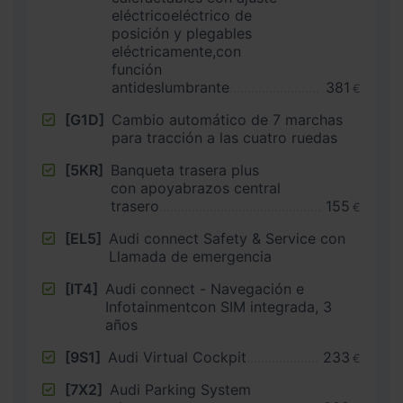
eléctricoeléctrico de
posición y plegables
eléctricamente,con
función
antideslumbrante
381
€
[G1D]
Cambio automático de 7 marchas
para tracción a las cuatro ruedas
[5KR]
Banqueta trasera plus
con apoyabrazos central
trasero
155
€
[EL5]
Audi connect Safety & Service con
Llamada de emergencia
[IT4]
Audi connect - Navegación e
Infotainmentcon SIM integrada, 3
años
[9S1]
Audi Virtual Cockpit
233
€
[7X2]
Audi Parking System