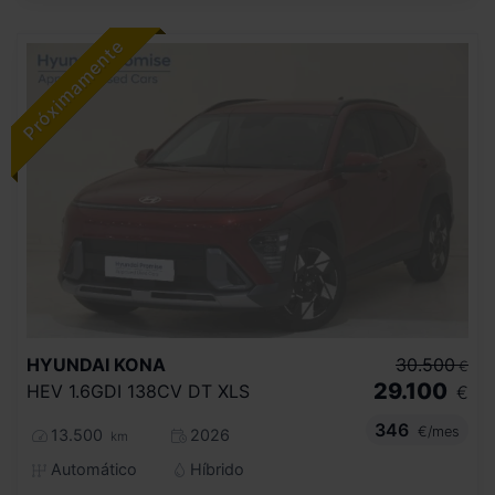
HYUNDAI
KONA
30.500
€
29.100
HEV 1.6GDI 138CV DT XLS
€
346
€/mes
13.500
2026
km
Automático
Híbrido