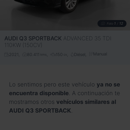
1
12
Foto
/
AUDI
Q3 SPORTBACK
ADVANCED 35 TDI
110KW (150CV)
Manual
2021
80.411
150
Diésel
kms
cv
Lo sentimos pero este vehículo
ya no se
encuentra disponible
. A continuación te
mostramos otros
vehículos similares al
AUDI Q3 SPORTBACK
.