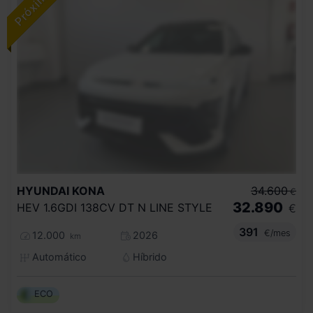
HYUNDAI
KONA
34.600
€
32.890
HEV 1.6GDI 138CV DT N LINE STYLE
€
391
€/mes
12.000
2026
km
Automático
Híbrido
ECO