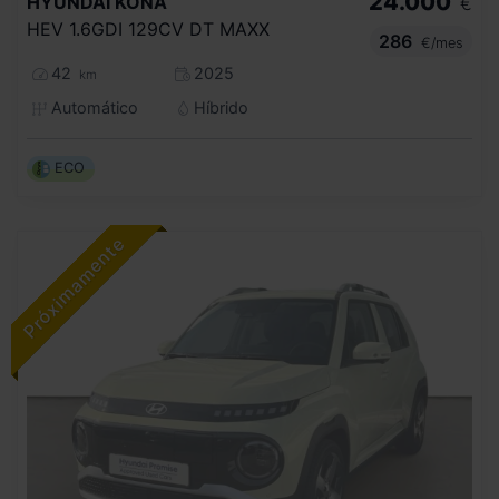
24.000
HYUNDAI
KONA
€
HEV 1.6GDI 129CV DT MAXX
286
€/mes
42
2025
km
Automático
Híbrido
ECO