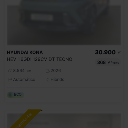
30.900
HYUNDAI
KONA
€
HEV 1.6GDI 129CV DT TECNO
368
€/mes
8.564
2026
km
Automático
Híbrido
ECO