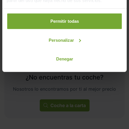
partir del uso que haya hecho de sus servicios.
8.565
2026
km
Automático
Híbrido
Permitir todas
ECO
Personalizar
Denegar
¿No encuentras tu coche?
Nosotros lo encontramos por ti al mejor precio
Coche a la carta