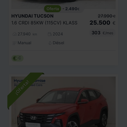
- 2.490
€
HYUNDAI
TUCSON
27.990
€
25.500
1.6 CRDI 85KW (115CV) KLASS
€
303
€/mes
27.940
2024
km
Manual
Diésel
C