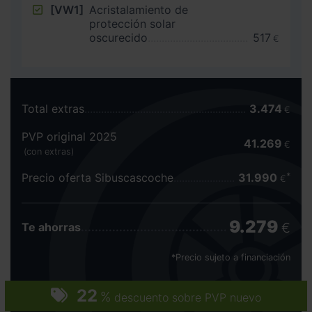
[VW1]
Acristalamiento de
protección solar
oscurecido
517
€
Total extras
3.474
€
PVP original 2025
41.269
€
(con extras)
Precio oferta Sibuscascoche
31.990
€
9.279
€
Te ahorras
*Precio sujeto a financiación
22
%
descuento sobre PVP nuevo