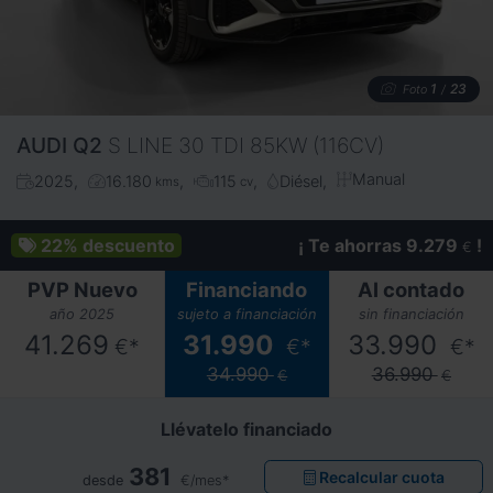
1
23
Foto
/
AUDI
Q2
S LINE 30 TDI 85KW (116CV)
Manual
2025
16.180
115
Diésel
kms
cv
22%
descuento
¡ Te ahorras 9.279
!
€
PVP Nuevo
Financiando
Al contado
año 2025
sujeto a financiación
sin financiación
41.269
31.990
33.990
€*
€*
€*
34.990
36.990
€
€
Llévatelo financiado
381
Recalcular cuota
desde
€/mes*