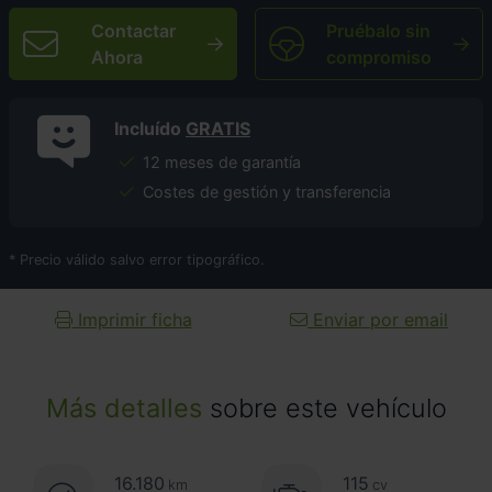
Contactar
Pruébalo sin
Ahora
compromiso
Incluído
GRATIS
12 meses de garantía
Costes de gestión y transferencia
* Precio válido salvo error tipográfico.
Imprimir ficha
Enviar por email
Más detalles
sobre este vehículo
16.180
115
km
cv