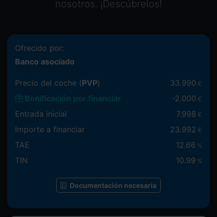
nosotros. ¡Descúbrelos!
Ofrecido por:
Banco asociado
Precio del coche (
PVP
)
33.990
€
Bonificación por financiar
-
2.000
€
Entrada inicial
7.998
€
Importe a financiar
23.992
€
TAE
12.66
%
TIN
10.99
%
Documentación necesaria