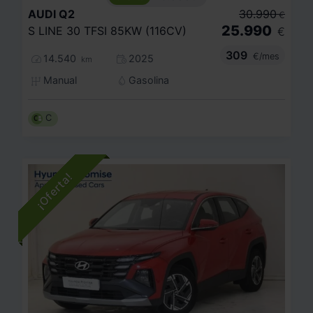
AUDI
Q2
30.990
€
25.990
S LINE 30 TFSI 85KW (116CV)
€
309
€/mes
14.540
2025
km
Manual
Gasolina
C