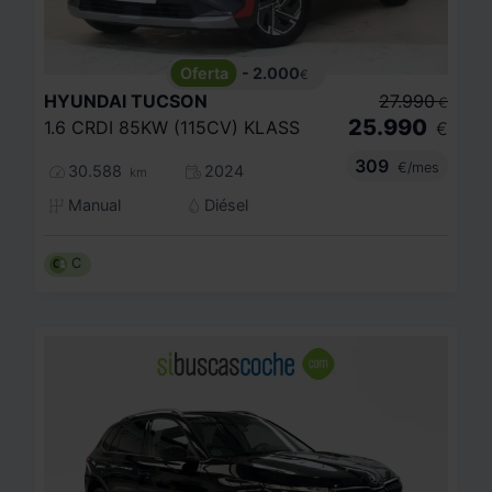
- 2.000
€
HYUNDAI
TUCSON
27.990
€
25.990
1.6 CRDI 85KW (115CV) KLASS
€
309
€/mes
30.588
2024
km
Manual
Diésel
C