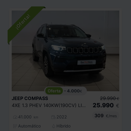
- 4.000
€
JEEP
COMPASS
29.990
€
25.990
4XE 1.3 PHEV 140KW(190CV) LIMITED AT AWD
€
309
€/mes
41.000
2022
km
Automático
Híbrido