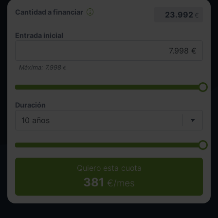
Cantidad a financiar
23.992
€
Entrada inicial
Máxima:
7.998
€
Duración
Quiero esta cuota
381
€/mes