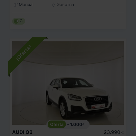
Manual
Gasolina
C
- 1.000
€
AUDI
Q2
23.990
€