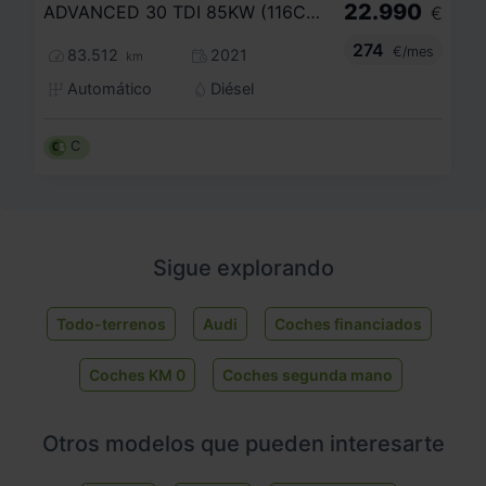
22.990
ADVANCED 30 TDI 85KW (116CV) S TRONIC
€
274
€/mes
83.512
2021
km
Automático
Diésel
C
Sigue explorando
Todo-terrenos
Audi
Coches financiados
Coches KM 0
Coches segunda mano
Otros modelos que pueden interesarte