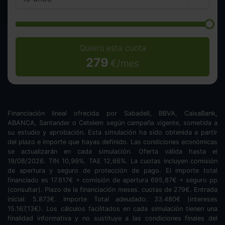
Quiero esta cuota
279
€/mes
Financiación lineal ofrecida por Sabadell, BBVA, CaixaBank,
ABANCA, Santander o Cetelem según campaña vigente, sometida a
su estudio y aprobación. Esta simulación ha sido obtenida a partir
del plazo e importe que hayas definido. Las condiciones económicas
se actualizarán en cada simulación. Oferta válida hasta el
19/08/2026. TIN
10,99
%. TAE
12,66
%. La cuotas incluyen comisión
de apertura y seguro de protección de pago. El importe total
financiado es
17.617
€ + comisión de apertura
695,87
€ + seguro pp
(consultar). Plazo de la financiación
meses.
cuotas de
279
€. Entrada
inicial:
5.873
€. Importe Total adeudado:
33.480
€ (intereses
15.167,13
€). Los cálculos facilitados en cada simulación tienen una
finalidad informativa y no sustituye a las condiciones finales del