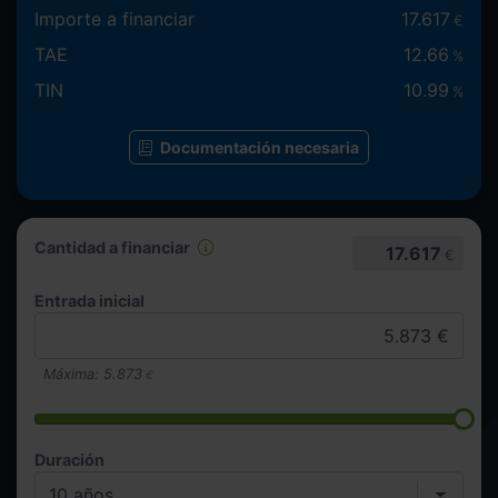
Importe a financiar
17.617
€
TAE
12.66
%
TIN
10.99
%
Documentación necesaria
Cantidad a financiar
17.617
€
Entrada inicial
Máxima:
5.873
€
Duración