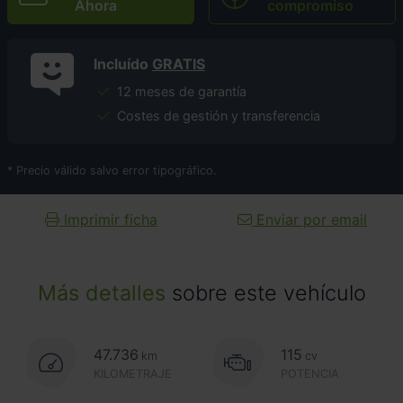
Ahora
compromiso
Incluído
GRATIS
12 meses de garantía
Costes de gestión y transferencia
* Precio válido salvo error tipográfico.
Imprimir ficha
Enviar por email
Más detalles
sobre este vehículo
47.736
115
km
cv
KILOMETRAJE
POTENCIA