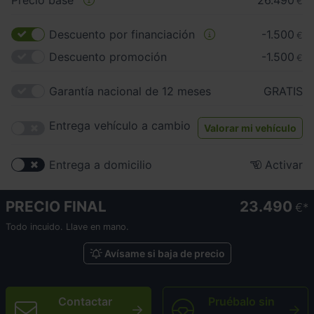
Precio base
26.490
€
Descuento por financiación
-1.500
€
Descuento promoción
-1.500
€
Garantía nacional de 12 meses
GRATIS
Entrega vehículo a cambio
Valorar mi vehículo
Entrega a domicilio
Activar
PRECIO FINAL
23.490
€
Todo incuido. Llave en mano.
Avísame si baja de precio
Contactar
Pruébalo sin