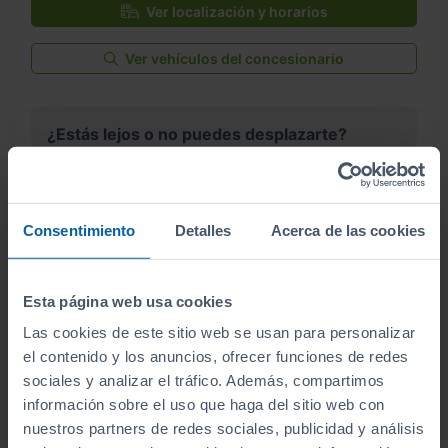
Ver localización y horarios
Ver vehículos del concesionario
¿Estás lejos o no puedes desplazarte?
Pruébalo en cualquiera de nuestras
instalaciones (
Ver instalaciones
)
Consentimiento
Detalles
Acerca de las cookies
Te lo entregamos en tu casa, en cualquier
punto de la península. Consulta a nuestros
comerciales.
Esta página web usa cookies
Las cookies de este sitio web se usan para personalizar
el contenido y los anuncios, ofrecer funciones de redes
sociales y analizar el tráfico. Además, compartimos
¿Por qué comprar en Sibuscascoche?
información sobre el uso que haga del sitio web con
nuestros partners de redes sociales, publicidad y análisis
Compra tu coche con confianza