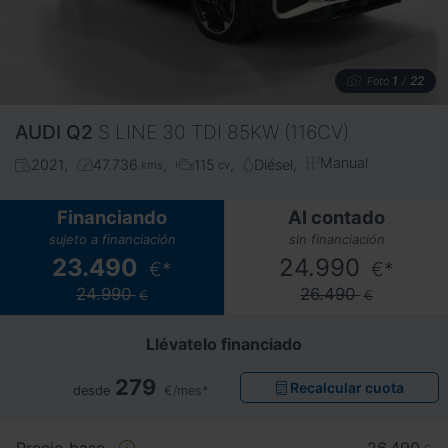
1
22
Foto
/
AUDI
Q2
S LINE 30 TDI 85KW (116CV)
Manual
2021
47.736
115
Diésel
kms
cv
Financiando
Al contado
sujeto a financiación
sin financiación
23.490
24.990
€*
€*
24.990
26.490
€
€
Llévatelo financiado
279
Recalcular cuota
desde
€/mes*