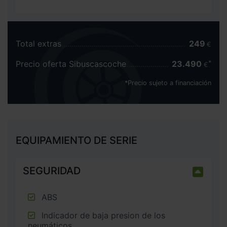
Total extras
249
€
Precio oferta Sibuscascoche
23.490
€
*Precio sujeto a financiación
EQUIPAMIENTO DE SERIE
SEGURIDAD
ABS
Indicador de baja presion de los
neumáticos