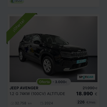
ECO
- 3.000
€
JEEP
AVENGER
21.990
€
18.990
1.2 G 74KW (100CV) ALTITUDE
€
226
€/mes
32.758
2024
km