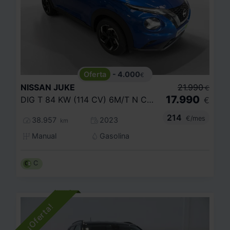
- 4.000
€
NISSAN
JUKE
21.990
€
17.990
DIG T 84 KW (114 CV) 6M/T N CONNECTA
€
214
€/mes
38.957
2023
km
Manual
Gasolina
C