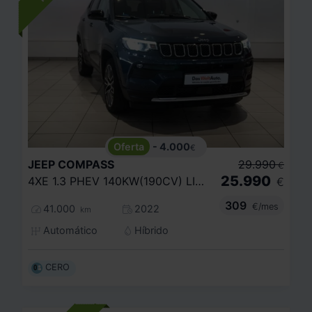
- 4.000
€
JEEP
COMPASS
29.990
€
25.990
4XE 1.3 PHEV 140KW(190CV) LIMITED AT AWD
€
309
€/mes
41.000
2022
km
Automático
Híbrido
CERO