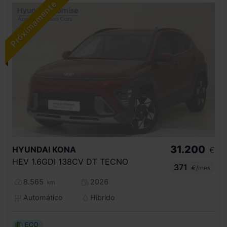
31.200
HYUNDAI
KONA
€
HEV 1.6GDI 138CV DT TECNO
371
€/mes
8.565
2026
km
Automático
Híbrido
ECO