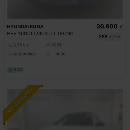
30.900
HYUNDAI
KONA
€
HEV 1.6GDI 129CV DT TECNO
368
€/mes
8.564
2026
km
Automático
Híbrido
ECO