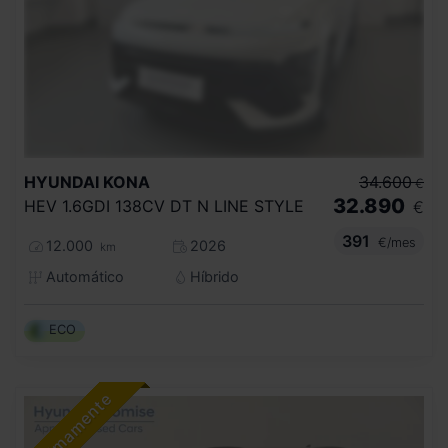
HYUNDAI
KONA
34.600
€
32.890
HEV 1.6GDI 138CV DT N LINE STYLE
€
391
€/mes
12.000
2026
km
Automático
Híbrido
ECO