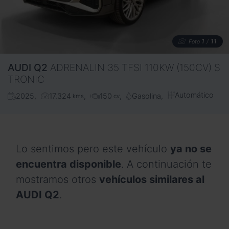
1
11
Foto
/
AUDI
Q2
ADRENALIN 35 TFSI 110KW (150CV) S
TRONIC
Automático
2025
17.324
150
Gasolina
kms
cv
Lo sentimos pero este vehículo
ya no se
encuentra disponible
. A continuación te
mostramos otros
vehículos similares al
AUDI Q2
.