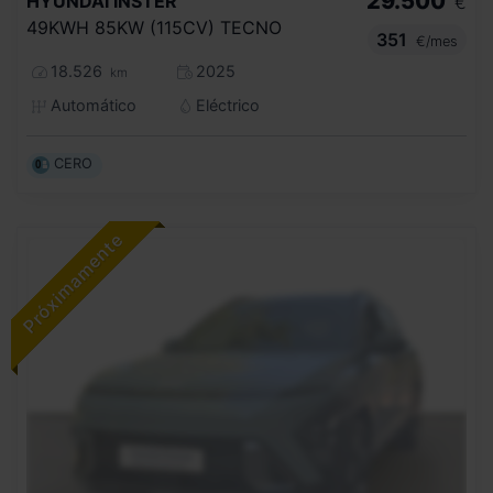
29.500
HYUNDAI
INSTER
€
49KWH 85KW (115CV) TECNO
351
€/mes
18.526
2025
km
Automático
Eléctrico
CERO