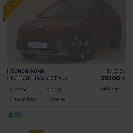
HYUNDAI
KONA
30.500
€
29.100
HEV 1.6GDI 138CV DT XLS
€
346
€/mes
13.500
2026
km
Automático
Híbrido
ECO