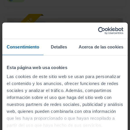
Consentimiento
Detalles
Acerca de las cookies
Esta página web usa cookies
Las cookies de este sitio web se usan para personalizar
el contenido y los anuncios, ofrecer funciones de redes
sociales y analizar el tráfico. Además, compartimos
información sobre el uso que haga del sitio web con
31.900
HYUNDAI
KONA
€
nuestros partners de redes sociales, publicidad y análisis
HEV 1.6GDI 138CV DT TECNO
web, quienes pueden combinarla con otra información
379
€/mes
que les haya proporcionado o que hayan recopilado a
8.565
2026
km
partir del uso que haya hecho de sus servicios.
Automático
Híbrido